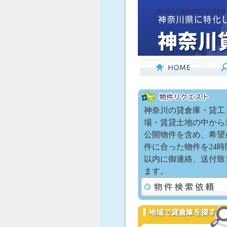
北久里浜（横須賀市）の貸倉庫
神奈川の貸倉庫・貸工
場・賃貸土地の中から
公開物件を含め、希望
件に合った物件を24時
以内に御連絡、送付致
ます。