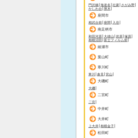
門沢橋
海老名
社家
さがみ野
かしわ台
厚木
座間市
相武台前
座間
入谷
南足柄市
和田河原
大雄山
岩原
塚原
相模沼田
富士フィルム前
綾瀬市
葉山町
寒川町
寒川
倉見
宮山
大磯町
大磯
二宮町
二宮
中井町
大井町
上大井
相模金子
松田町