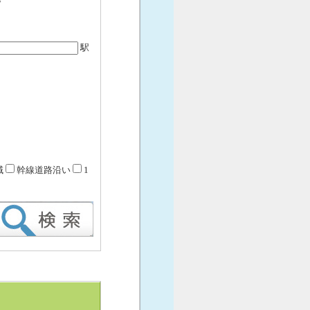
駅
域
幹線道路沿い
1