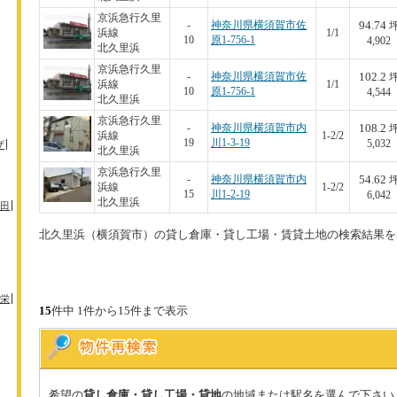
京浜急行久里
94.74
-
神奈川県横須賀市佐
浜線
1/1
10
原1-756-1
4,902
北久里浜
京浜急行久里
102.2
-
神奈川県横須賀市佐
浜線
1/1
10
原1-756-1
4,544
北久里浜
京浜急行久里
108.2
-
神奈川県横須賀市内
浜線
1-2/2
19
川1-3-19
5,032
ザ
北久里浜
京浜急行久里
54.62
-
神奈川県横須賀市内
浜線
1-2/2
15
川1-2-19
6,042
北久里浜
田
北久里浜（横須賀市）の貸し倉庫・貸し工場・賃貸土地の検索結果を
栄
15
件中 1件から15件まで表示
希望の
貸し倉庫・貸し工場・貸地
の地域または駅名を選んで下さい