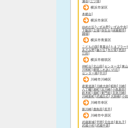
瀬谷
三ツ境
横浜市栄区
本郷台
横浜市泉区
ゆめが丘
いずみ野
いずみ中央
下飯田
立場
弥生台
緑園都市
踊場
横浜市青葉区
こどもの国
青葉台
たまプラー
あざみ野
藤が丘
市が尾
恩田
江田
横浜市都筑区
仲町台
北山田
センター北
東山
川和町
都筑ふれあいの丘
センター南
中川
川崎市川崎区
産業道路
川崎大師
昭和
川崎
八丁畷
港町
浜川崎
小島新田
鈴木町
扇町
東門前
京急川崎
川崎新町
武蔵白石
大師橋
小田
川崎市幸区
新川崎
鹿島田
尻手
川崎市中原区
武蔵新城
平間
元住吉
新丸子
武蔵小杉
武蔵中原