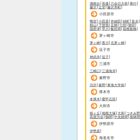
湘南台
長後
六会日大前
善行
藤沢
辻堂
藤沢本町
小田原市
鴨宮
小田原
井細田
緑町
富水
栢山
下曽我
足柄
穴部
螢田
国府津
早川
飯田岡
箱根板橋
茅ヶ崎市
茅ヶ崎
香川
北茅ヶ崎
逗子市
神武寺
逗子
三浦市
三崎口
三浦海岸
秦野市
渋沢
秦野
東海大学前
厚木市
本厚木
愛甲石田
大和市
桜ヶ丘
相模大塚
大和
つきみ野
高座渋谷
鶴間
中央林間
南林間
伊勢原市
伊勢原
海老名市