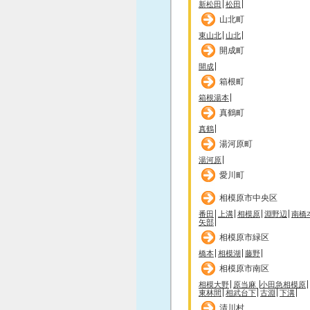
新松田
松田
山北町
東山北
山北
開成町
開成
箱根町
箱根湯本
真鶴町
真鶴
湯河原町
湯河原
愛川町
相模原市中央区
番田
上溝
相模原
淵野辺
南橋
矢部
相模原市緑区
橋本
相模湖
藤野
相模原市南区
相模大野
原当麻
小田急相模原
東林間
相武台下
古淵
下溝
清川村