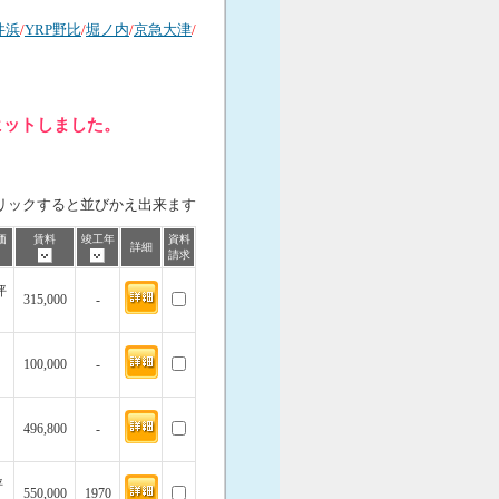
井浜
/
YRP野比
/
堀ノ内
/
京急大津
/
ヒットしました。
リックすると並びかえ出来ます
価
賃料
竣工年
資料
詳細
請求
坪
315,000
-
100,000
-
496,800
-
坪
550,000
1970