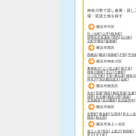
神奈川県で貸し倉庫・貸し
場・賃貸土地を探す
横浜市中区
日ノ出町
山手
桜木町
伊勢佐木長者町
関内
石川町
元町中華街
阪東橋
横浜市西区
西横浜
横浜
高島町
戸部
平沼
横浜市神奈川区
東神奈川
三ツ沢上町
新子安
神奈川新町
大口
片倉町
三ツ沢下町
子安
東白楽
神奈川
仲木戸
羽沢横浜国大
反町
横浜市鶴見区
矢向
安善
鶴見
鶴見市場
生麦
浅野
弁天橋
鶴見小野
国道
京急鶴見
花月園前
花月総持寺
横浜市南区
吉野町
黄金町
弘明寺
井土ヶ谷
蒔田
南太田
横浜市保土ヶ谷区
保土ヶ谷
西谷
上星川
和田町
星川
天王町