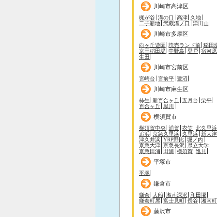
川崎市高津区
梶が谷
溝の口
高津
久地
二子新地
武蔵溝ノ口
津田山
川崎市多摩区
向ヶ丘遊園
読売ランド前
稲田
京王稲田堤
中野島
登戸
宿河原
生田
川崎市宮前区
宮崎台
宮前平
鷺沼
川崎市麻生区
柿生
新百合ヶ丘
五月台
栗平
百合ヶ丘
黒川
横須賀市
横須賀中央
浦賀
衣笠
北久里浜
追浜
京急久里浜
久里浜
新大津
津久井浜
YRP野比
堀ノ内
京急大津
京急長沢
県立大学
京急田浦
田浦
横須賀
逸見
平塚市
平塚
鎌倉市
鎌倉
大船
湘南深沢
和田塚
鎌倉町屋
富士見町
長谷
湘南町
藤沢市