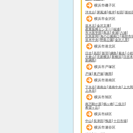
横浜市磯子区
洋光台
屏風浦
根岸
杉田
新杉
横浜市金沢区
並木北
金沢文庫
産業振興センター
福浦
市大医学部
鳥浜
幸浦
六浦
京急富岡
海の公園南口
南部市
並木中央
野島公園
金沢八景
横浜市港北区
日吉
高田
新羽
綱島
菊名
小
大倉山
北新横浜
新横浜
日吉本
新綱島
横浜市戸塚区
戸塚
東戸塚
舞岡
横浜市港南区
下永谷
港南台
港南中央
上大岡
上永谷
横浜市旭区
南万騎が原
鶴ヶ峰
二俣川
希望ヶ丘
横浜市緑区
中山
長津田
鴨居
十日市場
横浜市瀬谷区