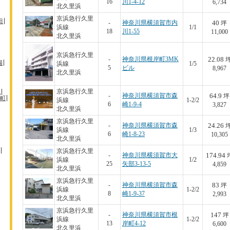
16
川1-4-12
6,734
北久里浜
京浜急行久里
田
40
-
神奈川県横須賀市内
坪
浜線
1/1
18
川1-55
11,000
北久里浜
京浜急行久里
22.08
-
神奈川県根岸町3MK
場
浜線
1/5
5
ビル
8,967
北久里浜
京浜急行久里
机
64.9
-
神奈川県横須賀市森
坪
町
浜線
1-2/2
6
崎1-9-4
3,827
北久里浜
京浜急行久里
24.26
-
神奈川県横須賀市森
浜線
1/3
6
崎1-8-23
10,305
北久里浜
京浜急行久里
174.94
-
神奈川県横須賀市大
浜線
1/2
25
矢部3-13-5
4,859
北久里浜
京浜急行久里
83
-
神奈川県横須賀市森
坪
浜線
1-2/2
8
崎1-9-37
2,993
北久里浜
京浜急行久里
147
-
神奈川県横須賀市根
坪
浜線
1-2/2
13
岸町4-12
6,600
北久里浜