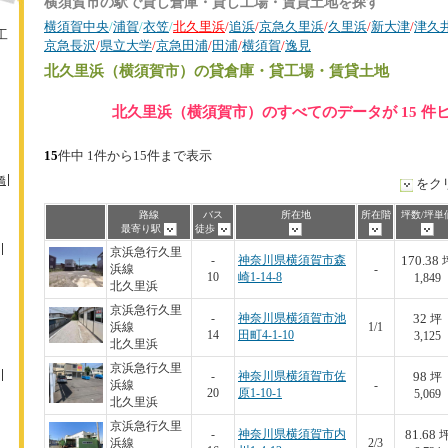
横須賀市の駅で貸し倉庫・貸し工場・賃貸土地を探す
横須賀中央
/
浦賀
/
衣笠
/
北久里浜
/
追浜
/
京急久里浜
/
久里浜
/
新大津
/
津久
工
京急長沢
/
県立大学
/
京急田浦
/
田浦
/
横須賀
/
逸見
北久里浜（横須賀市）
の貸倉庫・貸工場・賃貸土地
北久里浜（横須賀市）のすべてのデータが 15 件
15
件中 1件から15件まで表示
橋
をク
路線
バス
所在地
所在階
坪数/坪単
最寄り駅
徒歩
京浜急行久里
170.38
-
神奈川県横須賀市森
浜線
-
10
崎1-14-8
1,849
北久里浜
京浜急行久里
32
-
神奈川県横須賀市池
坪
浜線
1/1
14
田町4-1-10
3,125
北久里浜
京浜急行久里
98
-
神奈川県横須賀市佐
坪
浜線
-
20
原1-10-1
5,069
北久里浜
京浜急行久里
81.68
-
神奈川県横須賀市内
浜線
2/3