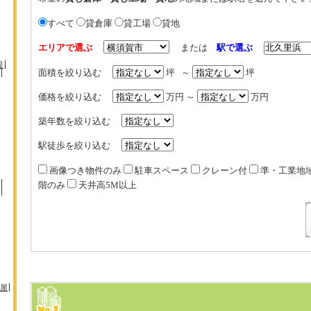
すべて
貸倉庫
貸工場
貸地
エリアで選ぶ
または
駅で選ぶ
堤
面積を絞り込む
坪 ～
坪
価格を絞り込む
万円 ～
万円
築年数を絞り込む
駅徒歩を絞り込む
画像つき物件のみ
駐車スペース
クレーン付
準・工業地
階のみ
天井高5M以上
屋