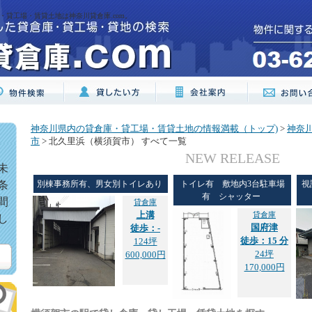
・貸工場・賃貸土地は神奈川貸倉庫.com。
神奈川県内の貸倉庫・貸工場・賃貸土地の情報満載（トップ)
>
神奈
市
> 北久里浜（横須賀市） すべて一覧
NEW RELEASE
未
条
別棟事務所有、男女別トイレあり
トイレ有 敷地内3台駐車場
視
有 シャッター
間
貸倉庫
上溝
貸倉庫
し
国府津
徒歩：-
徒歩：15 分
124坪
24坪
600,000円
170,000円