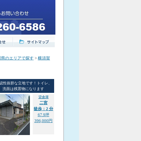
川県のエリアで探す
>
横須賀
認性抜群な立地です！トイレ、
洗面は残置物になります
貸倉庫
二宮
徒歩：2 分
67.9坪
396,000円