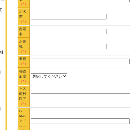
（*）
工
お名
前
（*）
部署
名
お役
職
（*）
橋
業種
（*）
都道
府県
（*）
市区
町村
以下
（*）
E-
Mail
アド
レス