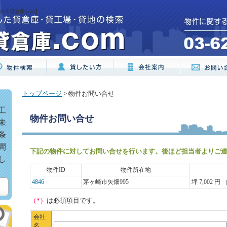
川貸倉庫.com】
トップページ
> 物件お問い合せ
工
物件お問い合せ
未
条
間
下記の物件に対してお問い合せを行います。後ほど担当者よりご
し
物件ID
物件所在地
4846
茅ヶ崎市矢畑995
坪 7,002 円 
（*）
は必須項目です。
会社
名