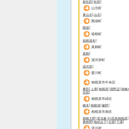
新松田
松田
山北町
東山北
山北
開成町
開成
箱根町
箱根湯本
真鶴町
真鶴
湯河原町
湯河原
愛川町
相模原市中央区
番田
上溝
相模原
淵野辺
南橋
矢部
相模原市緑区
橋本
相模湖
藤野
相模原市南区
相模大野
原当麻
小田急相模原
東林間
相武台下
古淵
下溝
清川村