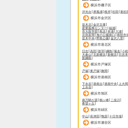
横浜市磯子区
洋光台
屏風浦
根岸
杉田
新杉
横浜市金沢区
並木北
金沢文庫
産業振興センター
福浦
市大医学部
鳥浜
幸浦
六浦
京急富岡
海の公園南口
南部市
並木中央
野島公園
金沢八景
横浜市港北区
日吉
高田
新羽
綱島
菊名
小
大倉山
北新横浜
新横浜
日吉本
新綱島
横浜市戸塚区
戸塚
東戸塚
舞岡
横浜市港南区
下永谷
港南台
港南中央
上大岡
上永谷
横浜市旭区
南万騎が原
鶴ヶ峰
二俣川
希望ヶ丘
横浜市緑区
中山
長津田
鴨居
十日市場
横浜市瀬谷区