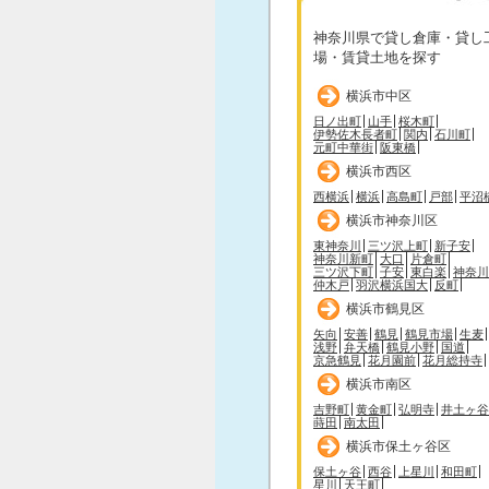
神奈川県で貸し倉庫・貸し
場・賃貸土地を探す
横浜市中区
日ノ出町
山手
桜木町
伊勢佐木長者町
関内
石川町
元町中華街
阪東橋
横浜市西区
西横浜
横浜
高島町
戸部
平沼
横浜市神奈川区
東神奈川
三ツ沢上町
新子安
神奈川新町
大口
片倉町
三ツ沢下町
子安
東白楽
神奈川
仲木戸
羽沢横浜国大
反町
横浜市鶴見区
矢向
安善
鶴見
鶴見市場
生麦
浅野
弁天橋
鶴見小野
国道
京急鶴見
花月園前
花月総持寺
横浜市南区
吉野町
黄金町
弘明寺
井土ヶ谷
蒔田
南太田
横浜市保土ヶ谷区
保土ヶ谷
西谷
上星川
和田町
星川
天王町