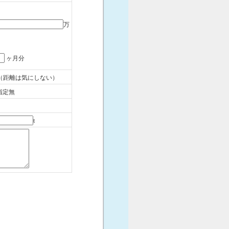
万
ヶ月分
（距離は気にしない）
指定無
t