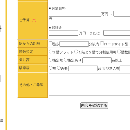
■ 月額賃料
万円 ～
円
ご予算
（*）
堤
■ 保証金
万円 または
駅からの距離
徒歩
分以内
ロードサイド型
階数指定
１階フラット
１階と２階で分割使用可
階数
天井高
指定無
指定あり
ｍ以上
駐車場
無
必要
台 大型進入有
その他・ご希望
屋