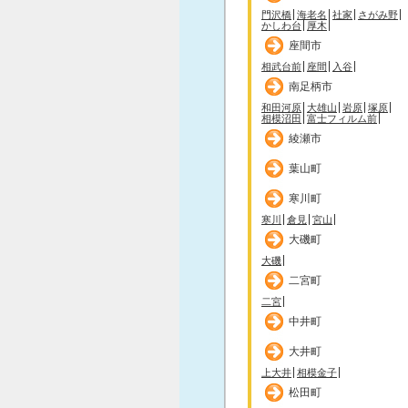
門沢橋
海老名
社家
さがみ野
かしわ台
厚木
座間市
相武台前
座間
入谷
南足柄市
和田河原
大雄山
岩原
塚原
相模沼田
富士フィルム前
綾瀬市
葉山町
寒川町
寒川
倉見
宮山
大磯町
大磯
二宮町
二宮
中井町
大井町
上大井
相模金子
松田町