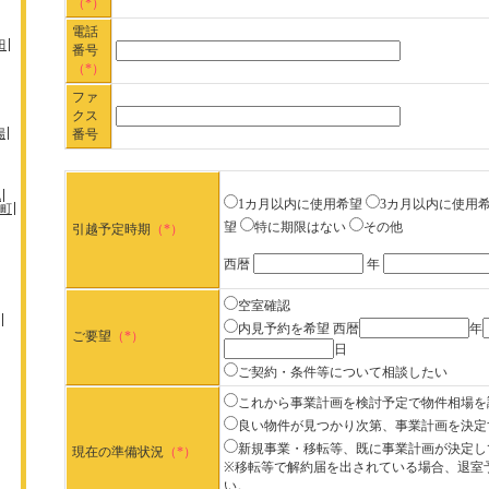
（*）
電話
田
番号
（*）
ファ
クス
場
番号
机
1カ月以内に使用希望
3カ月以内に使用
町
望
特に期限はない
その他
引越予定時期
（*）
西暦
年
空室確認
内見予約を希望
西暦
年
ご要望
（*）
日
ご契約・条件等について相談したい
これから事業計画を検討予定で物件相場を
良い物件が見つかり次第、事業計画を決定
新規事業・移転等、既に事業計画が決定し
現在の準備状況
（*）
※移転等で解約届を出されている場合、退室
い。