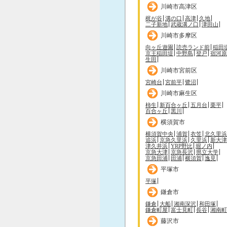
川崎市高津区
梶が谷
溝の口
高津
久地
二子新地
武蔵溝ノ口
津田山
川崎市多摩区
向ヶ丘遊園
読売ランド前
稲田
京王稲田堤
中野島
登戸
宿河原
生田
川崎市宮前区
宮崎台
宮前平
鷺沼
川崎市麻生区
柿生
新百合ヶ丘
五月台
栗平
百合ヶ丘
黒川
横須賀市
横須賀中央
浦賀
衣笠
北久里浜
追浜
京急久里浜
久里浜
新大津
津久井浜
YRP野比
堀ノ内
京急大津
京急長沢
県立大学
京急田浦
田浦
横須賀
逸見
平塚市
平塚
鎌倉市
鎌倉
大船
湘南深沢
和田塚
鎌倉町屋
富士見町
長谷
湘南町
藤沢市