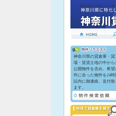
物件のお問い合わせページ【神奈
神奈川県の貸倉庫・貸
場・賃貸土地の中から
公開物件を含め、希望
件に合った物件を24時
以内に御連絡、送付致
ます。