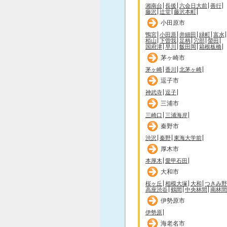
湘南台
長後
六会日大前
善行
藤沢
辻堂
藤沢本町
小田原市
鴨宮
小田原
井細田
緑町
富水
栢山
下曽我
足柄
穴部
螢田
国府津
早川
飯田岡
箱根板橋
茅ヶ崎市
茅ヶ崎
香川
北茅ヶ崎
逗子市
神武寺
逗子
三浦市
三崎口
三浦海岸
秦野市
渋沢
秦野
東海大学前
厚木市
本厚木
愛甲石田
大和市
桜ヶ丘
相模大塚
大和
つきみ野
高座渋谷
鶴間
中央林間
南林間
伊勢原市
伊勢原
海老名市