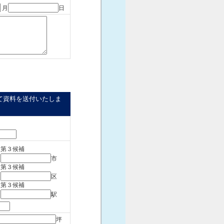
月
日
て資料を送付いたしま
第３候補
市
第３候補
区
第３候補
駅
坪