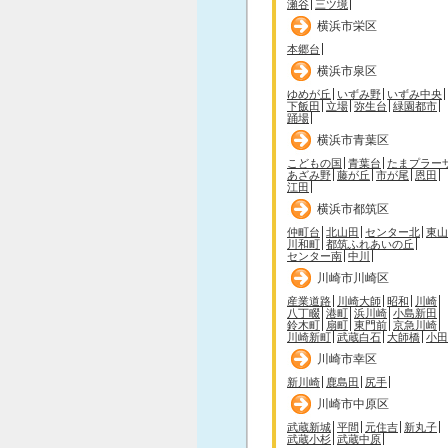
瀬谷
三ツ境
横浜市栄区
本郷台
横浜市泉区
ゆめが丘
いずみ野
いずみ中央
下飯田
立場
弥生台
緑園都市
踊場
横浜市青葉区
こどもの国
青葉台
たまプラー
あざみ野
藤が丘
市が尾
恩田
江田
横浜市都筑区
仲町台
北山田
センター北
東山
川和町
都筑ふれあいの丘
センター南
中川
川崎市川崎区
産業道路
川崎大師
昭和
川崎
八丁畷
港町
浜川崎
小島新田
鈴木町
扇町
東門前
京急川崎
川崎新町
武蔵白石
大師橋
小田
川崎市幸区
新川崎
鹿島田
尻手
川崎市中原区
武蔵新城
平間
元住吉
新丸子
武蔵小杉
武蔵中原