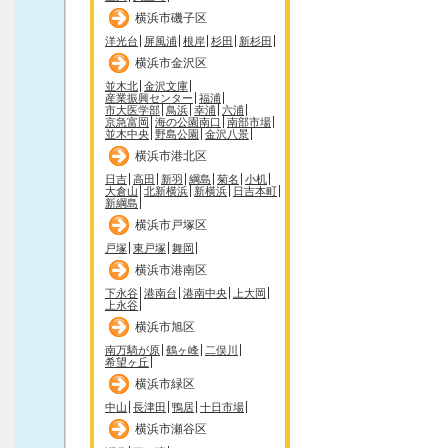
横浜市磯子区
洋光台
屏風浦
根岸
杉田
新杉田
横浜市金沢区
並木北
金沢文庫
産業振興センター
福浦
市大医学部
鳥浜
幸浦
六浦
京急富岡
海の公園南口
南部市場
並木中央
野島公園
金沢八景
横浜市港北区
日吉
高田
新羽
綱島
菊名
小机
大倉山
北新横浜
新横浜
日吉本町
新綱島
横浜市戸塚区
戸塚
東戸塚
舞岡
横浜市港南区
下永谷
港南台
港南中央
上大岡
上永谷
横浜市旭区
南万騎が原
鶴ヶ峰
二俣川
希望ヶ丘
横浜市緑区
中山
長津田
鴨居
十日市場
横浜市瀬谷区