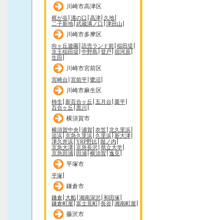
川崎市高津区
梶が谷
溝の口
高津
久地
二子新地
武蔵溝ノ口
津田山
川崎市多摩区
向ヶ丘遊園
読売ランド前
稲田堤
京王稲田堤
中野島
登戸
宿河原
生田
川崎市宮前区
宮崎台
宮前平
鷺沼
川崎市麻生区
柿生
新百合ヶ丘
五月台
栗平
百合ヶ丘
黒川
横須賀市
横須賀中央
浦賀
衣笠
北久里浜
追浜
京急久里浜
久里浜
新大津
津久井浜
YRP野比
堀ノ内
京急大津
京急長沢
県立大学
京急田浦
田浦
横須賀
逸見
平塚市
平塚
鎌倉市
鎌倉
大船
湘南深沢
和田塚
鎌倉町屋
富士見町
長谷
湘南町屋
藤沢市