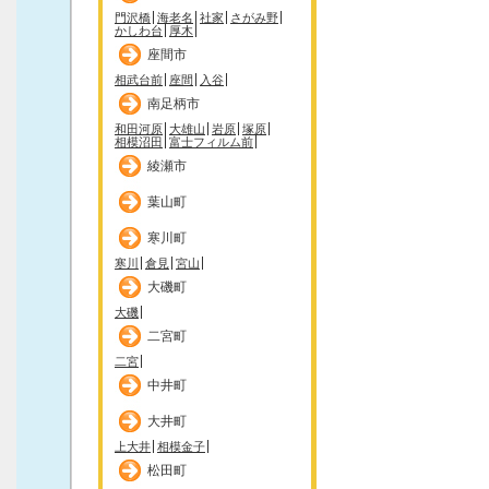
門沢橋
海老名
社家
さがみ野
かしわ台
厚木
座間市
相武台前
座間
入谷
南足柄市
和田河原
大雄山
岩原
塚原
相模沼田
富士フィルム前
綾瀬市
葉山町
寒川町
寒川
倉見
宮山
大磯町
大磯
二宮町
二宮
中井町
大井町
上大井
相模金子
松田町