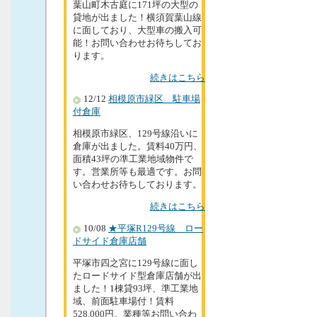
葉山町木古庭に171坪の大型の
貸地が出ました！横須賀葉山線
に面しており、大型車の搬入可
能！お問い合わせお待ちしてお
ります。
続きはこちら
12/12
相模原市緑区 駐車場
付倉庫
相模原市緑区、129号線沿いに
倉庫が出ました。賃料40万円、
面積43坪の準工業地域物件で
す。営業所等も最適です。お問
い合わせお待ちしております。
続きはこちら
10/08
★平塚R129号線 ロー
ドサイド倉庫店舗
平塚市四之宮に129号線に面し
たロードサイド型倉庫店舗が出
ました！1棟貸93坪、準工業地
域、前面駐車場付！賃料
528,000円。業種等お問い合わ