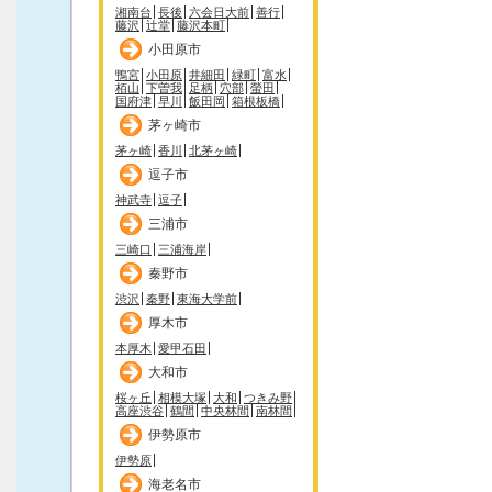
湘南台
長後
六会日大前
善行
藤沢
辻堂
藤沢本町
小田原市
鴨宮
小田原
井細田
緑町
富水
栢山
下曽我
足柄
穴部
螢田
国府津
早川
飯田岡
箱根板橋
茅ヶ崎市
茅ヶ崎
香川
北茅ヶ崎
逗子市
神武寺
逗子
三浦市
三崎口
三浦海岸
秦野市
渋沢
秦野
東海大学前
厚木市
本厚木
愛甲石田
大和市
桜ヶ丘
相模大塚
大和
つきみ野
高座渋谷
鶴間
中央林間
南林間
伊勢原市
伊勢原
海老名市