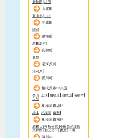
新松田
松田
山北町
東山北
山北
開成町
開成
箱根町
箱根湯本
真鶴町
真鶴
湯河原町
湯河原
愛川町
相模原市中央区
番田
上溝
相模原
淵野辺
南橋本
矢部
相模原市緑区
橋本
相模湖
藤野
相模原市南区
相模大野
原当麻
小田急相模原
東林間
相武台下
古淵
下溝
清川村