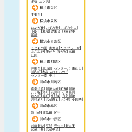
瀬谷
三ツ境
横浜市栄区
本郷台
横浜市泉区
ゆめが丘
いずみ野
いずみ中央
下飯田
立場
弥生台
緑園都市
踊場
横浜市青葉区
こどもの国
青葉台
たまプラーザ
あざみ野
藤が丘
市が尾
恩田
江田
横浜市都筑区
仲町台
北山田
センター北
東山田
川和町
都筑ふれあいの丘
センター南
中川
川崎市川崎区
産業道路
川崎大師
昭和
川崎
八丁畷
港町
浜川崎
小島新田
鈴木町
扇町
東門前
京急川崎
川崎新町
武蔵白石
大師橋
小田栄
川崎市幸区
新川崎
鹿島田
尻手
川崎市中原区
武蔵新城
平間
元住吉
新丸子
武蔵小杉
武蔵中原