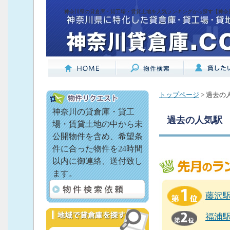
神奈川県の貸倉庫・貸工場・賃貸土地を人気ランキングから探す【神奈川
トップページ
> 過去の
神奈川の貸倉庫・貸工
過去の人気駅
場・賃貸土地の中から未
公開物件を含め、希望条
件に合った物件を24時間
以内に御連絡、送付致し
ます。
藤沢
福浦