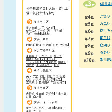
鶴見
神奈川県で貸し倉庫・貸し工
場・賃貸土地を探す
戸塚駅
横浜市中区
倉見駅
日ノ出町
山手
桜木町
愛甲石
伊勢佐木長者町
関内
石川町
元町中華街
阪東橋
尻手駅
横浜市西区
座間駅
西横浜
横浜
高島町
戸部
平沼橋
横浜市神奈川区
秦野駅
東神奈川
三ツ沢上町
新子安
神奈川新町
大口
片倉町
浜川崎
三ツ沢下町
子安
東白楽
神奈川
仲木戸
羽沢横浜国大
反町
横浜市鶴見区
矢向
安善
鶴見
鶴見市場
生麦
浅野
弁天橋
鶴見小野
国道
京急鶴見
花月園前
花月総持寺
横浜市南区
吉野町
黄金町
弘明寺
井土ヶ谷
蒔田
南太田
横浜市保土ヶ谷区
保土ヶ谷
西谷
上星川
和田町
星川
天王町