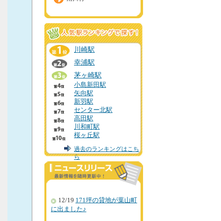
川崎駅
幸浦駅
茅ヶ崎駅
小島新田駅
矢向駅
新羽駅
センター北駅
高田駅
川和町駅
桜ヶ丘駅
過去のランキングはこち
ら
12/19
171坪の貸地が葉山町
に出ました♪