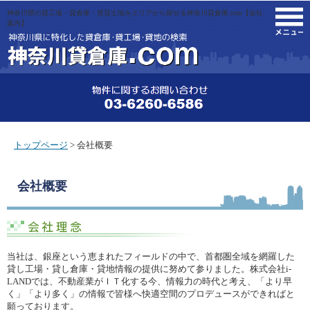
神奈川県の貸工場・貸倉庫・賃貸土地をエリアから探せる神奈川貸倉庫.com【会社
M
案内】
トップページ
> 会社概要
会社概要
当社は、銀座という恵まれたフィールドの中で、首都圏全域を網羅した
貸し工場・貸し倉庫・貸地情報の提供に努めて参りました。株式会社i-
LANDでは、不動産業がＩＴ化する今、情報力の時代と考え、「より早
く」「より多く」の情報で皆様へ快適空間のプロデュースができればと
願っております。