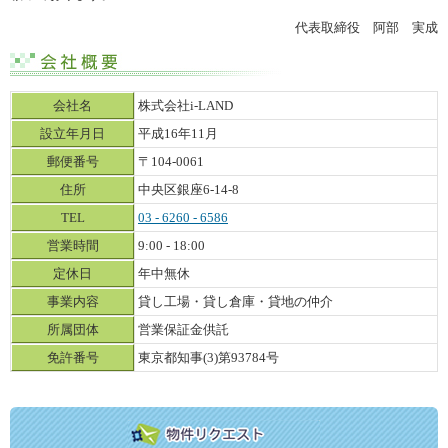
代表取締役 阿部 実成
会社名
株式会社i-LAND
設立年月日
平成16年11月
郵便番号
〒104-0061
住所
中央区銀座6-14-8
TEL
03 - 6260 - 6586
営業時間
9:00 - 18:00
定休日
年中無休
事業内容
貸し工場・貸し倉庫・貸地の仲介
所属団体
営業保証金供託
免許番号
東京都知事(3)第93784号