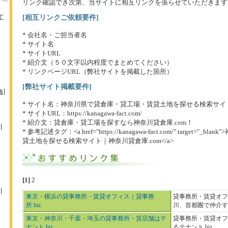
リンク確認でき次第、当サイトに相互リンクを張らせていただきます
[相互リンクご依頼要件]
工
* 会社名・ご担当者名
* サイト名
* サイトURL
* 紹介文（５０文字以内程度でまとめてください）
* リンクページURL（弊社サイトを掲載した箇所）
[弊社サイト掲載要件]
橋
* サイト名：神奈川県で貸倉庫・貸工場・賃貸土地を探せる検索サイト
* サイトURL：https://kanagawa-fact.com/
* 紹介文：貸倉庫・貸工場を探すなら神奈川貸倉庫.com！
* 参考記述タグ：<a href="https://kanagawa-fact.com/" target
貸土地を探せる検索サイト｜神奈川貸倉庫.com</a>
[1]
2
東京・横浜の貸事務所・賃貸オフィス｜貸事務
貸事務所・賃貸オフ
所.biz
川、首都圏で仲介する
東京・神奈川・千葉・埼玉の貸事務所・賃店舗はテ
貸事務所・賃貸オフ
ナント.biz
るテナント.biz