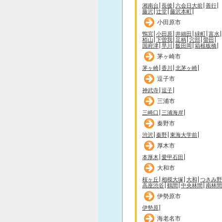
湘南台
長後
六会日大前
善行
藤沢
辻堂
藤沢本町
小田原市
鴨宮
小田原
井細田
緑町
富水
栢山
下曽我
足柄
穴部
螢田
国府津
早川
飯田岡
箱根板橋
茅ヶ崎市
茅ヶ崎
香川
北茅ヶ崎
逗子市
神武寺
逗子
三浦市
三崎口
三浦海岸
秦野市
渋沢
秦野
東海大学前
厚木市
本厚木
愛甲石田
大和市
桜ヶ丘
相模大塚
大和
つきみ野
高座渋谷
鶴間
中央林間
南林間
伊勢原市
伊勢原
海老名市