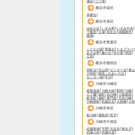
瀬谷
三ツ境
横浜市栄区
本郷台
横浜市泉区
ゆめが丘
いずみ野
いずみ中央
下飯田
立場
弥生台
緑園都市
踊場
横浜市青葉区
こどもの国
青葉台
たまプラー
あざみ野
藤が丘
市が尾
恩田
江田
横浜市都筑区
仲町台
北山田
センター北
東山
川和町
都筑ふれあいの丘
センター南
中川
川崎市川崎区
産業道路
川崎大師
昭和
川崎
八丁畷
港町
浜川崎
小島新田
鈴木町
扇町
東門前
京急川崎
川崎新町
武蔵白石
大師橋
小田
川崎市幸区
新川崎
鹿島田
尻手
川崎市中原区
武蔵新城
平間
元住吉
新丸子
武蔵小杉
武蔵中原