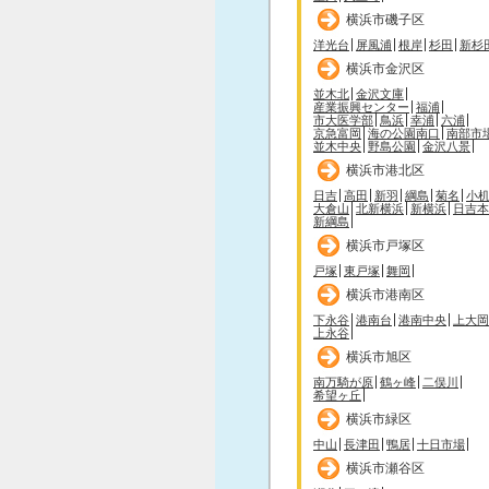
横浜市磯子区
洋光台
屏風浦
根岸
杉田
新杉
横浜市金沢区
並木北
金沢文庫
産業振興センター
福浦
市大医学部
鳥浜
幸浦
六浦
京急富岡
海の公園南口
南部市
並木中央
野島公園
金沢八景
横浜市港北区
日吉
高田
新羽
綱島
菊名
小
大倉山
北新横浜
新横浜
日吉本
新綱島
横浜市戸塚区
戸塚
東戸塚
舞岡
横浜市港南区
下永谷
港南台
港南中央
上大岡
上永谷
横浜市旭区
南万騎が原
鶴ヶ峰
二俣川
希望ヶ丘
横浜市緑区
中山
長津田
鴨居
十日市場
横浜市瀬谷区