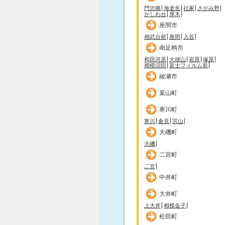
門沢橋
海老名
社家
さがみ野
かしわ台
厚木
座間市
相武台前
座間
入谷
南足柄市
和田河原
大雄山
岩原
塚原
相模沼田
富士フィルム前
綾瀬市
葉山町
寒川町
寒川
倉見
宮山
大磯町
大磯
二宮町
二宮
中井町
大井町
上大井
相模金子
松田町