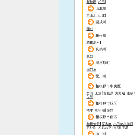
新松田
松田
山北町
東山北
山北
開成町
開成
箱根町
箱根湯本
真鶴町
真鶴
湯河原町
湯河原
愛川町
相模原市中央区
番田
上溝
相模原
淵野辺
南橋
矢部
相模原市緑区
橋本
相模湖
藤野
相模原市南区
相模大野
原当麻
小田急相模原
東林間
相武台下
古淵
下溝
清川村