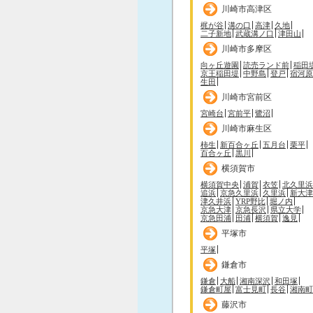
川崎市高津区
梶が谷
溝の口
高津
久地
二子新地
武蔵溝ノ口
津田山
川崎市多摩区
向ヶ丘遊園
読売ランド前
稲田
京王稲田堤
中野島
登戸
宿河原
生田
川崎市宮前区
宮崎台
宮前平
鷺沼
川崎市麻生区
柿生
新百合ヶ丘
五月台
栗平
百合ヶ丘
黒川
横須賀市
横須賀中央
浦賀
衣笠
北久里浜
追浜
京急久里浜
久里浜
新大津
津久井浜
YRP野比
堀ノ内
京急大津
京急長沢
県立大学
京急田浦
田浦
横須賀
逸見
平塚市
平塚
鎌倉市
鎌倉
大船
湘南深沢
和田塚
鎌倉町屋
富士見町
長谷
湘南町
藤沢市