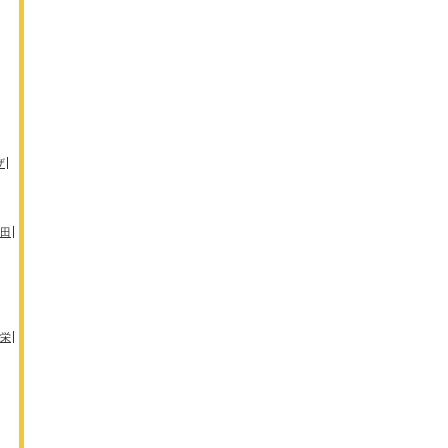
ザ
田
栄