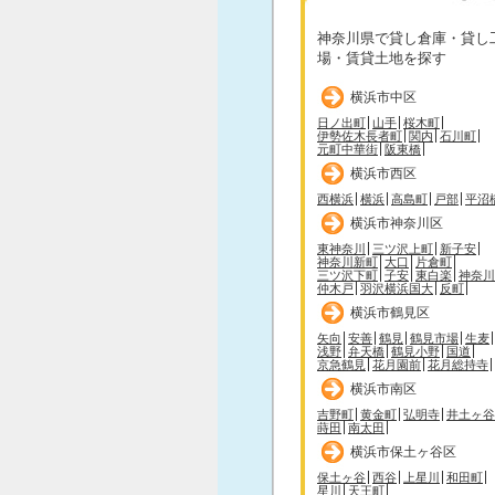
神奈川県で貸し倉庫・貸し
場・賃貸土地を探す
横浜市中区
日ノ出町
山手
桜木町
伊勢佐木長者町
関内
石川町
元町中華街
阪東橋
横浜市西区
西横浜
横浜
高島町
戸部
平沼
横浜市神奈川区
東神奈川
三ツ沢上町
新子安
神奈川新町
大口
片倉町
三ツ沢下町
子安
東白楽
神奈川
仲木戸
羽沢横浜国大
反町
横浜市鶴見区
矢向
安善
鶴見
鶴見市場
生麦
浅野
弁天橋
鶴見小野
国道
京急鶴見
花月園前
花月総持寺
横浜市南区
吉野町
黄金町
弘明寺
井土ヶ谷
蒔田
南太田
横浜市保土ヶ谷区
保土ヶ谷
西谷
上星川
和田町
星川
天王町