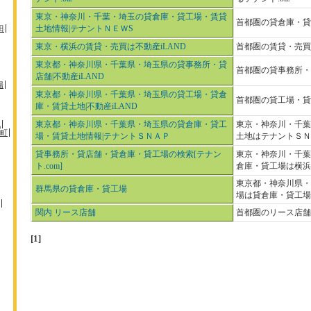
東京・神奈川・千葉・埼玉の貸倉庫・貸工場・賃貸
首都圏の貸倉庫・貸
田
土地情報|テナントＮＥＷS
東京・横浜の賃貸・売買は不動産iLAND
首都圏の賃貸・売買は
東京都・神奈川県・千葉県・埼玉県の貸事務所・貸
首都圏の貸事務所・
店舗|不動産iLAND
場
東京都・神奈川県・千葉県・埼玉県の貸工場・貸倉
首都圏の貸工場・貸
庫・賃貸土地|不動産iLAND
机
東京都・神奈川県・千葉県・埼玉県の貸倉庫・貸工
東京・神奈川・千葉
町
場・賃貸土地情報|テナントＳＮＡＰ
土地はテナントＳＮ
貸事務所・貸店舗・貸倉庫・貸工場の検索[テナン
東京・神奈川・千葉
ト.com]
倉庫・貸工場は横浜の
東京都・神奈川県・
群馬県の貸倉庫・貸工場
場は貸倉庫・貸工場.b
関内 リース店舗
首都圏のリース店舗は
[1]