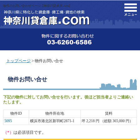
物件のお問い合わせページ【神奈川貸倉庫.com】
M
トップページ
> 物件お問い合せ
物件お問い合せ
下記の物件に対してお問い合せを行います。後ほど担当者よりご連絡い
たします。
物件ID
物件所在地
賃料
5095
横浜市港北区新羽町2871-1
坪 2,218 円 （総額 365,000 円）
（*）
は必須項目です。