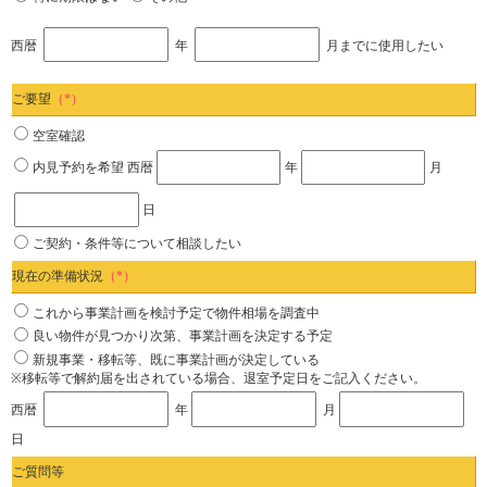
西暦
年
月までに使用したい
ご要望
（*）
空室確認
内見予約を希望
西暦
年
月
日
ご契約・条件等について相談したい
現在の準備状況
（*）
これから事業計画を検討予定で物件相場を調査中
良い物件が見つかり次第、事業計画を決定する予定
新規事業・移転等、既に事業計画が決定している
※移転等で解約届を出されている場合、退室予定日をご記入ください。
西暦
年
月
日
ご質問等