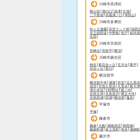
川崎市高津区
梶が谷
溝の口
高津
久地
二子新地
武蔵溝ノ口
津田山
川崎市多摩区
向ヶ丘遊園
読売ランド前
稲田
京王稲田堤
中野島
登戸
宿河原
生田
川崎市宮前区
宮崎台
宮前平
鷺沼
川崎市麻生区
柿生
新百合ヶ丘
五月台
栗平
百合ヶ丘
黒川
横須賀市
横須賀中央
浦賀
衣笠
北久里浜
追浜
京急久里浜
久里浜
新大津
津久井浜
YRP野比
堀ノ内
京急大津
京急長沢
県立大学
京急田浦
田浦
横須賀
逸見
平塚市
平塚
鎌倉市
鎌倉
大船
湘南深沢
和田塚
鎌倉町屋
富士見町
長谷
湘南町
藤沢市