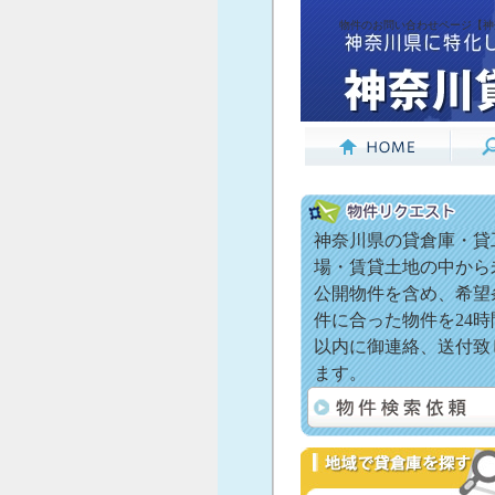
物件のお問い合わせページ【神奈
神奈川県の貸倉庫・貸
場・賃貸土地の中から
公開物件を含め、希望
件に合った物件を24時
以内に御連絡、送付致
ます。