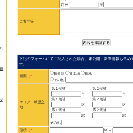
西暦
年
ご質問等
ザ
下記のフォームにてご記入された場合、未公開・新着情報も含め
す。
田
貸倉庫
貸工場
貸地
種類
（*）
その他
第１候補
第２候補
市
市
第１候補
第２候補
栄
エリア・希望立
区
区
地
第１候補
第２候補
駅
駅
その他
面積
（*）
坪 ～