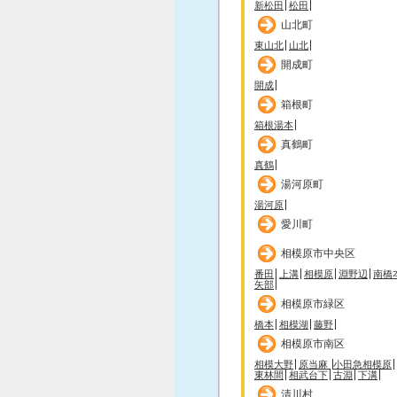
新松田
松田
山北町
東山北
山北
開成町
開成
箱根町
箱根湯本
真鶴町
真鶴
湯河原町
湯河原
愛川町
相模原市中央区
番田
上溝
相模原
淵野辺
南橋
矢部
相模原市緑区
橋本
相模湖
藤野
相模原市南区
相模大野
原当麻
小田急相模原
東林間
相武台下
古淵
下溝
清川村