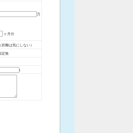
万
ヶ月分
（距離は気にしない）
指定無
t