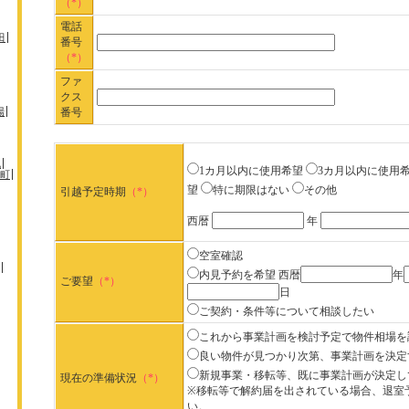
（*）
電話
田
番号
（*）
ファ
クス
場
番号
机
1カ月以内に使用希望
3カ月以内に使用
町
望
特に期限はない
その他
引越予定時期
（*）
西暦
年
空室確認
内見予約を希望
西暦
年
ご要望
（*）
日
ご契約・条件等について相談したい
これから事業計画を検討予定で物件相場を
良い物件が見つかり次第、事業計画を決定
新規事業・移転等、既に事業計画が決定し
現在の準備状況
（*）
※移転等で解約届を出されている場合、退室
い。