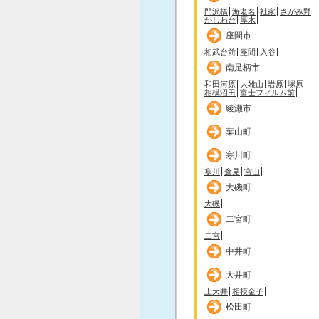
門沢橋
海老名
社家
さがみ野
かしわ台
厚木
座間市
相武台前
座間
入谷
南足柄市
和田河原
大雄山
岩原
塚原
相模沼田
富士フィルム前
綾瀬市
葉山町
寒川町
寒川
倉見
宮山
大磯町
大磯
二宮町
二宮
中井町
大井町
上大井
相模金子
松田町