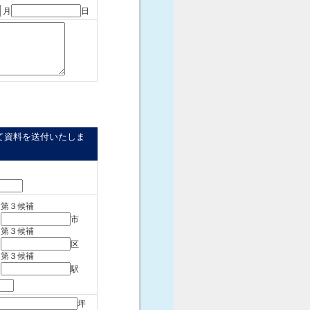
月
日
て資料を送付いたしま
第３候補
市
第３候補
区
第３候補
駅
坪