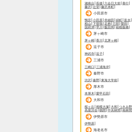
湘南台
長後
六会日大前
善行
藤沢
辻堂
藤沢本町
小田原市
鴨宮
小田原
井細田
緑町
富水
栢山
下曽我
足柄
穴部
螢田
国府津
早川
飯田岡
箱根板橋
茅ヶ崎市
茅ヶ崎
香川
北茅ヶ崎
逗子市
神武寺
逗子
三浦市
三崎口
三浦海岸
秦野市
渋沢
秦野
東海大学前
厚木市
本厚木
愛甲石田
大和市
桜ヶ丘
相模大塚
大和
つきみ野
高座渋谷
鶴間
中央林間
南林間
伊勢原市
伊勢原
海老名市