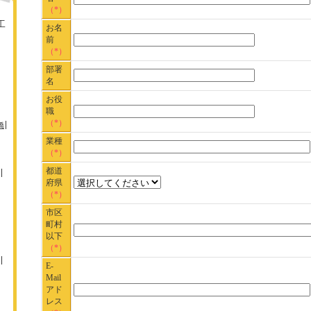
（*）
工
お名
前
（*）
部署
名
お役
職
（*）
橋
業種
（*）
都道
府県
（*）
市区
町村
以下
（*）
E-
Mail
アド
レス