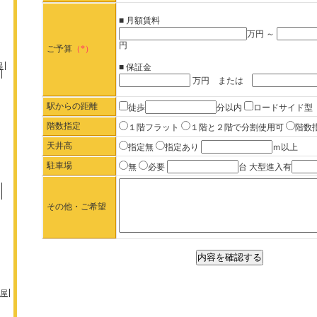
■ 月額賃料
万円 ～
円
ご予算
（*）
堤
■ 保証金
万円 または
駅からの距離
徒歩
分以内
ロードサイド型
階数指定
１階フラット
１階と２階で分割使用可
階数
天井高
指定無
指定あり
ｍ以上
駐車場
無
必要
台 大型進入有
その他・ご希望
屋