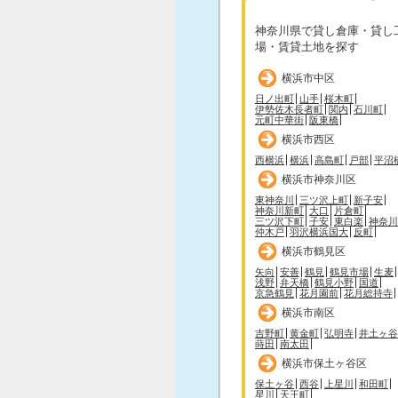
神奈川県で貸し倉庫・貸し
場・賃貸土地を探す
横浜市中区
日ノ出町
山手
桜木町
伊勢佐木長者町
関内
石川町
元町中華街
阪東橋
横浜市西区
西横浜
横浜
高島町
戸部
平沼
横浜市神奈川区
東神奈川
三ツ沢上町
新子安
神奈川新町
大口
片倉町
三ツ沢下町
子安
東白楽
神奈川
仲木戸
羽沢横浜国大
反町
横浜市鶴見区
矢向
安善
鶴見
鶴見市場
生麦
浅野
弁天橋
鶴見小野
国道
京急鶴見
花月園前
花月総持寺
横浜市南区
吉野町
黄金町
弘明寺
井土ヶ谷
蒔田
南太田
横浜市保土ヶ谷区
保土ヶ谷
西谷
上星川
和田町
星川
天王町