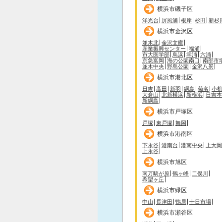
横浜市磯子区
洋光台
屏風浦
根岸
杉田
新杉
横浜市金沢区
並木北
金沢文庫
産業振興センター
福浦
市大医学部
鳥浜
幸浦
六浦
京急富岡
海の公園南口
南部市
並木中央
野島公園
金沢八景
横浜市港北区
日吉
高田
新羽
綱島
菊名
小
大倉山
北新横浜
新横浜
日吉本
新綱島
横浜市戸塚区
戸塚
東戸塚
舞岡
横浜市港南区
下永谷
港南台
港南中央
上大岡
上永谷
横浜市旭区
南万騎が原
鶴ヶ峰
二俣川
希望ヶ丘
横浜市緑区
中山
長津田
鴨居
十日市場
横浜市瀬谷区