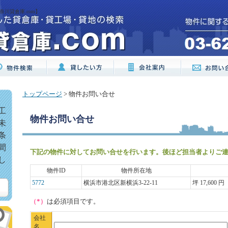
川貸倉庫.com】
トップページ
> 物件お問い合せ
工
物件お問い合せ
未
条
間
下記の物件に対してお問い合せを行います。後ほど担当者よりご
し
物件ID
物件所在地
5772
横浜市港北区新横浜3-22-11
坪 17,600 円
（*）
は必須項目です。
会社
名