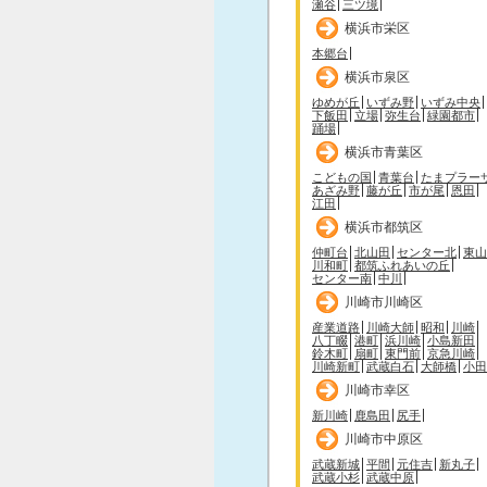
瀬谷
三ツ境
横浜市栄区
本郷台
横浜市泉区
ゆめが丘
いずみ野
いずみ中央
下飯田
立場
弥生台
緑園都市
踊場
横浜市青葉区
こどもの国
青葉台
たまプラー
あざみ野
藤が丘
市が尾
恩田
江田
横浜市都筑区
仲町台
北山田
センター北
東山
川和町
都筑ふれあいの丘
センター南
中川
川崎市川崎区
産業道路
川崎大師
昭和
川崎
八丁畷
港町
浜川崎
小島新田
鈴木町
扇町
東門前
京急川崎
川崎新町
武蔵白石
大師橋
小田
川崎市幸区
新川崎
鹿島田
尻手
川崎市中原区
武蔵新城
平間
元住吉
新丸子
武蔵小杉
武蔵中原