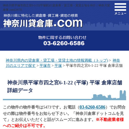
神奈川県平塚市四之宮6-1-22(平塚駅)の貸倉庫・貸工場・賃貸土地を仲介｜神奈川貸
M
倉庫.com[5473]
神奈川県内の貸倉庫・貸工場・賃貸土地の情報満載（トップ)
>
神奈
川のエリアで探す
>
平塚市
>
平塚
> 平塚市四之宮6-1-22 平塚 倉庫店舗
神奈川県平塚市四之宮6-1-22 (平塚) 平塚 倉庫店舗
詳細データ
03-6260-6586
この物件の物件番号は5473です。お電話（
）でお問合
せの際は物件番号をお知らせ下さい。「神奈川倉庫ドットコムを見
て」とお伝えいただくと話がスムーズに進みます。
※不動産業者様
へのご紹介は不可です。