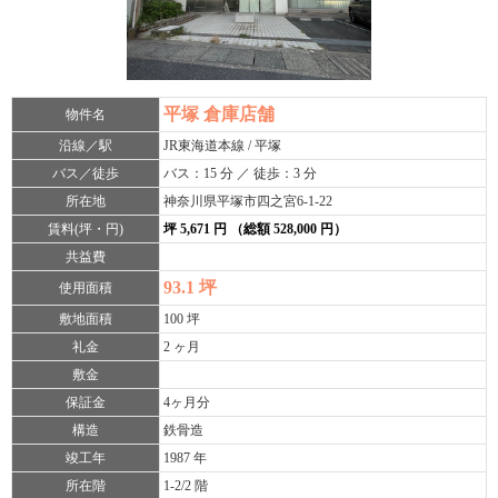
平塚 倉庫店舗
物件名
沿線／駅
JR東海道本線 / 平塚
バス／徒歩
バス：15 分 ／ 徒歩：3 分
所在地
神奈川県平塚市四之宮6-1-22
賃料(坪・円)
坪 5,671 円 （総額 528,000 円）
共益費
93.1 坪
使用面積
敷地面積
100 坪
礼金
2 ヶ月
敷金
保証金
4ヶ月分
構造
鉄骨造
竣工年
1987 年
所在階
1-2/2 階