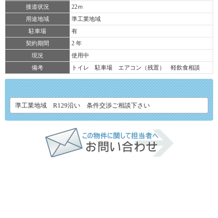
接道状況
22ｍ
用途地域
準工業地域
駐車場
有
契約期間
2 年
現況
使用中
備考
トイレ 駐車場 エアコン（残置） 軽飲食相談
準工業地域 R129沿い 条件交渉ご相談下さい