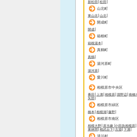
新松田
松田
山北町
東山北
山北
開成町
開成
箱根町
箱根湯本
真鶴町
真鶴
湯河原町
湯河原
愛川町
相模原市中央区
番田
上溝
相模原
淵野辺
南橋
矢部
相模原市緑区
橋本
相模湖
藤野
相模原市南区
相模大野
原当麻
小田急相模原
東林間
相武台下
古淵
下溝
清川村