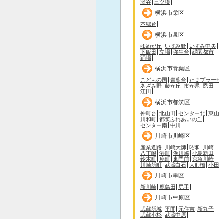
瀬谷
三ツ境
横浜市栄区
本郷台
横浜市泉区
ゆめが丘
いずみ野
いずみ中央
下飯田
立場
弥生台
緑園都市
踊場
横浜市青葉区
こどもの国
青葉台
たまプラー
あざみ野
藤が丘
市が尾
恩田
江田
横浜市都筑区
仲町台
北山田
センター北
東山
川和町
都筑ふれあいの丘
センター南
中川
川崎市川崎区
産業道路
川崎大師
昭和
川崎
八丁畷
港町
浜川崎
小島新田
鈴木町
扇町
東門前
京急川崎
川崎新町
武蔵白石
大師橋
小田
川崎市幸区
新川崎
鹿島田
尻手
川崎市中原区
武蔵新城
平間
元住吉
新丸子
武蔵小杉
武蔵中原