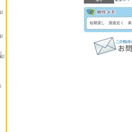
備考
駐車スペ
田
短期貸し 国道近く 条
場
机
町