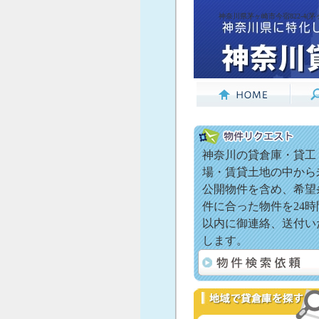
神奈川県茅ヶ崎市今宿822-4(茅
神奈川の貸倉庫・貸工
場・賃貸土地の中から
公開物件を含め、希望
件に合った物件を24時
以内に御連絡、送付い
します。