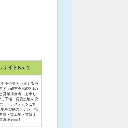
サイトNo.１
ら中小企業を応援する神
茅ヶ崎市今宿822-4の
と営業担当者にお申し
貸し工場・賃貸土地を貸
ポートシステムをご利
土地を契約のテナント様
倉庫・貸工場・賃貸土
倉庫.com！