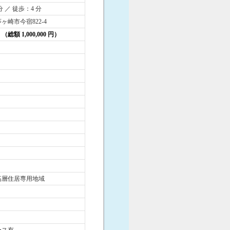
分 ／ 徒歩：4 分
ヶ崎市今宿822-4
円 （総額 1,000,000 円）
高層住居専用地域