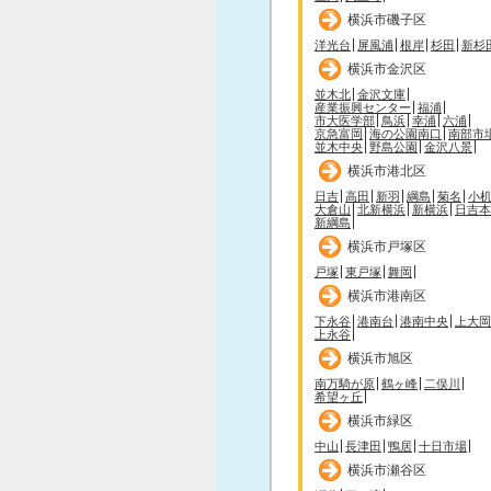
横浜市磯子区
洋光台
屏風浦
根岸
杉田
新杉
横浜市金沢区
並木北
金沢文庫
産業振興センター
福浦
市大医学部
鳥浜
幸浦
六浦
京急富岡
海の公園南口
南部市
並木中央
野島公園
金沢八景
横浜市港北区
日吉
高田
新羽
綱島
菊名
小
大倉山
北新横浜
新横浜
日吉本
新綱島
横浜市戸塚区
戸塚
東戸塚
舞岡
横浜市港南区
下永谷
港南台
港南中央
上大岡
上永谷
横浜市旭区
南万騎が原
鶴ヶ峰
二俣川
希望ヶ丘
横浜市緑区
中山
長津田
鴨居
十日市場
横浜市瀬谷区