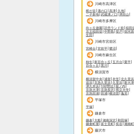
川崎市高津区
梶が谷
溝の口
高津
久地
二子新地
武蔵溝ノ口
津田山
川崎市多摩区
向ヶ丘遊園
読売ランド前
稲田
京王稲田堤
中野島
登戸
宿河原
生田
川崎市宮前区
宮崎台
宮前平
鷺沼
川崎市麻生区
柿生
新百合ヶ丘
五月台
栗平
百合ヶ丘
黒川
横須賀市
横須賀中央
浦賀
衣笠
北久里浜
追浜
京急久里浜
久里浜
新大津
津久井浜
YRP野比
堀ノ内
京急大津
京急長沢
県立大学
京急田浦
田浦
横須賀
逸見
平塚市
平塚
鎌倉市
鎌倉
大船
湘南深沢
和田塚
鎌倉町屋
富士見町
長谷
湘南町
藤沢市