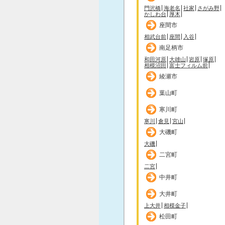
門沢橋
海老名
社家
さがみ野
かしわ台
厚木
座間市
相武台前
座間
入谷
南足柄市
和田河原
大雄山
岩原
塚原
相模沼田
富士フィルム前
綾瀬市
葉山町
寒川町
寒川
倉見
宮山
大磯町
大磯
二宮町
二宮
中井町
大井町
上大井
相模金子
松田町