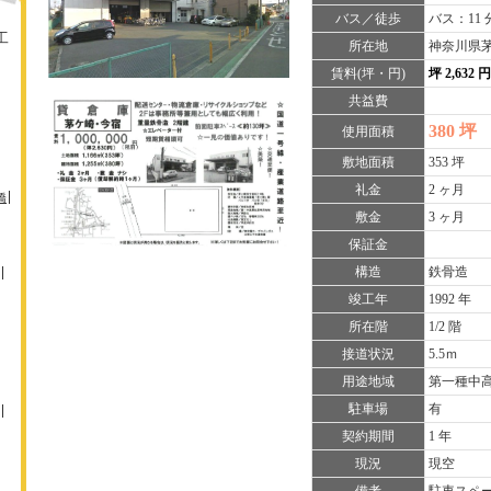
バス／徒歩
バス：11 
工
所在地
神奈川県茅
賃料(坪・円)
坪 2,632 
共益費
380 坪
使用面積
敷地面積
353 坪
礼金
2 ヶ月
橋
敷金
3 ヶ月
保証金
構造
鉄骨造
竣工年
1992 年
所在階
1/2 階
接道状況
5.5ｍ
用途地域
第一種中
駐車場
有
契約期間
1 年
現況
現空