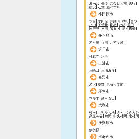
湘南台
長後
六会日大前
善行
藤沢
辻堂
藤沢本町
小田原市
鴨宮
小田原
井細田
緑町
富水
栢山
下曽我
足柄
穴部
螢田
国府津
早川
飯田岡
箱根板橋
茅ヶ崎市
茅ヶ崎
香川
北茅ヶ崎
逗子市
神武寺
逗子
三浦市
三崎口
三浦海岸
秦野市
渋沢
秦野
東海大学前
厚木市
本厚木
愛甲石田
大和市
桜ヶ丘
相模大塚
大和
つきみ野
高座渋谷
鶴間
中央林間
南林間
伊勢原市
伊勢原
海老名市