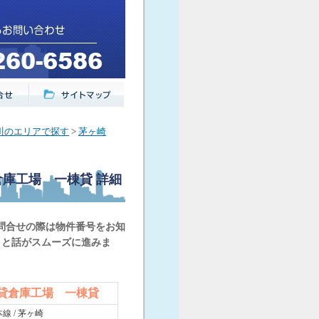
川のエリアで探す
>
茅ヶ崎
貸倉庫工場 一棟貸
詳細
問合せの際は物件番号をお知
くと話がスムーズに進みま
 貸倉庫工場 一棟貸
線 / 茅ヶ崎