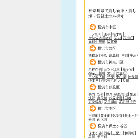
神奈川県で貸し倉庫・貸し
場・賃貸土地を探す
横浜市中区
日ノ出町
山手
桜木町
伊勢佐木長者町
関内
石川町
元町中華街
阪東橋
横浜市西区
西横浜
横浜
高島町
戸部
平沼
横浜市神奈川区
東神奈川
三ツ沢上町
新子安
神奈川新町
大口
片倉町
三ツ沢下町
子安
東白楽
神奈川
仲木戸
羽沢横浜国大
反町
横浜市鶴見区
矢向
安善
鶴見
鶴見市場
生麦
浅野
弁天橋
鶴見小野
国道
京急鶴見
花月園前
花月総持寺
横浜市南区
吉野町
黄金町
弘明寺
井土ヶ谷
蒔田
南太田
横浜市保土ヶ谷区
保土ヶ谷
西谷
上星川
和田町
星川
天王町