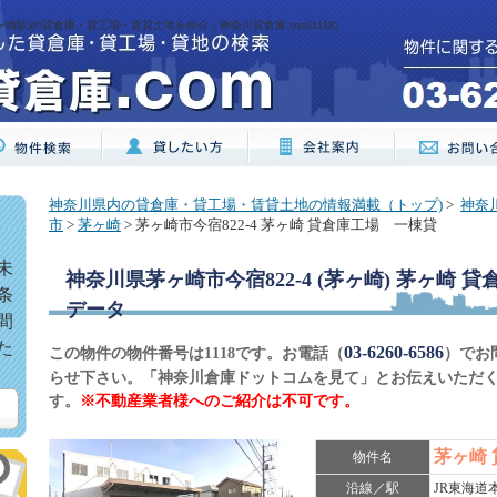
ヶ崎駅)の貸倉庫・貸工場・賃貸土地を仲介｜神奈川貸倉庫.com[1118]
神奈川県内の貸倉庫・貸工場・賃貸土地の情報満載（トップ)
>
神奈
市
>
茅ヶ崎
> 茅ヶ崎市今宿822-4 茅ヶ崎 貸倉庫工場 一棟貸
未
神奈川県茅ヶ崎市今宿822-4 (茅ヶ崎) 茅ヶ崎 
条
データ
間
た
03-6260-6586
この物件の物件番号は1118です。お電話（
）でお
らせ下さい。「神奈川倉庫ドットコムを見て」とお伝えいただ
す。
※不動産業者様へのご紹介は不可です。
茅ヶ崎
物件名
沿線／駅
JR東海道本