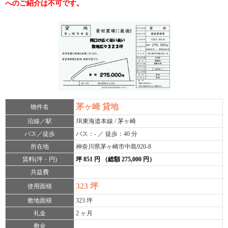
へのご紹介は不可です。
茅ヶ崎 貸地
物件名
沿線／駅
JR東海道本線 / 茅ヶ崎
バス／徒歩
バス：- ／ 徒歩：40 分
所在地
神奈川県茅ヶ崎市中島920-8
賃料(坪・円)
坪 851 円 （総額 275,000 円）
共益費
323 坪
使用面積
敷地面積
323 坪
礼金
2 ヶ月
敷金