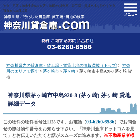
神奈川県茅ヶ崎市中島920-8(茅ヶ崎駅)の貸倉庫・貸工場・賃貸土地を仲介｜神奈川
M
貸倉庫.com[1128]
神奈川県内の貸倉庫・貸工場・賃貸土地の情報満載（トップ)
>
神奈
川のエリアで探す
>
茅ヶ崎市
>
茅ヶ崎
> 茅ヶ崎市中島920-8 茅ヶ崎 貸
地
神奈川県茅ヶ崎市中島920-8 (茅ヶ崎) 茅ヶ崎 貸地
詳細データ
03-6260-6586
この物件の物件番号は1128です。お電話（
）でお問合
せの際は物件番号をお知らせ下さい。「神奈川倉庫ドットコムを見
て」とお伝えいただくと話がスムーズに進みます。
※不動産業者様