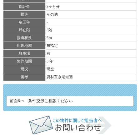
保証金
3ヶ月分
構造
その他
竣工年
-
所在階
/ 階
接道状況
6ｍ
用途地域
無指定
駐車場
有
契約期間
3 年
現況
現空
備考
資材置き場最適
前面6ｍ 条件交渉ご相談ください