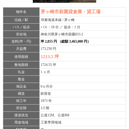
茅ヶ崎市萩園貸倉庫・貸工場
物件名
沿線／駅
JR東海道本線 / 茅ヶ崎
バス／徒歩
バス：18 分 ／ 徒歩：1 分
所在地
神奈川県茅ヶ崎市萩園833-2
賃料(坪・円)
坪 2,855 円 （総額 3,465,000 円）
共益費
173,250 円
1213.5 坪
使用面積
敷地面積
1724.55 坪
礼金
1 ヶ月
敷金
保証金
6ヵ月分
構造
鉄骨造
竣工年
1973 年
所在階
1/2 階
接道状況
公道12M、公道8M
用途地域
工業専用地域