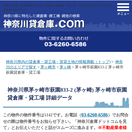
神奈川県茅ヶ崎市萩園833-2(茅ヶ崎駅)の貸倉庫・貸工場・賃貸土地を仲介｜神奈川
M
貸倉庫.com[1142]
神奈川県内の貸倉庫・貸工場・賃貸土地の情報満載（トップ)
>
神奈
川のエリアで探す
>
茅ヶ崎市
>
茅ヶ崎
> 茅ヶ崎市萩園833-2 茅ヶ崎市
萩園貸倉庫・貸工場
神奈川県茅ヶ崎市萩園833-2 (茅ヶ崎) 茅ヶ崎市萩園
貸倉庫・貸工場
詳細データ
03-6260-6586
この物件の物件番号は1142です。お電話（
）でお問合
せの際は物件番号をお知らせ下さい。「神奈川倉庫ドットコムを見
て」とお伝えいただくと話がスムーズに進みます。
※不動産業者様