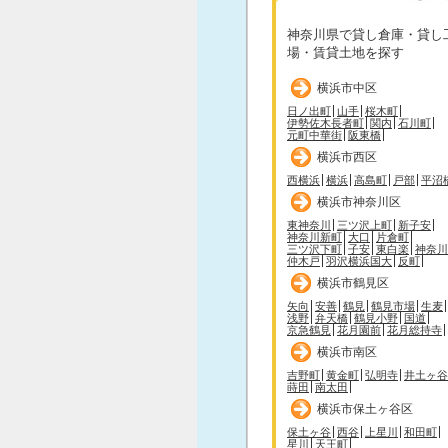
神奈川県で貸し倉庫・貸し
場・賃貸土地を探す
横浜市中区
日ノ出町
山手
桜木町
伊勢佐木長者町
関内
石川町
元町中華街
阪東橋
横浜市西区
西横浜
横浜
高島町
戸部
平沼
横浜市神奈川区
東神奈川
三ツ沢上町
新子安
神奈川新町
大口
片倉町
三ツ沢下町
子安
東白楽
神奈川
仲木戸
羽沢横浜国大
反町
横浜市鶴見区
矢向
安善
鶴見
鶴見市場
生麦
浅野
弁天橋
鶴見小野
国道
京急鶴見
花月園前
花月総持寺
横浜市南区
吉野町
黄金町
弘明寺
井土ヶ谷
蒔田
南太田
横浜市保土ヶ谷区
保土ヶ谷
西谷
上星川
和田町
星川
天王町