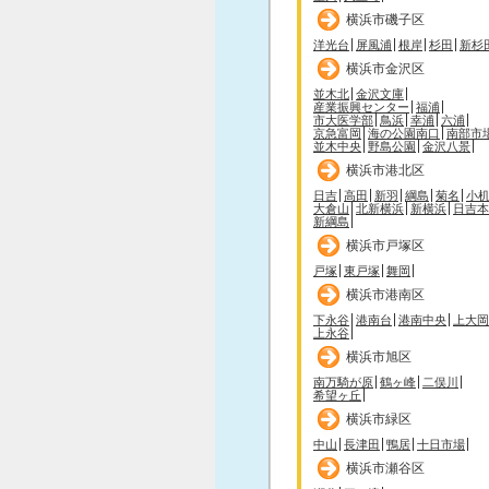
横浜市磯子区
洋光台
屏風浦
根岸
杉田
新杉
横浜市金沢区
並木北
金沢文庫
産業振興センター
福浦
市大医学部
鳥浜
幸浦
六浦
京急富岡
海の公園南口
南部市
並木中央
野島公園
金沢八景
横浜市港北区
日吉
高田
新羽
綱島
菊名
小
大倉山
北新横浜
新横浜
日吉本
新綱島
横浜市戸塚区
戸塚
東戸塚
舞岡
横浜市港南区
下永谷
港南台
港南中央
上大岡
上永谷
横浜市旭区
南万騎が原
鶴ヶ峰
二俣川
希望ヶ丘
横浜市緑区
中山
長津田
鴨居
十日市場
横浜市瀬谷区