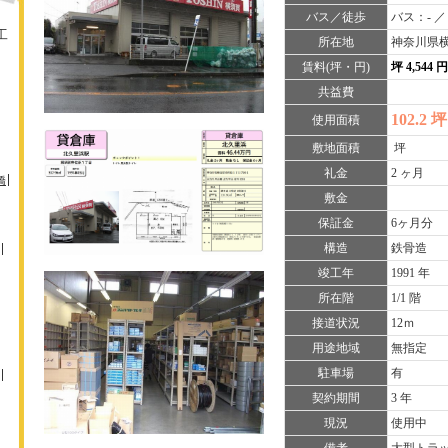
バス／徒歩
バス：- ／
工
所在地
神奈川県横須
賃料(坪・円)
坪 4,544 
共益費
102.2 坪
使用面積
敷地面積
坪
礼金
2 ヶ月
橋
敷金
保証金
6ヶ月分
構造
鉄骨造
竣工年
1991 年
所在階
1/1 階
接道状況
12ｍ
用途地域
無指定
駐車場
有
契約期間
3 年
現況
使用中