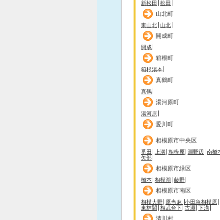
新松田
松田
山北町
東山北
山北
開成町
開成
箱根町
箱根湯本
真鶴町
真鶴
湯河原町
湯河原
愛川町
相模原市中央区
番田
上溝
相模原
淵野辺
南橋
矢部
相模原市緑区
橋本
相模湖
藤野
相模原市南区
相模大野
原当麻
小田急相模原
東林間
相武台下
古淵
下溝
清川村