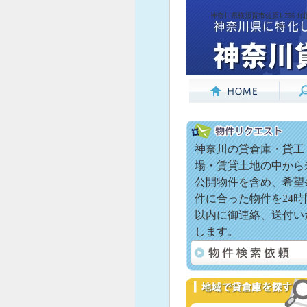
神奈川県横須賀市佐原1-756-1
神奈川の貸倉庫・貸工
場・賃貸土地の中から
公開物件を含め、希望
件に合った物件を24時
以内に御連絡、送付い
します。