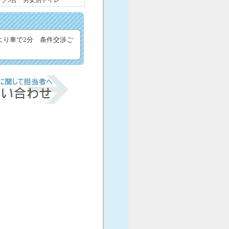
ック3台 男女別トイレ
より車で2分 条件交渉ご