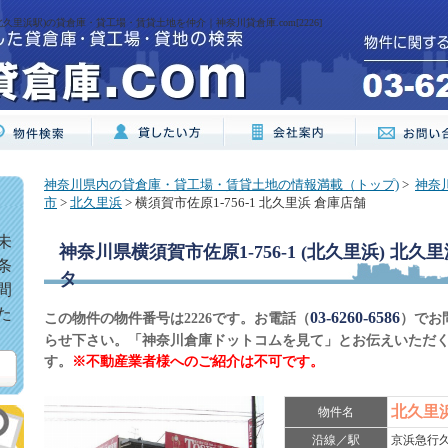
(北久里浜駅)の貸倉庫・貸工場・賃貸土地を仲介｜神奈川貸倉庫.com[2226]
神奈川県内の貸倉庫・貸工場・賃貸土地の情報満載（トップ)
>
神奈
市
>
北久里浜
> 横須賀市佐原1-756-1 北久里浜 倉庫店舗
未
神奈川県横須賀市佐原1-756-1 (北久里浜) 北久
条
タ
間
た
03-6260-6586
この物件の物件番号は2226です。お電話（
）でお
らせ下さい。「神奈川倉庫ドットコムを見て」とお伝えいただ
す。
※不動産業者様へのご紹介は不可です。
北久里
物件名
沿線／駅
京浜急行久