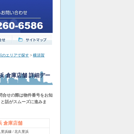
川のエリアで探す
>
横須賀
里浜 倉庫店舗
詳細デー
問合せの際は物件番号をお知
くと話がスムーズに進みま
浜 倉庫店舗
里浜線 / 北久里浜