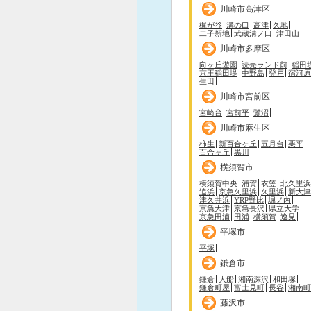
川崎市高津区
梶が谷
溝の口
高津
久地
二子新地
武蔵溝ノ口
津田山
川崎市多摩区
向ヶ丘遊園
読売ランド前
稲田
京王稲田堤
中野島
登戸
宿河原
生田
川崎市宮前区
宮崎台
宮前平
鷺沼
川崎市麻生区
柿生
新百合ヶ丘
五月台
栗平
百合ヶ丘
黒川
横須賀市
横須賀中央
浦賀
衣笠
北久里浜
追浜
京急久里浜
久里浜
新大津
津久井浜
YRP野比
堀ノ内
京急大津
京急長沢
県立大学
京急田浦
田浦
横須賀
逸見
平塚市
平塚
鎌倉市
鎌倉
大船
湘南深沢
和田塚
鎌倉町屋
富士見町
長谷
湘南町
藤沢市