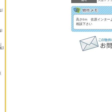
備考
大型トラ
田
高さ6ｍ 佐原インター
相談下さい
場
机
町