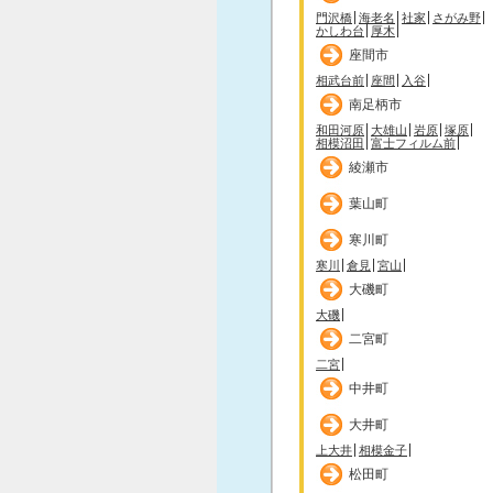
門沢橋
海老名
社家
さがみ野
かしわ台
厚木
座間市
相武台前
座間
入谷
南足柄市
和田河原
大雄山
岩原
塚原
相模沼田
富士フィルム前
綾瀬市
葉山町
寒川町
寒川
倉見
宮山
大磯町
大磯
二宮町
二宮
中井町
大井町
上大井
相模金子
松田町