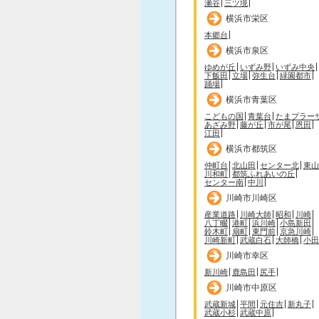
瀬谷
三ツ境
横浜市栄区
本郷台
横浜市泉区
ゆめが丘
いずみ野
いずみ中央
下飯田
立場
弥生台
緑園都市
踊場
横浜市青葉区
こどもの国
青葉台
たまプラー
あざみ野
藤が丘
市が尾
恩田
江田
横浜市都筑区
仲町台
北山田
センター北
東山
川和町
都筑ふれあいの丘
センター南
中川
川崎市川崎区
産業道路
川崎大師
昭和
川崎
八丁畷
港町
浜川崎
小島新田
鈴木町
扇町
東門前
京急川崎
川崎新町
武蔵白石
大師橋
小田
川崎市幸区
新川崎
鹿島田
尻手
川崎市中原区
武蔵新城
平間
元住吉
新丸子
武蔵小杉
武蔵中原