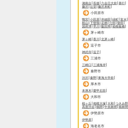
湘南台
長後
六会日大前
善行
藤沢
辻堂
藤沢本町
小田原市
鴨宮
小田原
井細田
緑町
富水
栢山
下曽我
足柄
穴部
螢田
国府津
早川
飯田岡
箱根板橋
茅ヶ崎市
茅ヶ崎
香川
北茅ヶ崎
逗子市
神武寺
逗子
三浦市
三崎口
三浦海岸
秦野市
渋沢
秦野
東海大学前
厚木市
本厚木
愛甲石田
大和市
桜ヶ丘
相模大塚
大和
つきみ野
高座渋谷
鶴間
中央林間
南林間
伊勢原市
伊勢原
海老名市