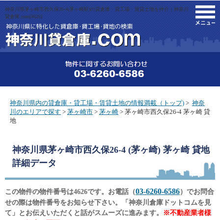
神奈川県茅ヶ崎市西久保26-4(茅ヶ崎駅)の貸倉庫・貸工場・賃貸土地を仲介｜神奈川
M
貸倉庫.com[4626]
神奈川県内の貸倉庫・貸工場・賃貸土地の情報満載（トップ)
>
神奈
川のエリアで探す
>
茅ヶ崎市
>
茅ヶ崎
> 茅ヶ崎市西久保26-4 茅ヶ崎 貸
地
神奈川県茅ヶ崎市西久保26-4 (茅ヶ崎) 茅ヶ崎 貸地
詳細データ
03-6260-6586
この物件の物件番号は4626です。お電話（
）でお問合
せの際は物件番号をお知らせ下さい。「神奈川倉庫ドットコムを見
て」とお伝えいただくと話がスムーズに進みます。
※不動産業者様