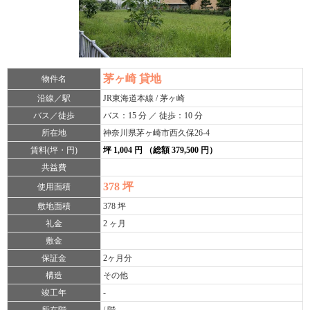
茅ヶ崎 貸地
物件名
沿線／駅
JR東海道本線 / 茅ヶ崎
バス／徒歩
バス：15 分 ／ 徒歩：10 分
所在地
神奈川県茅ヶ崎市西久保26-4
賃料(坪・円)
坪 1,004 円 （総額 379,500 円）
共益費
378 坪
使用面積
敷地面積
378 坪
礼金
2 ヶ月
敷金
保証金
2ヶ月分
構造
その他
竣工年
-
所在階
/ 階