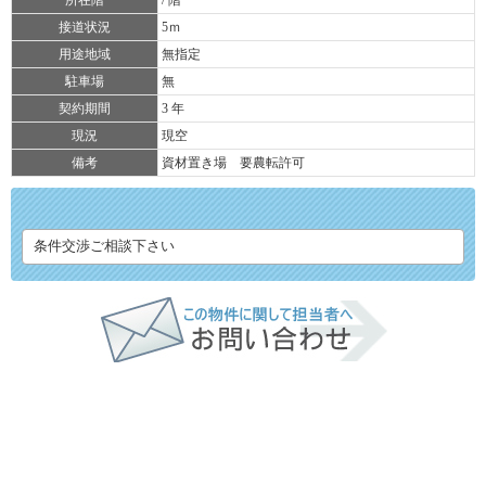
接道状況
5ｍ
用途地域
無指定
駐車場
無
契約期間
3 年
現況
現空
備考
資材置き場 要農転許可
条件交渉ご相談下さい