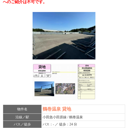
へのご紹介は不可です。
鶴巻温泉 貸地
物件名
沿線／駅
小田急小田原線 / 鶴巻温泉
バス／徒歩
バス：- ／ 徒歩：24 分