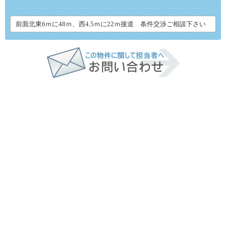
前面北東6ｍに48ｍ、西4.5ｍに22ｍ接道 条件交渉ご相談下さい