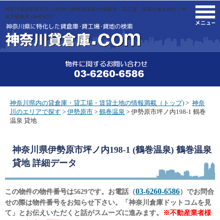
神奈川県伊勢原市坪ノ内198-1(鶴巻温泉駅)の貸倉庫・貸工場・賃貸土地を仲介｜神
M
奈川貸倉庫.com[5629]
神奈川県内の貸倉庫・貸工場・賃貸土地の情報満載（トップ)
>
神奈
川のエリアで探す
>
伊勢原市
>
鶴巻温泉
> 伊勢原市坪ノ内198-1 鶴巻
温泉 貸地
神奈川県伊勢原市坪ノ内198-1 (鶴巻温泉) 鶴巻温泉
貸地
詳細データ
03-6260-6586
この物件の物件番号は5629です。お電話（
）でお問合
せの際は物件番号をお知らせ下さい。「神奈川倉庫ドットコムを見
て」とお伝えいただくと話がスムーズに進みます。
※不動産業者様