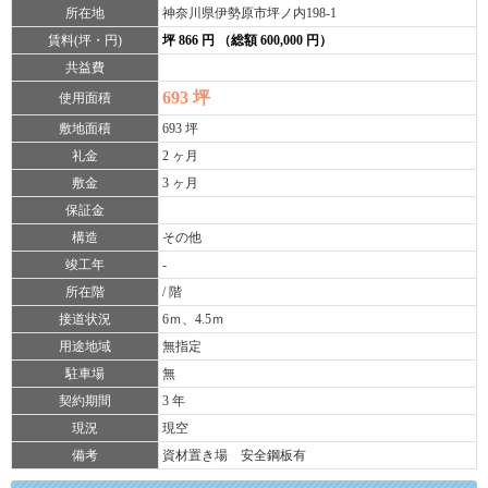
所在地
神奈川県伊勢原市坪ノ内198-1
賃料(坪・円)
坪 866 円 （総額 600,000 円）
共益費
693 坪
使用面積
敷地面積
693 坪
礼金
2 ヶ月
敷金
3 ヶ月
保証金
構造
その他
竣工年
-
所在階
/ 階
接道状況
6ｍ、4.5ｍ
用途地域
無指定
駐車場
無
契約期間
3 年
現況
現空
備考
資材置き場 安全鋼板有