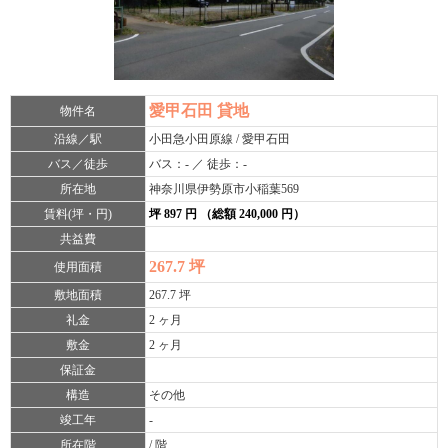
愛甲石田 貸地
物件名
沿線／駅
小田急小田原線 / 愛甲石田
バス／徒歩
バス：- ／ 徒歩：-
所在地
神奈川県伊勢原市小稲葉569
賃料(坪・円)
坪 897 円 （総額 240,000 円）
共益費
267.7 坪
使用面積
敷地面積
267.7 坪
礼金
2 ヶ月
敷金
2 ヶ月
保証金
構造
その他
竣工年
-
所在階
/ 階