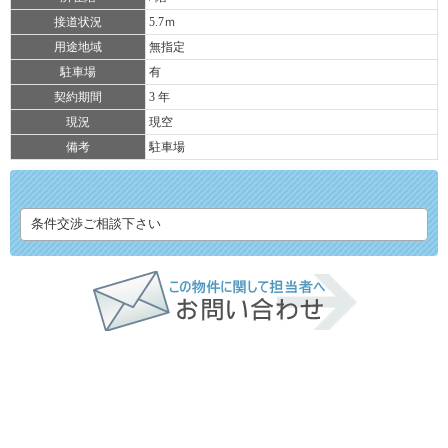
接道状況
5.7ｍ
用途地域
無指定
駐車場
有
契約期間
3 年
現況
現空
備考
駐車場
条件交渉ご相談下さい