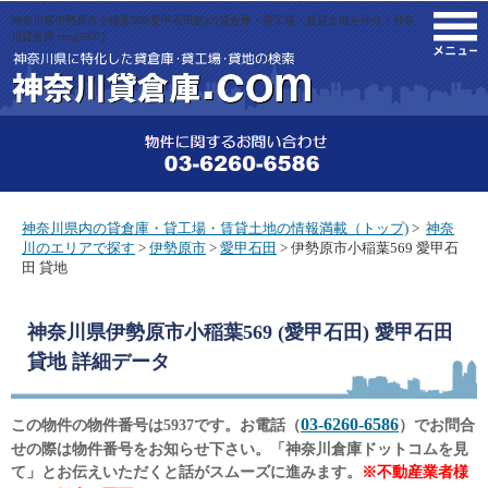
神奈川県伊勢原市小稲葉569(愛甲石田駅)の貸倉庫・貸工場・賃貸土地を仲介｜神奈
M
川貸倉庫.com[5937]
神奈川県内の貸倉庫・貸工場・賃貸土地の情報満載（トップ)
>
神奈
川のエリアで探す
>
伊勢原市
>
愛甲石田
> 伊勢原市小稲葉569 愛甲石
田 貸地
神奈川県伊勢原市小稲葉569 (愛甲石田) 愛甲石田
貸地
詳細データ
03-6260-6586
この物件の物件番号は5937です。お電話（
）でお問合
せの際は物件番号をお知らせ下さい。「神奈川倉庫ドットコムを見
て」とお伝えいただくと話がスムーズに進みます。
※不動産業者様