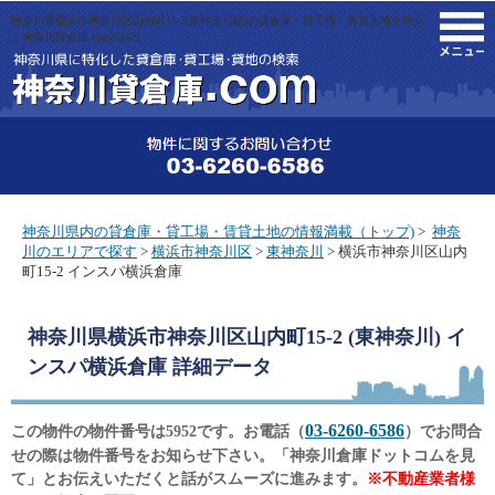
神奈川県横浜市神奈川区山内町15-2(東神奈川駅)の貸倉庫・貸工場・賃貸土地を仲介
M
｜神奈川貸倉庫.com[5952]
神奈川県内の貸倉庫・貸工場・賃貸土地の情報満載（トップ)
>
神奈
川のエリアで探す
>
横浜市神奈川区
>
東神奈川
> 横浜市神奈川区山内
町15-2 インスパ横浜倉庫
神奈川県横浜市神奈川区山内町15-2 (東神奈川) イ
ンスパ横浜倉庫
詳細データ
03-6260-6586
この物件の物件番号は5952です。お電話（
）でお問合
せの際は物件番号をお知らせ下さい。「神奈川倉庫ドットコムを見
て」とお伝えいただくと話がスムーズに進みます。
※不動産業者様