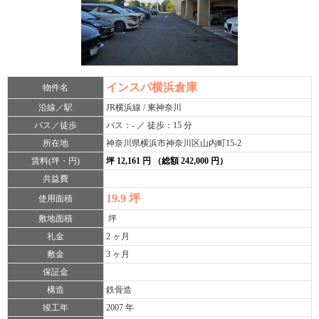
インスパ横浜倉庫
物件名
沿線／駅
JR横浜線 / 東神奈川
バス／徒歩
バス：- ／ 徒歩：15 分
所在地
神奈川県横浜市神奈川区山内町15-2
賃料(坪・円)
坪 12,161 円 （総額 242,000 円）
共益費
19.9 坪
使用面積
敷地面積
坪
礼金
2 ヶ月
敷金
3 ヶ月
保証金
構造
鉄骨造
竣工年
2007 年