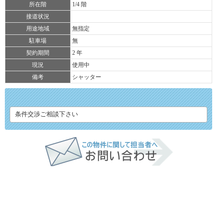
所在階
1/4 階
接道状況
用途地域
無指定
駐車場
無
契約期間
2 年
現況
使用中
備考
シャッター
条件交渉ご相談下さい