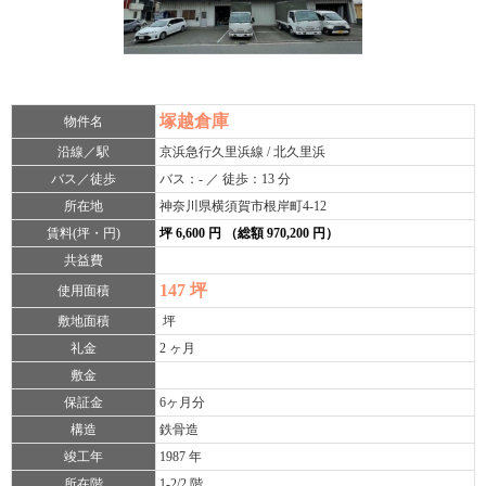
塚越倉庫
物件名
沿線／駅
京浜急行久里浜線 / 北久里浜
バス／徒歩
バス：- ／ 徒歩：13 分
所在地
神奈川県横須賀市根岸町4-12
賃料(坪・円)
坪 6,600 円 （総額 970,200 円）
共益費
147 坪
使用面積
敷地面積
坪
礼金
2 ヶ月
敷金
保証金
6ヶ月分
構造
鉄骨造
竣工年
1987 年
所在階
1-2/2 階