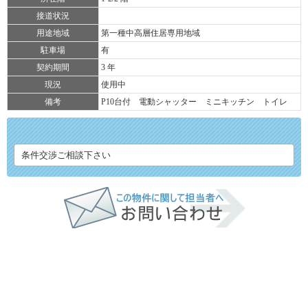
接道状況
用途地域
第一種中高層住居専用地域
駐車場
有
契約期間
3 年
現況
使用中
備考
P10台付 電動シャッター ミニキッチン トイレ
条件交渉ご相談下さい