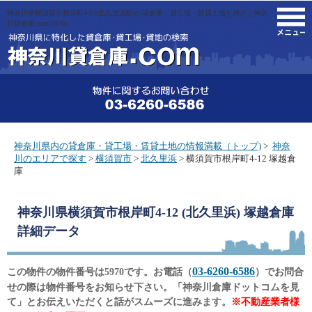
神奈川県横須賀市根岸町4-12(北久里浜駅)の貸倉庫・貸工場・賃貸土地を仲介｜神奈
M
川貸倉庫.com[5970]
神奈川県内の貸倉庫・貸工場・賃貸土地の情報満載（トップ)
>
神奈
川のエリアで探す
>
横須賀市
>
北久里浜
> 横須賀市根岸町4-12 塚越倉
庫
神奈川県横須賀市根岸町4-12 (北久里浜) 塚越倉庫
詳細データ
03-6260-6586
この物件の物件番号は5970です。お電話（
）でお問合
せの際は物件番号をお知らせ下さい。「神奈川倉庫ドットコムを見
て」とお伝えいただくと話がスムーズに進みます。
※不動産業者様