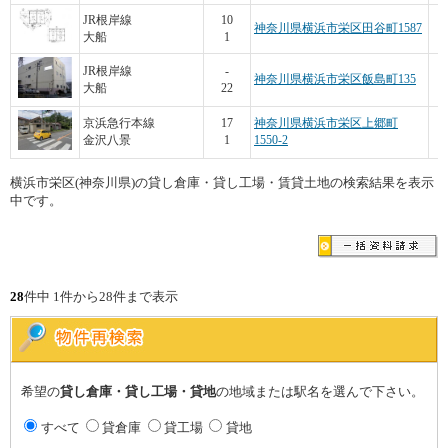
JR根岸線
10
神奈川県横浜市栄区田谷町1587
大船
1
JR根岸線
-
神奈川県横浜市栄区飯島町135
大船
22
京浜急行本線
17
神奈川県横浜市栄区上郷町
金沢八景
1
1550-2
横浜市栄区(神奈川県)の貸し倉庫・貸し工場・賃貸土地の検索結果を表示
中です。
28
件中 1件から28件まで表示
希望の
貸し倉庫・貸し工場・貸地
の地域または駅名を選んで下さい。
すべて
貸倉庫
貸工場
貸地