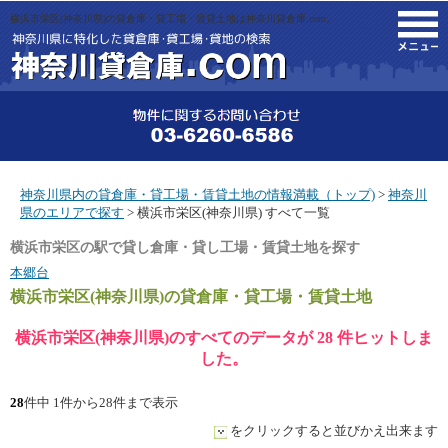
横浜市栄区(神奈川県)の貸倉庫・貸工場・賃貸土地は神奈川貸倉庫.com。
M
神奈川県内の貸倉庫・貸工場・賃貸土地の情報満載（トップ)
>
神奈川
県のエリアで探す
> 横浜市栄区(神奈川県) すべて一覧
横浜市栄区の駅で貸し倉庫・貸し工場・賃貸土地を探す
本郷台
横浜市栄区(神奈川県)
の貸倉庫・貸工場・賃貸土地
横浜市栄区(神奈川県)のすべてのデータが 28 件ヒットしま
した。
28
件中 1件から28件まで表示
をクリックすると並びかえ出来ます