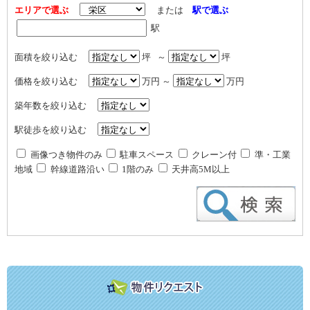
エリアで選ぶ
または
駅で選ぶ
駅
面積を絞り込む
坪 ～
坪
価格を絞り込む
万円 ～
万円
築年数を絞り込む
駅徒歩を絞り込む
画像つき物件のみ
駐車スペース
クレーン付
準・工業
地域
幹線道路沿い
1階のみ
天井高5M以上