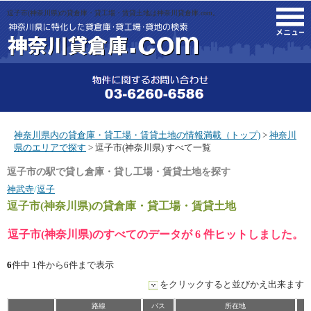
逗子市(神奈川県)の貸倉庫・貸工場・賃貸土地は神奈川貸倉庫.com。
M
神奈川県内の貸倉庫・貸工場・賃貸土地の情報満載（トップ)
>
神奈川
県のエリアで探す
> 逗子市(神奈川県) すべて一覧
逗子市の駅で貸し倉庫・貸し工場・賃貸土地を探す
神武寺
/
逗子
逗子市(神奈川県)
の貸倉庫・貸工場・賃貸土地
逗子市(神奈川県)のすべてのデータが 6 件ヒットしました。
6
件中 1件から6件まで表示
をクリックすると並びかえ出来ます
路線
バス
所在地