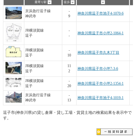
最寄り駅
徒歩
京浜急行逗子線
-
神奈川県逗子市池子4-1070-6
神武寺
9
JR横須賀線
-
神奈川県逗子市小坪2-1064-1
逗子
-
JR横須賀線
-
神奈川県逗子市久木3丁目
逗子
10
JR横須賀線
11
神奈川県逗子市小坪7-3-6
逗子
2
5
JR横須賀線
-
神奈川県逗子市小坪2-1354-1
逗子
20
1
京浜急行逗子線
-
神奈川県逗子市池子4-1019-1
神武寺
13
逗子市(神奈川県)の貸し倉庫・貸し工場・賃貸土地の検索結果を表示中で
す。