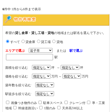
6
件中 1件から6件まで表示
希望の
貸し倉庫・貸し工場・貸地
の地域または駅名を選んで下さい。
すべて
貸倉庫
貸工場
貸地
エリアで選ぶ
または
駅で選ぶ
駅
面積を絞り込む
坪 ～
坪
価格を絞り込む
万円 ～
万円
築年数を絞り込む
駅徒歩を絞り込む
画像つき物件のみ
駐車スペース
クレーン付
準・工業
地域
幹線道路沿い
1階のみ
天井高5M以上