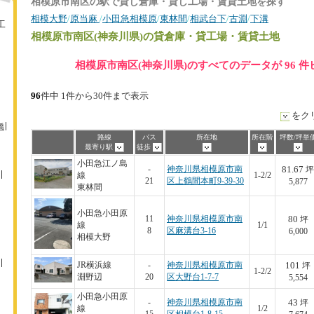
相模原市南区の駅で貸し倉庫・貸し工場・賃貸土地を探す
相模大野
/
原当麻
/
小田急相模原
/
東林間
/
相武台下
/
古淵
/
下溝
工
相模原市南区(神奈川県)
の貸倉庫・貸工場・賃貸土地
相模原市南区(神奈川県)のすべてのデータが 96 
96
件中 1件から30件まで表示
をク
橋
路線
バス
所在地
所在階
坪数/坪単
最寄り駅
徒歩
小田急江ノ島
81.67
-
神奈川県相模原市南
坪
線
1-2/2
21
区上鶴間本町9-39-30
5,877
東林間
小田急小田原
80
11
神奈川県相模原市南
坪
線
1/1
8
区麻溝台3-16
6,000
相模大野
101
JR横浜線
-
神奈川県相模原市南
坪
1-2/2
淵野辺
20
区大野台1-7-7
5,554
小田急小田原
43
-
神奈川県相模原市南
坪
線
1/2