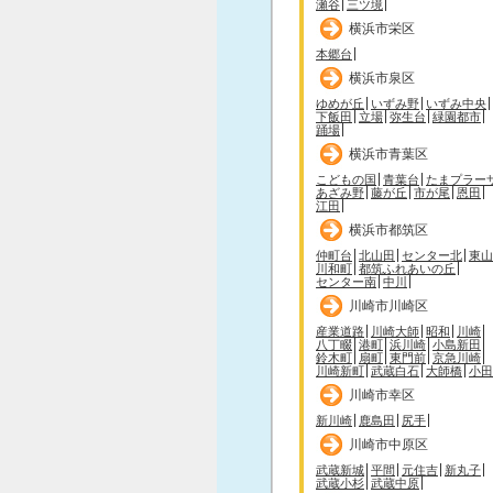
瀬谷
三ツ境
横浜市栄区
本郷台
横浜市泉区
ゆめが丘
いずみ野
いずみ中央
下飯田
立場
弥生台
緑園都市
踊場
横浜市青葉区
こどもの国
青葉台
たまプラー
あざみ野
藤が丘
市が尾
恩田
江田
横浜市都筑区
仲町台
北山田
センター北
東山
川和町
都筑ふれあいの丘
センター南
中川
川崎市川崎区
産業道路
川崎大師
昭和
川崎
八丁畷
港町
浜川崎
小島新田
鈴木町
扇町
東門前
京急川崎
川崎新町
武蔵白石
大師橋
小田
川崎市幸区
新川崎
鹿島田
尻手
川崎市中原区
武蔵新城
平間
元住吉
新丸子
武蔵小杉
武蔵中原