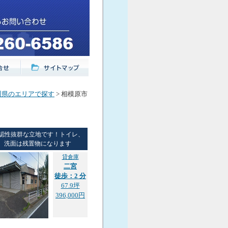
川県のエリアで探す
> 相模原市
認性抜群な立地です！トイレ、
洗面は残置物になります
貸倉庫
二宮
徒歩：2 分
67.9坪
396,000円