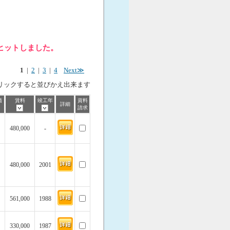
件ヒットしました。
1
|
2
|
3
|
4
Next≫
リックすると並びかえ出来ます
価
賃料
竣工年
資料
詳細
請求
480,000
-
480,000
2001
561,000
1988
330,000
1987