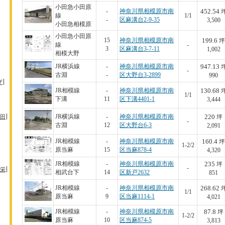
小田急小田原
452.54
-
神奈川県相模原市南
線
1/1
-
区麻溝台2-9-35
3,500
小田急相模原
小田急小田原
199.6
15
神奈川県相模原市南
坪
線
-
3
区麻溝台3-7-11
1,002
相模大野
947.13
JR横浜線
-
神奈川県相模原市南
-
古淵
-
区大野台3-2899
990
ザ
130.68
JR相模線
-
神奈川県相模原市南
1/1
下溝
11
区下溝4401-1
3,444
220
田
JR横浜線
-
神奈川県相模原市南
坪
-
古淵
12
区大野台6-3
2,091
160.4
JR相模線
-
神奈川県相模原市南
坪
1-2/2
原当麻
15
区当麻878-4
4,320
235
JR相模線
-
神奈川県相模原市南
坪
-
栄
相武台下
14
区新戸2632
851
268.62
JR相模線
-
神奈川県相模原市南
1/1
原当麻
9
区当麻1114-1
4,021
87.8
JR相模線
-
神奈川県相模原市南
坪
1-2/2
原当麻
10
区当麻874-5
3,813