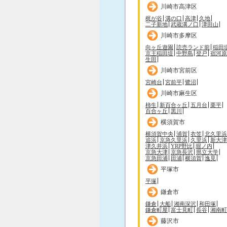
川崎市高津区
梶が谷
溝の口
高津
久地
二子新地
武蔵溝ノ口
津田山
川崎市多摩区
向ヶ丘遊園
読売ランド前
稲田
京王稲田堤
中野島
登戸
宿河原
生田
川崎市宮前区
宮崎台
宮前平
鷺沼
川崎市麻生区
柿生
新百合ヶ丘
五月台
栗平
百合ヶ丘
黒川
横須賀市
横須賀中央
浦賀
衣笠
北久里浜
追浜
京急久里浜
久里浜
新大津
津久井浜
YRP野比
堀ノ内
京急大津
京急長沢
県立大学
京急田浦
田浦
横須賀
逸見
平塚市
平塚
鎌倉市
鎌倉
大船
湘南深沢
和田塚
鎌倉町屋
富士見町
長谷
湘南町
藤沢市