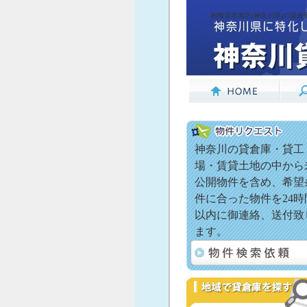
相模原市南区(神奈川県)の貸倉
神奈川の貸倉庫・貸工
場・賃貸土地の中から
公開物件を含め、希望
件に合った物件を24時
以内に御連絡、送付致
ます。