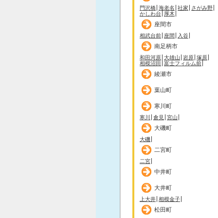
門沢橋
海老名
社家
さがみ野
かしわ台
厚木
座間市
相武台前
座間
入谷
南足柄市
和田河原
大雄山
岩原
塚原
相模沼田
富士フィルム前
綾瀬市
葉山町
寒川町
寒川
倉見
宮山
大磯町
大磯
二宮町
二宮
中井町
大井町
上大井
相模金子
松田町