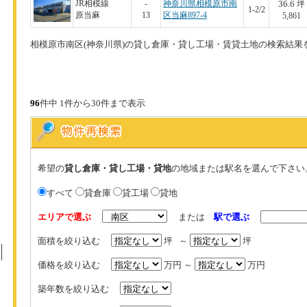
36.6
JR相模線
-
神奈川県相模原市南
坪
1-2/2
原当麻
13
区当麻897-4
5,861
相模原市南区(神奈川県)の貸し倉庫・貸し工場・賃貸土地の検索結果
96
件中 1件から30件まで表示
希望の
貸し倉庫・貸し工場・貸地
の地域または駅名を選んで下さい
すべて
貸倉庫
貸工場
貸地
エリアで選ぶ
または
駅で選ぶ
面積を絞り込む
坪 ～
坪
価格を絞り込む
万円 ～
万円
築年数を絞り込む