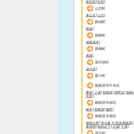
新松田
松田
山北町
東山北
山北
開成町
開成
箱根町
箱根湯本
真鶴町
真鶴
湯河原町
湯河原
愛川町
相模原市中央区
番田
上溝
相模原
淵野辺
南橋
矢部
相模原市緑区
橋本
相模湖
藤野
相模原市南区
相模大野
原当麻
小田急相模原
東林間
相武台下
古淵
下溝
清川村