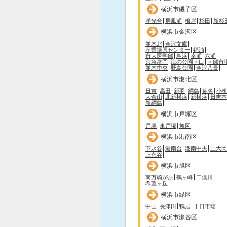
横浜市磯子区
洋光台
屏風浦
根岸
杉田
新杉
横浜市金沢区
並木北
金沢文庫
産業振興センター
福浦
市大医学部
鳥浜
幸浦
六浦
京急富岡
海の公園南口
南部市
並木中央
野島公園
金沢八景
横浜市港北区
日吉
高田
新羽
綱島
菊名
小
大倉山
北新横浜
新横浜
日吉本
新綱島
横浜市戸塚区
戸塚
東戸塚
舞岡
横浜市港南区
下永谷
港南台
港南中央
上大岡
上永谷
横浜市旭区
南万騎が原
鶴ヶ峰
二俣川
希望ヶ丘
横浜市緑区
中山
長津田
鴨居
十日市場
横浜市瀬谷区