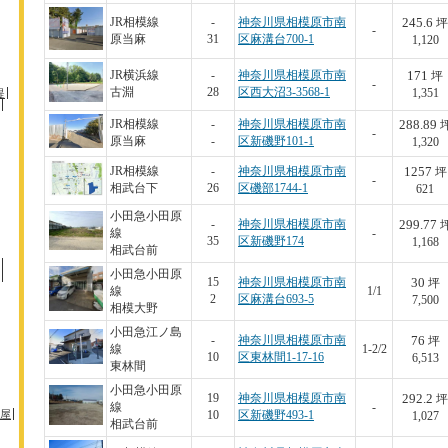
245.6
JR相模線
-
神奈川県相模原市南
坪
-
原当麻
31
区麻溝台700-1
1,120
171
JR横浜線
-
神奈川県相模原市南
坪
-
古淵
28
区西大沼3-3568-1
堤
1,351
288.89
JR相模線
-
神奈川県相模原市南
-
原当麻
-
区新磯野101-1
1,320
1257
JR相模線
-
神奈川県相模原市南
坪
-
相武台下
26
区磯部1744-1
621
小田急小田原
299.77
-
神奈川県相模原市南
線
-
35
区新磯野174
1,168
相武台前
小田急小田原
30
15
神奈川県相模原市南
坪
線
1/1
2
区麻溝台693-5
7,500
相模大野
小田急江ノ島
76
-
神奈川県相模原市南
坪
線
1-2/2
10
区東林間1-17-16
6,513
東林間
小田急小田原
292.2
19
神奈川県相模原市南
坪
線
-
屋
10
区新磯野493-1
1,027
相武台前