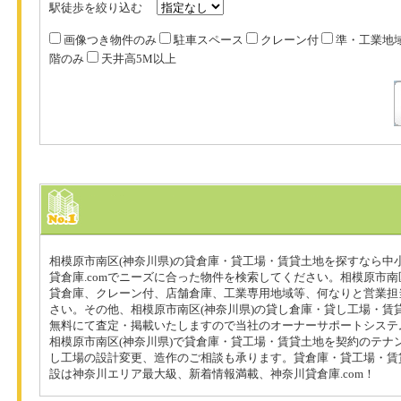
駅徒歩を絞り込む
画像つき物件のみ
駐車スペース
クレーン付
準・工業地
階のみ
天井高5M以上
相模原市南区(神奈川県)の貸倉庫・貸工場・賃貸土地を探すなら中
貸倉庫.comでニーズに合った物件を検索してください。相模原市南
貸倉庫、クレーン付、店舗倉庫、工業専用地域等、何なりと営業担
さい。その他、相模原市南区(神奈川県)の貸し倉庫・貸し工場・賃
無料にて査定・掲載いたしますので当社のオーナーサポートシステ
相模原市南区(神奈川県)で貸倉庫・貸工場・賃貸土地を契約のテナ
し工場の設計変更、造作のご相談も承ります。貸倉庫・貸工場・賃
設は神奈川エリア最大級、新着情報満載、神奈川貸倉庫.com！