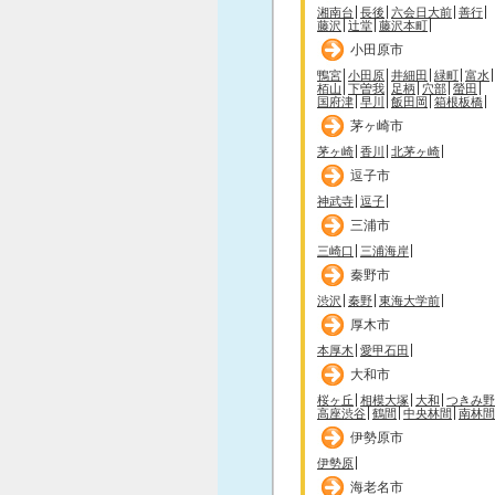
湘南台
長後
六会日大前
善行
藤沢
辻堂
藤沢本町
小田原市
鴨宮
小田原
井細田
緑町
富水
栢山
下曽我
足柄
穴部
螢田
国府津
早川
飯田岡
箱根板橋
茅ヶ崎市
茅ヶ崎
香川
北茅ヶ崎
逗子市
神武寺
逗子
三浦市
三崎口
三浦海岸
秦野市
渋沢
秦野
東海大学前
厚木市
本厚木
愛甲石田
大和市
桜ヶ丘
相模大塚
大和
つきみ野
高座渋谷
鶴間
中央林間
南林間
伊勢原市
伊勢原
海老名市