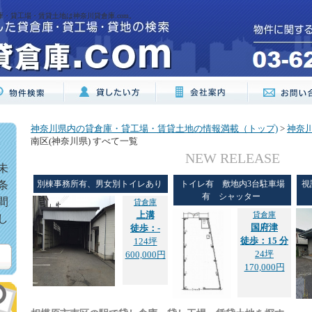
庫・貸工場・賃貸土地は神奈川貸倉庫.com。
神奈川県内の貸倉庫・貸工場・賃貸土地の情報満載（トップ)
>
神奈
南区(神奈川県) すべて一覧
NEW RELEASE
未
条
別棟事務所有、男女別トイレあり
トイレ有 敷地内3台駐車場
視
有 シャッター
間
貸倉庫
上溝
貸倉庫
し
国府津
徒歩：-
徒歩：15 分
124坪
24坪
600,000円
170,000円