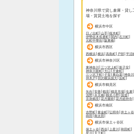
神奈川県で貸し倉庫・貸し
場・賃貸土地を探す
横浜市中区
日ノ出町
山手
桜木町
伊勢佐木長者町
関内
石川町
元町中華街
阪東橋
横浜市西区
西横浜
横浜
高島町
戸部
平沼
横浜市神奈川区
東神奈川
三ツ沢上町
新子安
神奈川新町
大口
片倉町
三ツ沢下町
子安
東白楽
神奈川
仲木戸
羽沢横浜国大
反町
横浜市鶴見区
矢向
安善
鶴見
鶴見市場
生麦
浅野
弁天橋
鶴見小野
国道
京急鶴見
花月園前
花月総持寺
横浜市南区
吉野町
黄金町
弘明寺
井土ヶ谷
蒔田
南太田
横浜市保土ヶ谷区
保土ヶ谷
西谷
上星川
和田町
星川
天王町