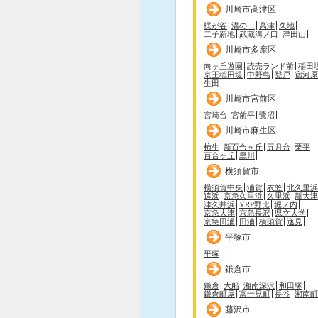
川崎市高津区
梶が谷
溝の口
高津
久地
二子新地
武蔵溝ノ口
津田山
川崎市多摩区
向ヶ丘遊園
読売ランド前
稲田
京王稲田堤
中野島
登戸
宿河原
生田
川崎市宮前区
宮崎台
宮前平
鷺沼
川崎市麻生区
柿生
新百合ヶ丘
五月台
栗平
百合ヶ丘
黒川
横須賀市
横須賀中央
浦賀
衣笠
北久里浜
追浜
京急久里浜
久里浜
新大津
津久井浜
YRP野比
堀ノ内
京急大津
京急長沢
県立大学
京急田浦
田浦
横須賀
逸見
平塚市
平塚
鎌倉市
鎌倉
大船
湘南深沢
和田塚
鎌倉町屋
富士見町
長谷
湘南町
藤沢市