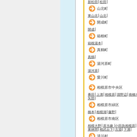
新松田
松田
山北町
東山北
山北
開成町
開成
箱根町
箱根湯本
真鶴町
真鶴
湯河原町
湯河原
愛川町
相模原市中央区
番田
上溝
相模原
淵野辺
南橋
矢部
相模原市緑区
橋本
相模湖
藤野
相模原市南区
相模大野
原当麻
小田急相模原
東林間
相武台下
古淵
下溝
清川村