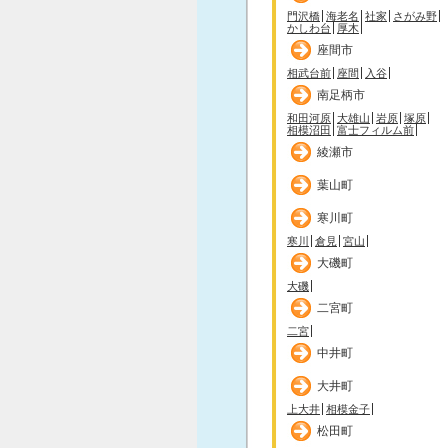
門沢橋
海老名
社家
さがみ野
かしわ台
厚木
座間市
相武台前
座間
入谷
南足柄市
和田河原
大雄山
岩原
塚原
相模沼田
富士フィルム前
綾瀬市
葉山町
寒川町
寒川
倉見
宮山
大磯町
大磯
二宮町
二宮
中井町
大井町
上大井
相模金子
松田町