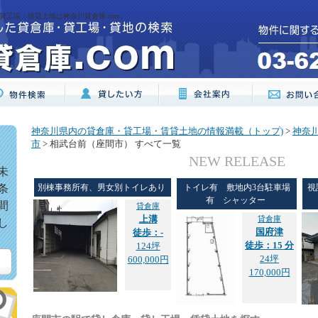
貸工場・賃貸土地は神奈川貸倉庫.com。
神奈川県内の貸倉庫・貸工場・賃貸土地の情報満載（トップ)
>
神奈
市
> 相武台前（座間市） すべて一覧
NEW RELEASE
未
条
別棟事務所有、男女別トイレあり
トイレ有 敷地内3台駐車場
視
有 シャッター
間
貸倉庫
上溝
貸倉庫
し
国府津
徒歩：-
徒歩：15 分
124坪
24坪
600,000円
170,000円