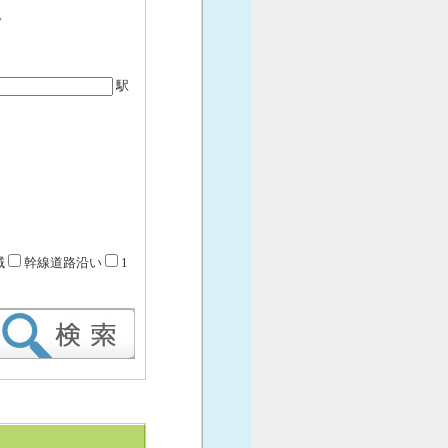
。
駅
域
幹線道路沿い
1