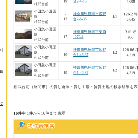
19
台2-4-15
4,008
相武台前
小田急小田原
126.2
-
神奈川県座間市広野
坪
線
1/1
15
台2-6-35
3,645
相武台前
小田急小田原
310
-
神奈川県座間市栗原
坪
線
-
17
1272-1
968
相武台前
小田急小田原
128.86
-
神奈川県座間市広野
ザ
線
1/2
19
台1-46-37
4,319
相武台前
小田急小田原
128.86
-
神奈川県座間市広野
線
1/2
田
19
台1-46-37
4,319
相武台前
相武台前（座間市）の貸し倉庫・貸し工場・賃貸土地の検索結果を表
栄
16
件中 1件から16件まで表示