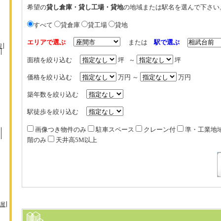
希望の
貸し倉庫・貸し工場・貸地
の地域または駅名を選んで下さい
すべて
貸倉庫
貸工場
貸地
エリアで選ぶ
または
駅で選ぶ
堤
面積を絞り込む
坪 ～
坪
価格を絞り込む
万円 ～
万円
築年数を絞り込む
駅徒歩を絞り込む
画像つき物件のみ
駐車スペース
クレーン付
準・工業地
階のみ
天井高5M以上
屋