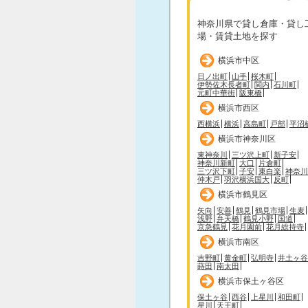
神奈川県で貸し倉庫・貸し
場・賃貸土地を探す
横浜市中区
日ノ出町
山手
桜木町
伊勢佐木長者町
関内
石川町
元町中華街
阪東橋
横浜市西区
西横浜
横浜
高島町
戸部
平沼
横浜市神奈川区
東神奈川
三ツ沢上町
新子安
神奈川新町
大口
片倉町
三ツ沢下町
子安
東白楽
神奈川
仲木戸
羽沢横浜国大
反町
横浜市鶴見区
矢向
安善
鶴見
鶴見市場
生麦
浅野
弁天橋
鶴見小野
国道
京急鶴見
花月園前
花月総持寺
横浜市南区
吉野町
黄金町
弘明寺
井土ヶ谷
蒔田
南太田
横浜市保土ヶ谷区
保土ヶ谷
西谷
上星川
和田町
星川
天王町