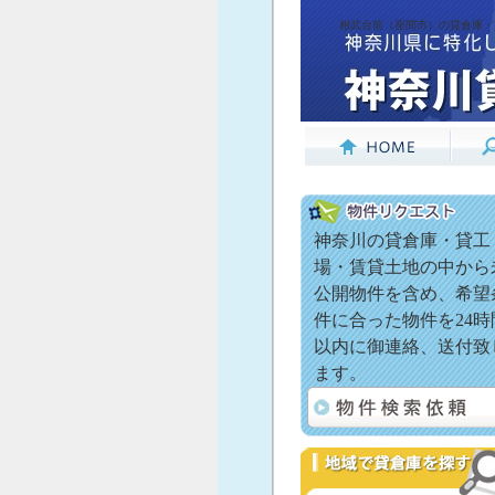
相武台前（座間市）の貸倉庫・
神奈川の貸倉庫・貸工
場・賃貸土地の中から
公開物件を含め、希望
件に合った物件を24時
以内に御連絡、送付致
ます。