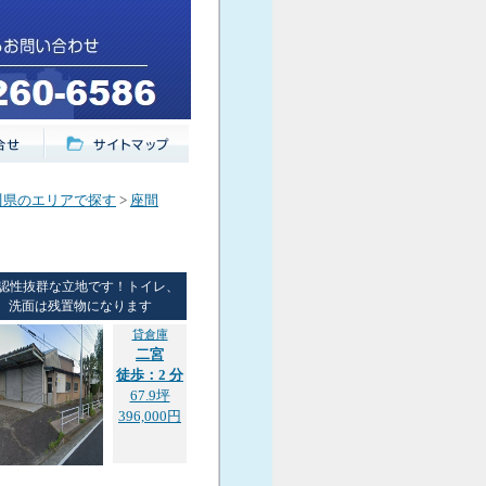
川県のエリアで探す
>
座間
認性抜群な立地です！トイレ、
洗面は残置物になります
貸倉庫
二宮
徒歩：2 分
67.9坪
396,000円