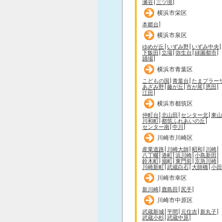
瀬谷
三ツ境
横浜市栄区
本郷台
横浜市泉区
ゆめが丘
いずみ野
いずみ中央
下飯田
立場
弥生台
緑園都市
踊場
横浜市青葉区
こどもの国
青葉台
たまプラー
あざみ野
藤が丘
市が尾
恩田
江田
横浜市都筑区
仲町台
北山田
センター北
東山
川和町
都筑ふれあいの丘
センター南
中川
川崎市川崎区
産業道路
川崎大師
昭和
川崎
八丁畷
港町
浜川崎
小島新田
鈴木町
扇町
東門前
京急川崎
川崎新町
武蔵白石
大師橋
小田
川崎市幸区
新川崎
鹿島田
尻手
川崎市中原区
武蔵新城
平間
元住吉
新丸子
武蔵小杉
武蔵中原