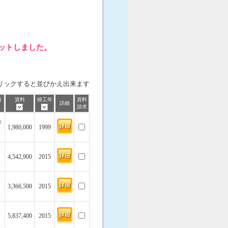
ヒットしました。
リックすると並びかえ出来ます
価
賃料
竣工年
資料
詳細
請求
坪
1,980,000
1999
4,542,900
2015
3,366,500
2015
5,837,400
2015