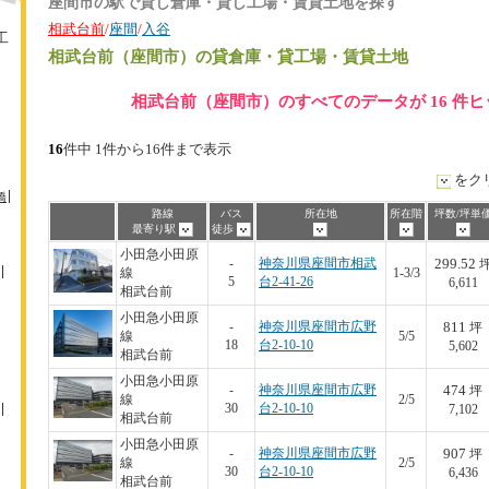
座間市の駅で貸し倉庫・貸し工場・賃貸土地を探す
相武台前
/
座間
/
入谷
工
相武台前（座間市）
の貸倉庫・貸工場・賃貸土地
相武台前（座間市）のすべてのデータが 16 件
16
件中 1件から16件まで表示
をク
橋
路線
バス
所在地
所在階
坪数/坪単
最寄り駅
徒歩
小田急小田原
299.52
-
神奈川県座間市相武
線
1-3/3
5
台2-41-26
6,611
相武台前
小田急小田原
811
-
神奈川県座間市広野
坪
線
5/5
18
台2-10-10
5,602
相武台前
小田急小田原
474
-
神奈川県座間市広野
坪
線
2/5
30
台2-10-10
7,102
相武台前
小田急小田原
907
-
神奈川県座間市広野
坪
線
2/5
30
台2-10-10
6,436
相武台前