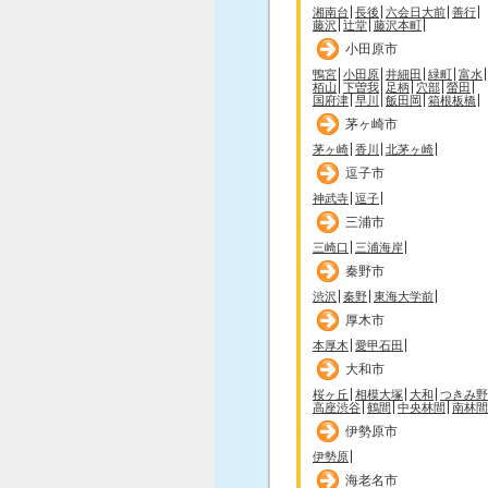
湘南台
長後
六会日大前
善行
藤沢
辻堂
藤沢本町
小田原市
鴨宮
小田原
井細田
緑町
富水
栢山
下曽我
足柄
穴部
螢田
国府津
早川
飯田岡
箱根板橋
茅ヶ崎市
茅ヶ崎
香川
北茅ヶ崎
逗子市
神武寺
逗子
三浦市
三崎口
三浦海岸
秦野市
渋沢
秦野
東海大学前
厚木市
本厚木
愛甲石田
大和市
桜ヶ丘
相模大塚
大和
つきみ野
高座渋谷
鶴間
中央林間
南林間
伊勢原市
伊勢原
海老名市