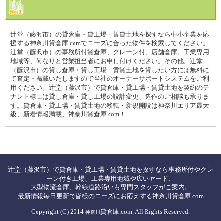
辻堂（藤沢市）の貸倉庫・貸工場・賃貸土地を探すなら中小企業を応
援する神奈川貸倉庫.comでニーズに合った物件を検索してください。
辻堂（藤沢市）の事務所付貸倉庫、クレーン付、店舗倉庫、工業専用
地域等、何なりと営業担当者にお申し付けください。その他、辻堂
（藤沢市）の貸し倉庫・貸し工場・賃貸土地を貸したい方には無料に
て査定・掲載いたしますので当社のオーナーサポートシステムをご利
用ください。辻堂（藤沢市）で貸倉庫・貸工場・賃貸土地を契約のテ
ナント様には貸し倉庫・貸し工場の設計変更、造作のご相談も承りま
す。貸倉庫・貸工場・賃貸土地の移転・新規開設は神奈川エリア最大
級、新着情報満載、神奈川貸倉庫.com！
辻堂（藤沢市）で貸倉庫・貸工場・賃貸土地を探すなら事務所付やクレ
ーン付き工場、工業専用地域や広いヤード、
大型物流倉庫、幹線道路沿いも専門スタッフがご案内。
最新情報毎日更新で皆様のニーズにお応えする神奈川貸倉庫.com
Copyright (C) 2014
貸倉庫.com. All Rights Reserved.
神奈川