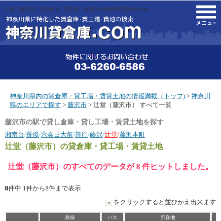
辻堂（藤沢市）の貸倉庫・貸工場・賃貸土地は神奈川貸倉庫.com。
M
神奈川県内の貸倉庫・貸工場・賃貸土地の情報満載（トップ)
>
神奈川
県のエリアで探す
>
藤沢市
> 辻堂（藤沢市） すべて一覧
藤沢市の駅で貸し倉庫・貸し工場・賃貸土地を探す
湘南台
/
長後
/
六会日大前
/
善行
/
藤沢
/
辻堂
/
藤沢本町
辻堂（藤沢市）
の貸倉庫・貸工場・賃貸土地
辻堂（藤沢市）のすべてのデータが 8 件ヒットしました。
8
件中 1件から8件まで表示
をクリックすると並びかえ出来ます
路線
バス
所在地