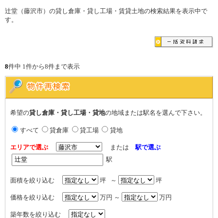
辻堂（藤沢市）の貸し倉庫・貸し工場・賃貸土地の検索結果を表示中で
す。
8
件中 1件から8件まで表示
希望の
貸し倉庫・貸し工場・貸地
の地域または駅名を選んで下さい。
すべて
貸倉庫
貸工場
貸地
エリアで選ぶ
または
駅で選ぶ
駅
面積を絞り込む
坪 ～
坪
価格を絞り込む
万円 ～
万円
築年数を絞り込む