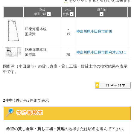
をクリックすると並びかえ出来ます
路線
バス
所在地
最寄り駅
徒歩
JR東海道本線
-
神奈川県小田原市前川
国府津
15
JR東海道本線
-
神奈川県小田原市国府津2893-1
国府津
20
国府津（小田原市）の貸し倉庫・貸し工場・賃貸土地の検索結果を表示
中です。
2
件中 1件から2件まで表示
希望の
貸し倉庫・貸し工場・貸地
の地域または駅名を選んで下さい。