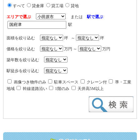
すべて
貸倉庫
貸工場
貸地
エリアで選ぶ
または
駅で選ぶ
駅
面積を絞り込む
坪 ～
坪
価格を絞り込む
万円 ～
万円
築年数を絞り込む
駅徒歩を絞り込む
画像つき物件のみ
駐車スペース
クレーン付
準・工業
地域
幹線道路沿い
1階のみ
天井高5M以上