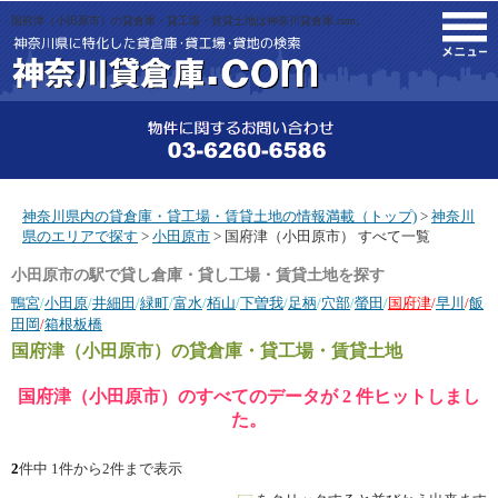
国府津（小田原市）の貸倉庫・貸工場・賃貸土地は神奈川貸倉庫.com。
M
神奈川県内の貸倉庫・貸工場・賃貸土地の情報満載（トップ)
>
神奈川
県のエリアで探す
>
小田原市
> 国府津（小田原市） すべて一覧
小田原市の駅で貸し倉庫・貸し工場・賃貸土地を探す
鴨宮
/
小田原
/
井細田
/
緑町
/
富水
/
栢山
/
下曽我
/
足柄
/
穴部
/
螢田
/
国府津
/
早川
/
飯
田岡
/
箱根板橋
国府津（小田原市）
の貸倉庫・貸工場・賃貸土地
国府津（小田原市）のすべてのデータが 2 件ヒットしまし
た。
2
件中 1件から2件まで表示