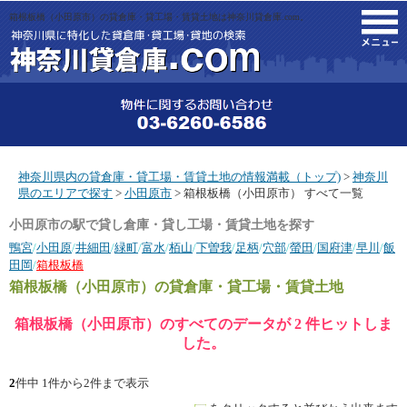
箱根板橋（小田原市）の貸倉庫・貸工場・賃貸土地は神奈川貸倉庫.com。
M
神奈川県内の貸倉庫・貸工場・賃貸土地の情報満載（トップ)
>
神奈川
県のエリアで探す
>
小田原市
> 箱根板橋（小田原市） すべて一覧
小田原市の駅で貸し倉庫・貸し工場・賃貸土地を探す
鴨宮
/
小田原
/
井細田
/
緑町
/
富水
/
栢山
/
下曽我
/
足柄
/
穴部
/
螢田
/
国府津
/
早川
/
飯
田岡
/
箱根板橋
箱根板橋（小田原市）
の貸倉庫・貸工場・賃貸土地
箱根板橋（小田原市）のすべてのデータが 2 件ヒットしま
した。
2
件中 1件から2件まで表示