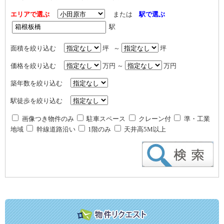
エリアで選ぶ
または
駅で選ぶ
駅
面積を絞り込む
坪 ～
坪
価格を絞り込む
万円 ～
万円
築年数を絞り込む
駅徒歩を絞り込む
画像つき物件のみ
駐車スペース
クレーン付
準・工業
地域
幹線道路沿い
1階のみ
天井高5M以上