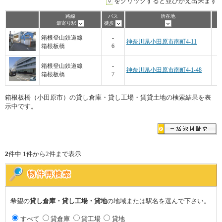
をクリックすると並びかえ出来ます
路線
バス
所在地
最寄り駅
徒歩
箱根登山鉄道線
-
神奈川県小田原市南町4-11
箱根板橋
6
箱根登山鉄道線
-
神奈川県小田原市南町4-1-48
箱根板橋
7
箱根板橋（小田原市）の貸し倉庫・貸し工場・賃貸土地の検索結果を表
示中です。
2
件中 1件から2件まで表示
希望の
貸し倉庫・貸し工場・貸地
の地域または駅名を選んで下さい。
すべて
貸倉庫
貸工場
貸地