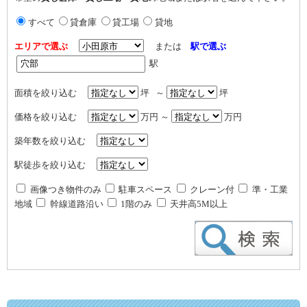
すべて
貸倉庫
貸工場
貸地
エリアで選ぶ
または
駅で選ぶ
駅
面積を絞り込む
坪 ～
坪
価格を絞り込む
万円 ～
万円
築年数を絞り込む
駅徒歩を絞り込む
画像つき物件のみ
駐車スペース
クレーン付
準・工業
地域
幹線道路沿い
1階のみ
天井高5M以上