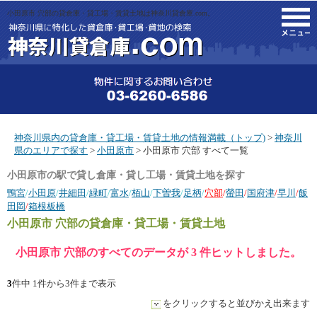
小田原市 穴部の貸倉庫・貸工場・賃貸土地は神奈川貸倉庫.com。
M
神奈川県内の貸倉庫・貸工場・賃貸土地の情報満載（トップ)
>
神奈川
県のエリアで探す
>
小田原市
> 小田原市 穴部 すべて一覧
小田原市の駅で貸し倉庫・貸し工場・賃貸土地を探す
鴨宮
/
小田原
/
井細田
/
緑町
/
富水
/
栢山
/
下曽我
/
足柄
/
穴部
/
螢田
/
国府津
/
早川
/
飯
田岡
/
箱根板橋
小田原市 穴部
の貸倉庫・貸工場・賃貸土地
小田原市 穴部のすべてのデータが 3 件ヒットしました。
3
件中 1件から3件まで表示
をクリックすると並びかえ出来ます