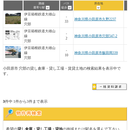
路線
バス
所在地
最寄り駅
徒歩
伊豆箱根鉄道大雄山
-
線
神奈川県小田原市久野2237
33
穴部
伊豆箱根鉄道大雄山
1
-
線
神奈川県小田原市穴部547-2
2
穴部
伊豆箱根鉄道大雄山
-
線
神奈川県小田原市飯田岡339
10
穴部
小田原市 穴部の貸し倉庫・貸し工場・賃貸土地の検索結果を表示中で
す。
3
件中 1件から3件まで表示
希望の
貸し倉庫・貸し工場・貸地
の地域または駅名を選んで下さい。