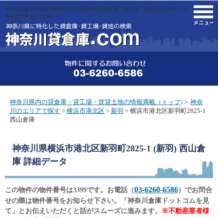
神奈川県横浜市港北区新羽町2825-1(新羽駅)の貸倉庫・貸工場・賃貸土地を仲介｜神
M
奈川貸倉庫.com[3399]
神奈川県内の貸倉庫・貸工場・賃貸土地の情報満載（トップ)
>
神奈
川のエリアで探す
>
横浜市港北区
>
新羽
> 横浜市港北区新羽町2825-1
西山倉庫
神奈川県横浜市港北区新羽町2825-1 (新羽) 西山倉
庫
詳細データ
03-6260-6586
この物件の物件番号は3399です。お電話（
）でお問合
せの際は物件番号をお知らせ下さい。「神奈川倉庫ドットコムを見
て」とお伝えいただくと話がスムーズに進みます。
※不動産業者様