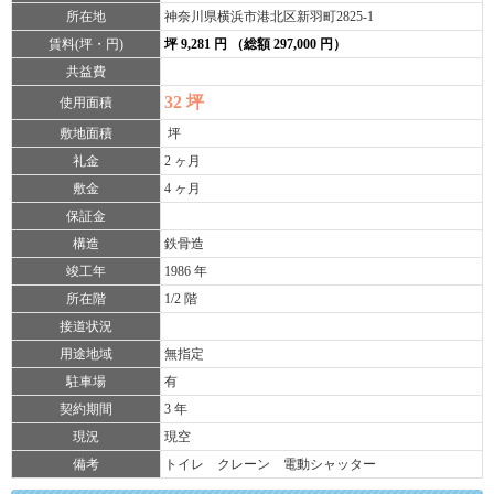
所在地
神奈川県横浜市港北区新羽町2825-1
賃料(坪・円)
坪 9,281 円 （総額 297,000 円）
共益費
32 坪
使用面積
敷地面積
坪
礼金
2 ヶ月
敷金
4 ヶ月
保証金
構造
鉄骨造
竣工年
1986 年
所在階
1/2 階
接道状況
用途地域
無指定
駐車場
有
契約期間
3 年
現況
現空
備考
トイレ クレーン 電動シャッター