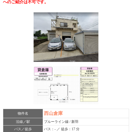
へのご紹介は不可です。
西山倉庫
物件名
沿線／駅
ブルーライン線 / 新羽
バス／徒歩
バス：- ／ 徒歩：17 分