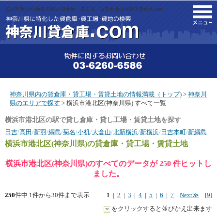
横浜市港北区(神奈川県)の貸倉庫・貸工場・賃貸土地は神奈川貸倉庫.com。
M
神奈川県内の貸倉庫・貸工場・賃貸土地の情報満載（トップ)
>
神奈川
県のエリアで探す
> 横浜市港北区(神奈川県) すべて一覧
横浜市港北区の駅で貸し倉庫・貸し工場・賃貸土地を探す
日吉
/
高田
/
新羽
/
綱島
/
菊名
/
小机
/
大倉山
/
北新横浜
/
新横浜
/
日吉本町
/
新綱島
横浜市港北区(神奈川県)
の貸倉庫・貸工場・賃貸土地
横浜市港北区(神奈川県)のすべてのデータが 250 件ヒットし
ました。
250
件中 1件から30件まで表示
1
|
2
|
3
|
4
|
5
|
6
|
7
Next≫
[9]
をクリックすると並びかえ出来ます