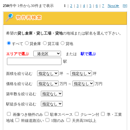
250
件中 1件から30件まで表示
1
|
2
|
3
|
4
|
5
|
6
|
7
Next≫
[9]
希望の
貸し倉庫・貸し工場・貸地
の地域または駅名を選んで下さい。
すべて
貸倉庫
貸工場
貸地
エリアで選ぶ
または
駅で選ぶ
駅
面積を絞り込む
坪 ～
坪
価格を絞り込む
万円 ～
万円
築年数を絞り込む
駅徒歩を絞り込む
画像つき物件のみ
駐車スペース
クレーン付
準・工業
地域
幹線道路沿い
1階のみ
天井高5M以上