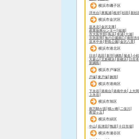
横浜市磯子区
洋光台
屏風浦
根岸
杉田
新杉
横浜市金沢区
並木北
金沢文庫
産業振興センター
福浦
市大医学部
鳥浜
幸浦
六浦
京急富岡
海の公園南口
南部市
並木中央
野島公園
金沢八景
横浜市港北区
日吉
高田
新羽
綱島
菊名
小
大倉山
北新横浜
新横浜
日吉本
新綱島
横浜市戸塚区
戸塚
東戸塚
舞岡
横浜市港南区
下永谷
港南台
港南中央
上大岡
上永谷
横浜市旭区
南万騎が原
鶴ヶ峰
二俣川
希望ヶ丘
横浜市緑区
中山
長津田
鴨居
十日市場
横浜市瀬谷区