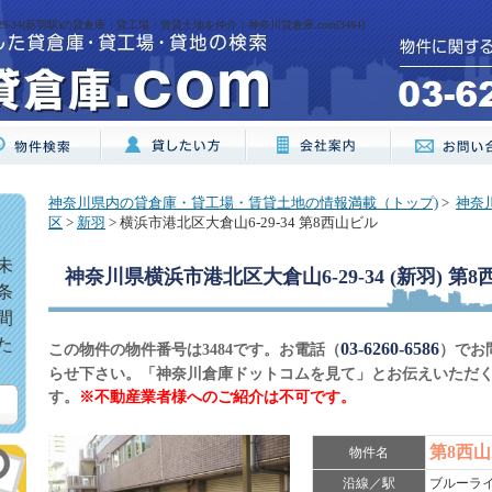
-34(新羽駅)の貸倉庫・貸工場・賃貸土地を仲介｜神奈川貸倉庫.com[3484]
神奈川県内の貸倉庫・貸工場・賃貸土地の情報満載（トップ)
>
神奈
区
>
新羽
> 横浜市港北区大倉山6-29-34 第8西山ビル
未
神奈川県横浜市港北区大倉山6-29-34 (新羽) 第
条
間
た
03-6260-6586
この物件の物件番号は3484です。お電話（
）でお
らせ下さい。「神奈川倉庫ドットコムを見て」とお伝えいただ
す。
※不動産業者様へのご紹介は不可です。
第8西
物件名
沿線／駅
ブルーライ