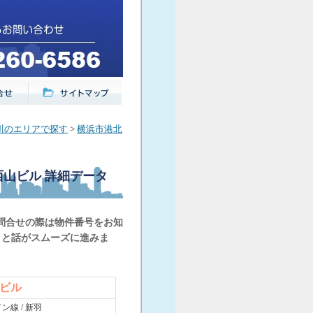
川のエリアで探す
>
横浜市港北
8西山ビル
詳細データ
問合せの際は物件番号をお知
くと話がスムーズに進みま
山ビル
ン線 / 新羽