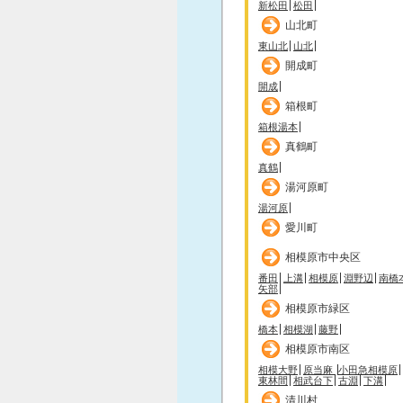
新松田
松田
山北町
東山北
山北
開成町
開成
箱根町
箱根湯本
真鶴町
真鶴
湯河原町
湯河原
愛川町
相模原市中央区
番田
上溝
相模原
淵野辺
南橋
矢部
相模原市緑区
橋本
相模湖
藤野
相模原市南区
相模大野
原当麻
小田急相模原
東林間
相武台下
古淵
下溝
清川村