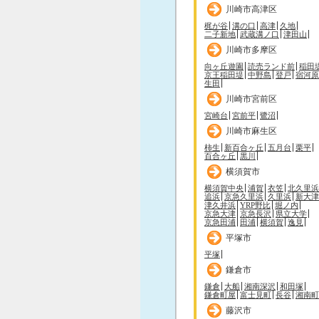
川崎市高津区
梶が谷
溝の口
高津
久地
二子新地
武蔵溝ノ口
津田山
川崎市多摩区
向ヶ丘遊園
読売ランド前
稲田
京王稲田堤
中野島
登戸
宿河原
生田
川崎市宮前区
宮崎台
宮前平
鷺沼
川崎市麻生区
柿生
新百合ヶ丘
五月台
栗平
百合ヶ丘
黒川
横須賀市
横須賀中央
浦賀
衣笠
北久里浜
追浜
京急久里浜
久里浜
新大津
津久井浜
YRP野比
堀ノ内
京急大津
京急長沢
県立大学
京急田浦
田浦
横須賀
逸見
平塚市
平塚
鎌倉市
鎌倉
大船
湘南深沢
和田塚
鎌倉町屋
富士見町
長谷
湘南町
藤沢市