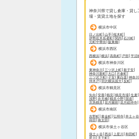
神奈川県で貸し倉庫・貸し
場・賃貸土地を探す
横浜市中区
日ノ出町
山手
桜木町
伊勢佐木長者町
関内
石川町
元町中華街
阪東橋
横浜市西区
西横浜
横浜
高島町
戸部
平沼
横浜市神奈川区
東神奈川
三ツ沢上町
新子安
神奈川新町
大口
片倉町
三ツ沢下町
子安
東白楽
神奈川
仲木戸
羽沢横浜国大
反町
横浜市鶴見区
矢向
安善
鶴見
鶴見市場
生麦
浅野
弁天橋
鶴見小野
国道
京急鶴見
花月園前
花月総持寺
横浜市南区
吉野町
黄金町
弘明寺
井土ヶ谷
蒔田
南太田
横浜市保土ヶ谷区
保土ヶ谷
西谷
上星川
和田町
星川
天王町