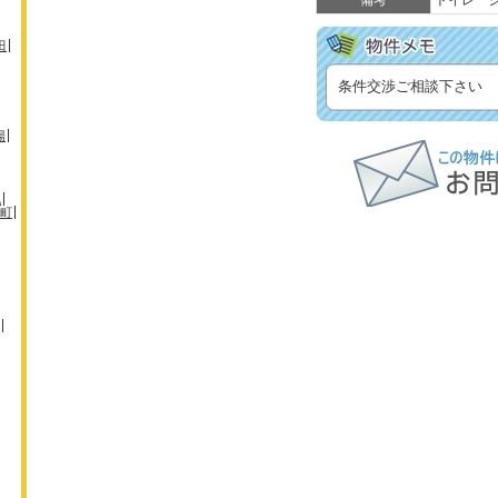
備考
トイレ 
田
条件交渉ご相談下さい
場
机
町