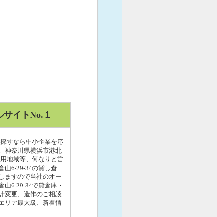
サイトNo.１
を探すなら中小企業を応
い。神奈川県横浜市港北
専用地域等、何なりと営
-29-34の貸し倉
しますので当社のオー
-29-34で貸倉庫・
計変更、造作のご相談
エリア最大級、新着情