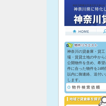
神奈川県横浜市港北区大倉山6-29
神奈川の貸倉庫・貸工
場・賃貸土地の中から
公開物件を含め、希望
件に合った物件を24時
以内に御連絡、送付い
します。