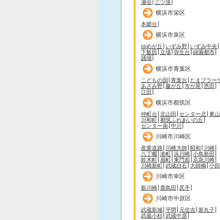
瀬谷
三ツ境
横浜市栄区
本郷台
横浜市泉区
ゆめが丘
いずみ野
いずみ中央
下飯田
立場
弥生台
緑園都市
踊場
横浜市青葉区
こどもの国
青葉台
たまプラー
あざみ野
藤が丘
市が尾
恩田
江田
横浜市都筑区
仲町台
北山田
センター北
東山
川和町
都筑ふれあいの丘
センター南
中川
川崎市川崎区
産業道路
川崎大師
昭和
川崎
八丁畷
港町
浜川崎
小島新田
鈴木町
扇町
東門前
京急川崎
川崎新町
武蔵白石
大師橋
小田
川崎市幸区
新川崎
鹿島田
尻手
川崎市中原区
武蔵新城
平間
元住吉
新丸子
武蔵小杉
武蔵中原