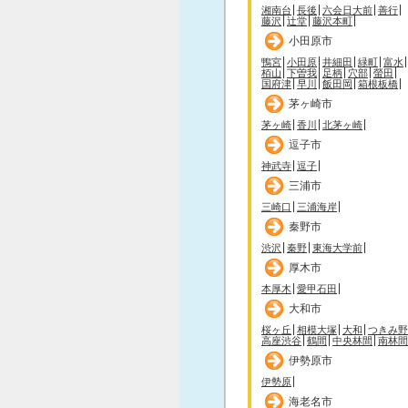
湘南台
長後
六会日大前
善行
藤沢
辻堂
藤沢本町
小田原市
鴨宮
小田原
井細田
緑町
富水
栢山
下曽我
足柄
穴部
螢田
国府津
早川
飯田岡
箱根板橋
茅ヶ崎市
茅ヶ崎
香川
北茅ヶ崎
逗子市
神武寺
逗子
三浦市
三崎口
三浦海岸
秦野市
渋沢
秦野
東海大学前
厚木市
本厚木
愛甲石田
大和市
桜ヶ丘
相模大塚
大和
つきみ野
高座渋谷
鶴間
中央林間
南林間
伊勢原市
伊勢原
海老名市