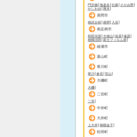
門沢橋
海老名
社家
さがみ野
かしわ台
厚木
座間市
相武台前
座間
入谷
南足柄市
和田河原
大雄山
岩原
塚原
相模沼田
富士フィルム前
綾瀬市
葉山町
寒川町
寒川
倉見
宮山
大磯町
大磯
二宮町
二宮
中井町
大井町
上大井
相模金子
松田町