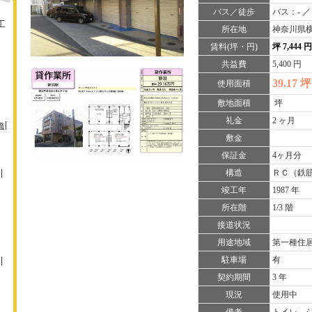
バス／徒歩
バス：- ／
工
所在地
神奈川県横
賃料(坪・円)
坪 7,444 
共益費
5,400 円
39.17 坪
使用面積
敷地面積
坪
礼金
2 ヶ月
橋
敷金
保証金
4ヶ月分
構造
ＲＣ（鉄
竣工年
1987 年
所在階
1/3 階
接道状況
用途地域
第一種住
駐車場
有
契約期間
3 年
現況
使用中