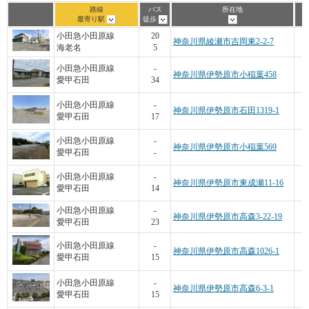
路線
バス
所在地
最寄り駅
徒歩
小田急小田原線
20
神奈川県綾瀬市吉岡東2-2-7
海老名
5
小田急小田原線
-
神奈川県伊勢原市小稲葉458
愛甲石田
34
2
小田急小田原線
-
神奈川県伊勢原市石田1319-1
愛甲石田
17
小田急小田原線
-
神奈川県伊勢原市小稲葉569
愛甲石田
-
小田急小田原線
-
神奈川県伊勢原市東成瀬11-16
愛甲石田
14
小田急小田原線
-
神奈川県伊勢原市高森3-22-19
愛甲石田
23
小田急小田原線
-
神奈川県伊勢原市高森1026-1
愛甲石田
15
6
小田急小田原線
-
神奈川県伊勢原市高森6-3-1
愛甲石田
15