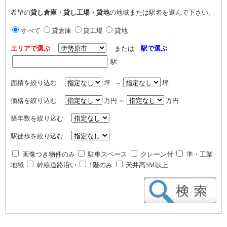
希望の
貸し倉庫・貸し工場・貸地
の地域または駅名を選んで下さい。
すべて
貸倉庫
貸工場
貸地
エリアで選ぶ
または
駅で選ぶ
駅
面積を絞り込む
坪 ～
坪
価格を絞り込む
万円 ～
万円
築年数を絞り込む
駅徒歩を絞り込む
画像つき物件のみ
駐車スペース
クレーン付
準・工業
地域
幹線道路沿い
1階のみ
天井高5M以上