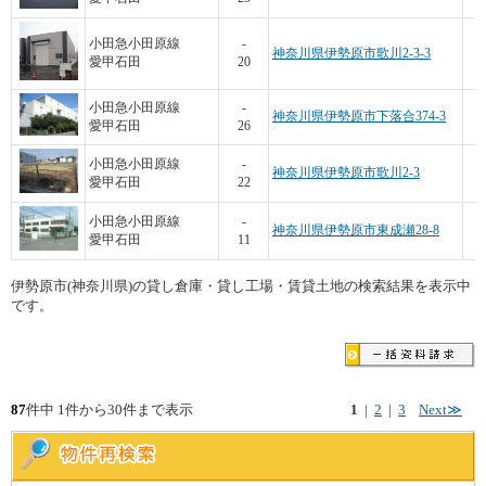
小田急小田原線
-
神奈川県伊勢原市歌川2-3-3
愛甲石田
20
2
小田急小田原線
-
神奈川県伊勢原市下落合374-3
愛甲石田
26
小田急小田原線
-
神奈川県伊勢原市歌川2-3
愛甲石田
22
2
小田急小田原線
-
神奈川県伊勢原市東成瀬28-8
愛甲石田
11
伊勢原市(神奈川県)の貸し倉庫・貸し工場・賃貸土地の検索結果を表示中
です。
87
件中 1件から30件まで表示
1
|
2
|
3
Next≫