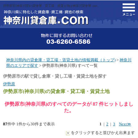
伊勢原市(神奈川県)の貸倉庫・貸工場・賃貸土地は神奈川貸倉庫.com。
M
神奈川県内の貸倉庫・貸工場・賃貸土地の情報満載（トップ)
>
神奈川
県のエリアで探す
> 伊勢原市(神奈川県) すべて一覧
伊勢原市の駅で貸し倉庫・貸し工場・賃貸土地を探す
伊勢原
伊勢原市(神奈川県)
の貸倉庫・貸工場・賃貸土地
伊勢原市(神奈川県)のすべてのデータが 87 件ヒットしまし
た。
87
件中 1件から30件まで表示
1
|
2
|
3
Next≫
をクリックすると並びかえ出来ます