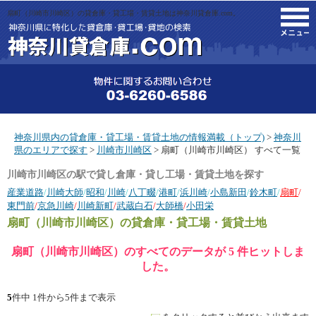
扇町（川崎市川崎区）の貸倉庫・貸工場・賃貸土地は神奈川貸倉庫.com。
M
神奈川県内の貸倉庫・貸工場・賃貸土地の情報満載（トップ)
>
神奈川
県のエリアで探す
>
川崎市川崎区
> 扇町（川崎市川崎区） すべて一覧
川崎市川崎区の駅で貸し倉庫・貸し工場・賃貸土地を探す
産業道路
/
川崎大師
/
昭和
/
川崎
/
八丁畷
/
港町
/
浜川崎
/
小島新田
/
鈴木町
/
扇町
/
東門前
/
京急川崎
/
川崎新町
/
武蔵白石
/
大師橋
/
小田栄
扇町（川崎市川崎区）
の貸倉庫・貸工場・賃貸土地
扇町（川崎市川崎区）のすべてのデータが 5 件ヒットしま
した。
5
件中 1件から5件まで表示