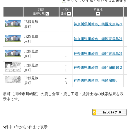
をクリックすると並びかえ出来ます
路線
バス
所在地
坪
最寄り駅
徒歩
1
JR鶴見線
-
神奈川県川崎市川崎区東扇島21
扇町
-
2
JR鶴見線
-
神奈川県川崎市川崎区東扇島21
扇町
-
1
JR鶴見線
-
神奈川県川崎市川崎区東扇島21
扇町
-
JR鶴見線
-
神奈川県川崎市川崎区扇町10-2
扇町
1
1
JR鶴見線
-
神奈川県川崎市川崎区扇町8
扇町
3
扇町（川崎市川崎区）の貸し倉庫・貸し工場・賃貸土地の検索結果を表
示中です。
5
件中 1件から5件まで表示