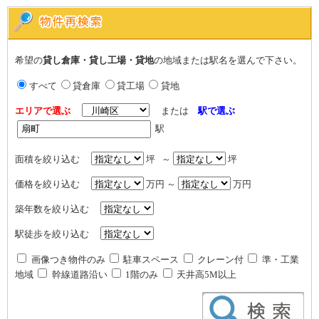
希望の
貸し倉庫・貸し工場・貸地
の地域または駅名を選んで下さい。
すべて
貸倉庫
貸工場
貸地
エリアで選ぶ
または
駅で選ぶ
駅
面積を絞り込む
坪 ～
坪
価格を絞り込む
万円 ～
万円
築年数を絞り込む
駅徒歩を絞り込む
画像つき物件のみ
駐車スペース
クレーン付
準・工業
地域
幹線道路沿い
1階のみ
天井高5M以上