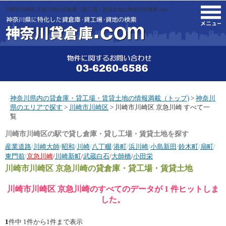
川崎市川崎区 京急川崎の貸倉庫・貸工場・賃貸土地は神奈川貸倉庫.com。
M
神奈川県内の貸倉庫・貸工場・賃貸土地の情報満載（トップ)
>
神奈川
県のエリアで探す
>
川崎市川崎区
> 川崎市川崎区 京急川崎 すべて一
覧
川崎市川崎区の駅で貸し倉庫・貸し工場・賃貸土地を探す
産業道路
/
川崎大師
/
昭和
/
川崎
/
八丁畷
/
港町
/
浜川崎
/
小島新田
/
鈴木町
/
扇町
/
東門前
/
京急川崎
/
川崎新町
/
武蔵白石
/
大師橋
/
小田栄
川崎市川崎区 京急川崎
の貸倉庫・貸工場・賃貸土地
川崎市川崎区 京急川崎のすべてのデータが 1 件ヒットしま
した。
1
件中 1件から1件まで表示