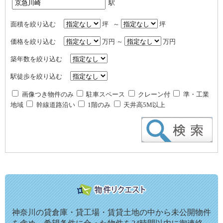
駅
面積を絞り込む
坪 ～
坪
価格を絞り込む
万円 ～
万円
築年数を絞り込む
駅徒歩を絞り込む
画像つき物件のみ
駐車スペース
クレーン付
準・工業
地域
幹線道路沿い
1階のみ
天井高5M以上
神奈川の貸倉庫・貸工場・賃貸土地の中から未公開物件