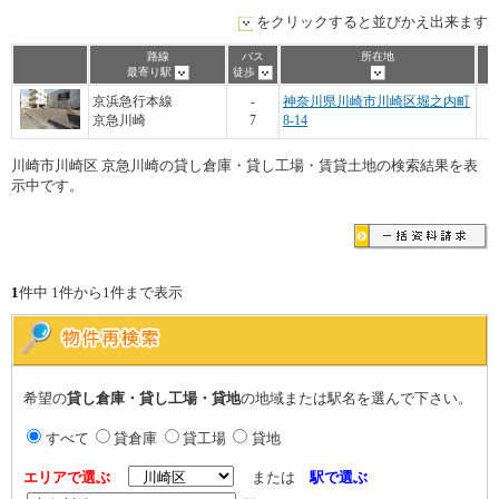
をクリックすると並びかえ出来ます
路線
バス
所在地
最寄り駅
徒歩
京浜急行本線
-
神奈川県川崎市川崎区堀之内町
京急川崎
7
8-14
川崎市川崎区 京急川崎の貸し倉庫・貸し工場・賃貸土地の検索結果を表
示中です。
1
件中 1件から1件まで表示
希望の
貸し倉庫・貸し工場・貸地
の地域または駅名を選んで下さい。
すべて
貸倉庫
貸工場
貸地
エリアで選ぶ
または
駅で選ぶ