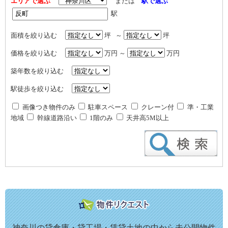
エリアで選ぶ
または
駅で選ぶ
駅
面積を絞り込む
坪 ～
坪
価格を絞り込む
万円 ～
万円
築年数を絞り込む
駅徒歩を絞り込む
画像つき物件のみ
駐車スペース
クレーン付
準・工業
地域
幹線道路沿い
1階のみ
天井高5M以上
神奈川の貸倉庫・貸工場・賃貸土地の中から未公開物件