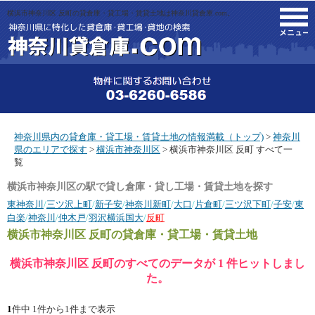
横浜市神奈川区 反町の貸倉庫・貸工場・賃貸土地は神奈川貸倉庫.com。
M
神奈川県内の貸倉庫・貸工場・賃貸土地の情報満載（トップ)
>
神奈川
県のエリアで探す
>
横浜市神奈川区
> 横浜市神奈川区 反町 すべて一
覧
横浜市神奈川区の駅で貸し倉庫・貸し工場・賃貸土地を探す
東神奈川
/
三ツ沢上町
/
新子安
/
神奈川新町
/
大口
/
片倉町
/
三ツ沢下町
/
子安
/
東
白楽
/
神奈川
/
仲木戸
/
羽沢横浜国大
/
反町
横浜市神奈川区 反町
の貸倉庫・貸工場・賃貸土地
横浜市神奈川区 反町のすべてのデータが 1 件ヒットしまし
た。
1
件中 1件から1件まで表示