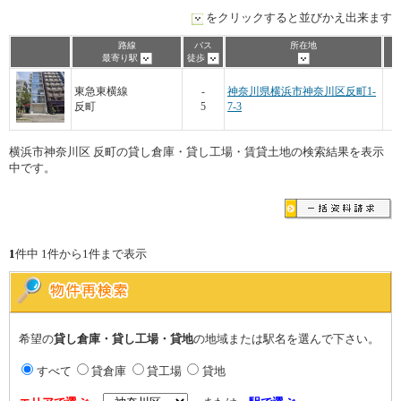
をクリックすると並びかえ出来ます
路線
バス
所在地
最寄り駅
徒歩
東急東横線
-
神奈川県横浜市神奈川区反町1-
反町
5
7-3
横浜市神奈川区 反町の貸し倉庫・貸し工場・賃貸土地の検索結果を表示
中です。
1
件中 1件から1件まで表示
希望の
貸し倉庫・貸し工場・貸地
の地域または駅名を選んで下さい。
すべて
貸倉庫
貸工場
貸地