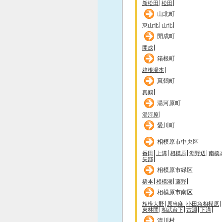
新松田
松田
山北町
東山北
山北
開成町
開成
箱根町
箱根湯本
真鶴町
真鶴
湯河原町
湯河原
愛川町
相模原市中央区
番田
上溝
相模原
淵野辺
南橋
矢部
相模原市緑区
橋本
相模湖
藤野
相模原市南区
相模大野
原当麻
小田急相模原
東林間
相武台下
古淵
下溝
清川村