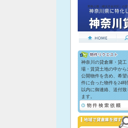
野島公園（横浜市金沢区）の貸
神奈川の貸倉庫・貸工
場・賃貸土地の中から
公開物件を含め、希望
件に合った物件を24時
以内に御連絡、送付致
ます。