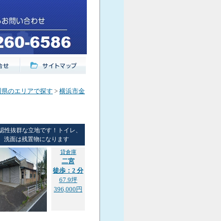
川県のエリアで探す
>
横浜市金
認性抜群な立地です！トイレ、
洗面は残置物になります
貸倉庫
二宮
徒歩：2 分
67.9坪
396,000円