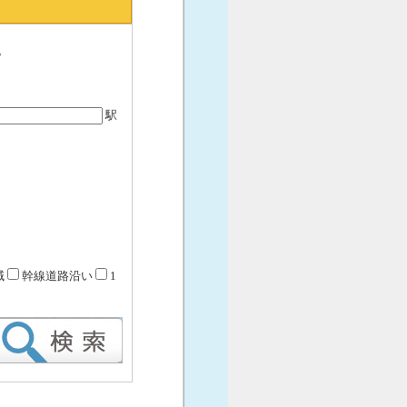
。
駅
域
幹線道路沿い
1