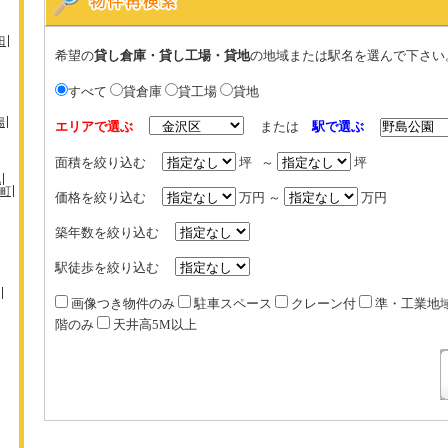
田
希望の
貸し倉庫・貸し工場・貸地
の地域または駅名を選んで下さい
すべて
貸倉庫
貸工場
貸地
場
エリアで選ぶ
または
駅で選ぶ
面積を絞り込む
坪 ～
坪
机
町
価格を絞り込む
万円 ～
万円
築年数を絞り込む
駅徒歩を絞り込む
画像つき物件のみ
駐車スペース
クレーン付
準・工業地
階のみ
天井高5M以上