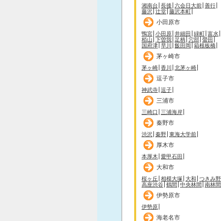
湘南台
長後
六会日大前
善行
藤沢
辻堂
藤沢本町
小田原市
鴨宮
小田原
井細田
緑町
富水
栢山
下曽我
足柄
穴部
螢田
国府津
早川
飯田岡
箱根板橋
茅ヶ崎市
茅ヶ崎
香川
北茅ヶ崎
逗子市
神武寺
逗子
三浦市
三崎口
三浦海岸
秦野市
渋沢
秦野
東海大学前
厚木市
本厚木
愛甲石田
大和市
桜ヶ丘
相模大塚
大和
つきみ野
高座渋谷
鶴間
中央林間
南林間
伊勢原市
伊勢原
海老名市