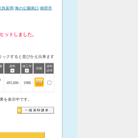
京急富岡
/
海の公園南口
/
南部市
件ヒットしました。
リックすると並びかえ出来ます
価
賃料
竣工年
資料
詳細
請求
坪
495,000
1988
果を表示中です。