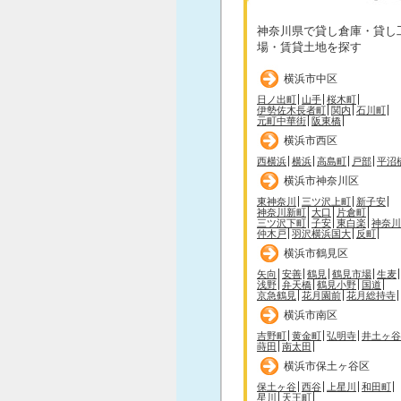
神奈川県で貸し倉庫・貸し
場・賃貸土地を探す
横浜市中区
日ノ出町
山手
桜木町
伊勢佐木長者町
関内
石川町
元町中華街
阪東橋
横浜市西区
西横浜
横浜
高島町
戸部
平沼
横浜市神奈川区
東神奈川
三ツ沢上町
新子安
神奈川新町
大口
片倉町
三ツ沢下町
子安
東白楽
神奈川
仲木戸
羽沢横浜国大
反町
横浜市鶴見区
矢向
安善
鶴見
鶴見市場
生麦
浅野
弁天橋
鶴見小野
国道
京急鶴見
花月園前
花月総持寺
横浜市南区
吉野町
黄金町
弘明寺
井土ヶ谷
蒔田
南太田
横浜市保土ヶ谷区
保土ヶ谷
西谷
上星川
和田町
星川
天王町