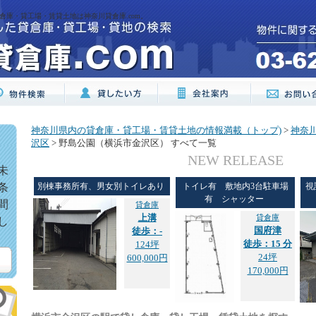
倉庫・貸工場・賃貸土地は神奈川貸倉庫.com。
神奈川県内の貸倉庫・貸工場・賃貸土地の情報満載（トップ)
>
神奈
沢区
> 野島公園（横浜市金沢区） すべて一覧
NEW RELEASE
未
条
別棟事務所有、男女別トイレあり
トイレ有 敷地内3台駐車場
視
有 シャッター
間
貸倉庫
上溝
貸倉庫
し
国府津
徒歩：-
徒歩：15 分
124坪
24坪
600,000円
170,000円