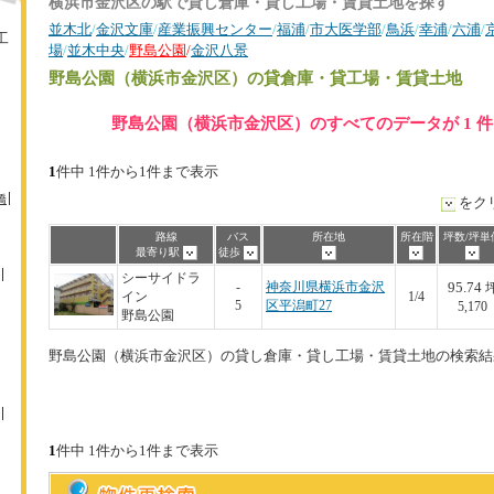
横浜市金沢区の駅で貸し倉庫・貸し工場・賃貸土地を探す
並木北
/
金沢文庫
/
産業振興センター
/
福浦
/
市大医学部
/
鳥浜
/
幸浦
/
六浦
/
工
場
/
並木中央
/
野島公園
/
金沢八景
野島公園（横浜市金沢区）
の貸倉庫・貸工場・賃貸土地
野島公園（横浜市金沢区）のすべてのデータが 1 
1
件中 1件から1件まで表示
橋
をク
路線
バス
所在地
所在階
坪数/坪単
最寄り駅
徒歩
シーサイドラ
95.74
-
神奈川県横浜市金沢
イン
1/4
5
区平潟町27
5,170
野島公園
野島公園（横浜市金沢区）の貸し倉庫・貸し工場・賃貸土地の検索結
1
件中 1件から1件まで表示