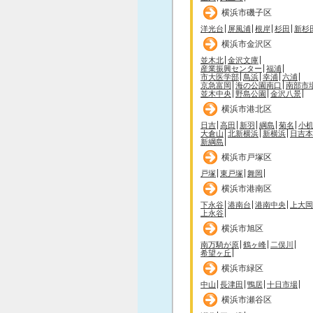
横浜市磯子区
洋光台
屏風浦
根岸
杉田
新杉
横浜市金沢区
並木北
金沢文庫
産業振興センター
福浦
市大医学部
鳥浜
幸浦
六浦
京急富岡
海の公園南口
南部市
並木中央
野島公園
金沢八景
横浜市港北区
日吉
高田
新羽
綱島
菊名
小
大倉山
北新横浜
新横浜
日吉本
新綱島
横浜市戸塚区
戸塚
東戸塚
舞岡
横浜市港南区
下永谷
港南台
港南中央
上大岡
上永谷
横浜市旭区
南万騎が原
鶴ヶ峰
二俣川
希望ヶ丘
横浜市緑区
中山
長津田
鴨居
十日市場
横浜市瀬谷区