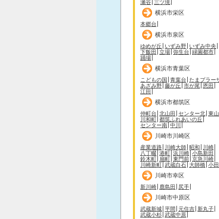
瀬谷
三ツ境
横浜市栄区
本郷台
横浜市泉区
ゆめが丘
いずみ野
いずみ中央
下飯田
立場
弥生台
緑園都市
踊場
横浜市青葉区
こどもの国
青葉台
たまプラー
あざみ野
藤が丘
市が尾
恩田
江田
横浜市都筑区
仲町台
北山田
センター北
東山
川和町
都筑ふれあいの丘
センター南
中川
川崎市川崎区
産業道路
川崎大師
昭和
川崎
八丁畷
港町
浜川崎
小島新田
鈴木町
扇町
東門前
京急川崎
川崎新町
武蔵白石
大師橋
小田
川崎市幸区
新川崎
鹿島田
尻手
川崎市中原区
武蔵新城
平間
元住吉
新丸子
武蔵小杉
武蔵中原