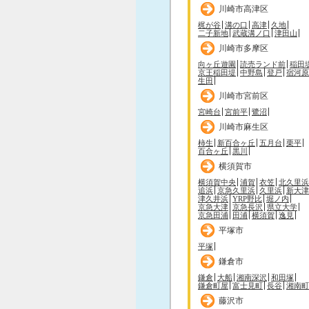
川崎市高津区
梶が谷
溝の口
高津
久地
二子新地
武蔵溝ノ口
津田山
川崎市多摩区
向ヶ丘遊園
読売ランド前
稲田
京王稲田堤
中野島
登戸
宿河原
生田
川崎市宮前区
宮崎台
宮前平
鷺沼
川崎市麻生区
柿生
新百合ヶ丘
五月台
栗平
百合ヶ丘
黒川
横須賀市
横須賀中央
浦賀
衣笠
北久里浜
追浜
京急久里浜
久里浜
新大津
津久井浜
YRP野比
堀ノ内
京急大津
京急長沢
県立大学
京急田浦
田浦
横須賀
逸見
平塚市
平塚
鎌倉市
鎌倉
大船
湘南深沢
和田塚
鎌倉町屋
富士見町
長谷
湘南町
藤沢市