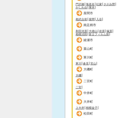
門沢橋
海老名
社家
さがみ野
かしわ台
厚木
座間市
相武台前
座間
入谷
南足柄市
和田河原
大雄山
岩原
塚原
相模沼田
富士フィルム前
綾瀬市
葉山町
寒川町
寒川
倉見
宮山
大磯町
大磯
二宮町
二宮
中井町
大井町
上大井
相模金子
松田町