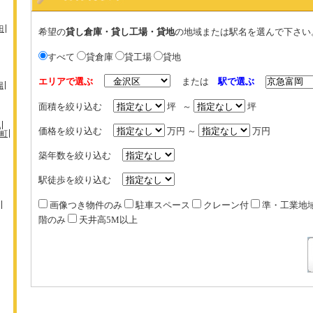
田
希望の
貸し倉庫・貸し工場・貸地
の地域または駅名を選んで下さい
すべて
貸倉庫
貸工場
貸地
エリアで選ぶ
または
駅で選ぶ
場
面積を絞り込む
坪 ～
坪
机
価格を絞り込む
万円 ～
万円
町
築年数を絞り込む
駅徒歩を絞り込む
画像つき物件のみ
駐車スペース
クレーン付
準・工業地
階のみ
天井高5M以上