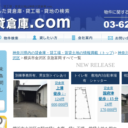
・貸工場・賃貸土地は神奈川貸倉庫.com。
神奈川県内の貸倉庫・貸工場・賃貸土地の情報満載（トップ)
>
神奈
沢区
> 横浜市金沢区 京急富岡 すべて一覧
NEW RELEASE
未
条
別棟事務所有、男女別トイレあり
トイレ有 敷地内3台駐車場
視
有 シャッター
間
貸倉庫
上溝
貸倉庫
し
国府津
徒歩：-
徒歩：15 分
124坪
24坪
600,000円
170,000円