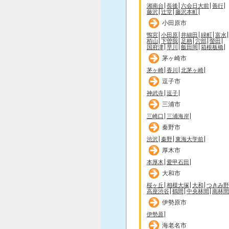
湘南台
長後
六会日大前
善行
藤沢
辻堂
藤沢本町
小田原市
鴨宮
小田原
井細田
緑町
富水
栢山
下曽我
足柄
穴部
螢田
国府津
早川
飯田岡
箱根板橋
茅ヶ崎市
茅ヶ崎
香川
北茅ヶ崎
逗子市
神武寺
逗子
三浦市
三崎口
三浦海岸
秦野市
渋沢
秦野
東海大学前
厚木市
本厚木
愛甲石田
大和市
桜ヶ丘
相模大塚
大和
つきみ野
高座渋谷
鶴間
中央林間
南林間
伊勢原市
伊勢原
海老名市