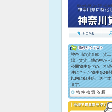
横浜市金沢区 京急富岡の貸倉庫
神奈川の貸倉庫・貸工
場・賃貸土地の中から
公開物件を含め、希望
件に合った物件を24時
以内に御連絡、送付致
ます。