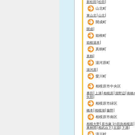
新松田
松田
山北町
東山北
山北
開成町
開成
箱根町
箱根湯本
真鶴町
真鶴
湯河原町
湯河原
愛川町
相模原市中央区
番田
上溝
相模原
淵野辺
南橋
矢部
相模原市緑区
橋本
相模湖
藤野
相模原市南区
相模大野
原当麻
小田急相模原
東林間
相武台下
古淵
下溝
清川村