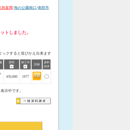
京急富岡
/
海の公園南口
/
南部市
ヒットしました。
リックすると並びかえ出来ます
価
賃料
竣工年
資料
詳細
請求
坪
450,000
1977
を表示中です。