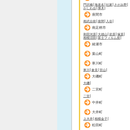
門沢橋
海老名
社家
さがみ野
かしわ台
厚木
座間市
相武台前
座間
入谷
南足柄市
和田河原
大雄山
岩原
塚原
相模沼田
富士フィルム前
綾瀬市
葉山町
寒川町
寒川
倉見
宮山
大磯町
大磯
二宮町
二宮
中井町
大井町
上大井
相模金子
松田町