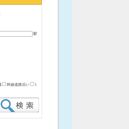
。
駅
域
幹線道路沿い
1