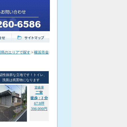
川県のエリアで探す
>
横浜市金
認性抜群な立地です！トイレ、
洗面は残置物になります
貸倉庫
二宮
徒歩：2 分
67.9坪
396,000円