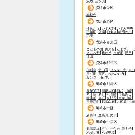
瀬谷
三ツ境
横浜市栄区
本郷台
横浜市泉区
ゆめが丘
いずみ野
いずみ中央
下飯田
立場
弥生台
緑園都市
踊場
横浜市青葉区
こどもの国
青葉台
たまプラー
あざみ野
藤が丘
市が尾
恩田
江田
横浜市都筑区
仲町台
北山田
センター北
東山
川和町
都筑ふれあいの丘
センター南
中川
川崎市川崎区
産業道路
川崎大師
昭和
川崎
八丁畷
港町
浜川崎
小島新田
鈴木町
扇町
東門前
京急川崎
川崎新町
武蔵白石
大師橋
小田
川崎市幸区
新川崎
鹿島田
尻手
川崎市中原区
武蔵新城
平間
元住吉
新丸子
武蔵小杉
武蔵中原