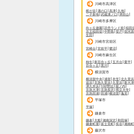
川崎市高津区
梶が谷
溝の口
高津
久地
二子新地
武蔵溝ノ口
津田山
川崎市多摩区
向ヶ丘遊園
読売ランド前
稲田
京王稲田堤
中野島
登戸
宿河原
生田
川崎市宮前区
宮崎台
宮前平
鷺沼
川崎市麻生区
柿生
新百合ヶ丘
五月台
栗平
百合ヶ丘
黒川
横須賀市
横須賀中央
浦賀
衣笠
北久里浜
追浜
京急久里浜
久里浜
新大津
津久井浜
YRP野比
堀ノ内
京急大津
京急長沢
県立大学
京急田浦
田浦
横須賀
逸見
平塚市
平塚
鎌倉市
鎌倉
大船
湘南深沢
和田塚
鎌倉町屋
富士見町
長谷
湘南町
藤沢市