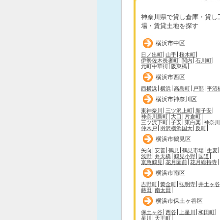
神奈川県で貸し倉庫・貸し
場・賃貸土地を探す
横浜市中区
日ノ出町
山手
桜木町
伊勢佐木長者町
関内
石川町
元町中華街
阪東橋
横浜市西区
西横浜
横浜
高島町
戸部
平沼
横浜市神奈川区
東神奈川
三ツ沢上町
新子安
神奈川新町
大口
片倉町
三ツ沢下町
子安
東白楽
神奈川
仲木戸
羽沢横浜国大
反町
横浜市鶴見区
矢向
安善
鶴見
鶴見市場
生麦
浅野
弁天橋
鶴見小野
国道
京急鶴見
花月園前
花月総持寺
横浜市南区
吉野町
黄金町
弘明寺
井土ヶ谷
蒔田
南太田
横浜市保土ヶ谷区
保土ヶ谷
西谷
上星川
和田町
星川
天王町