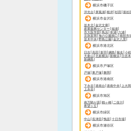
横浜市磯子区
洋光台
屏風浦
根岸
杉田
新杉
横浜市金沢区
並木北
金沢文庫
産業振興センター
福浦
市大医学部
鳥浜
幸浦
六浦
京急富岡
海の公園南口
南部市
並木中央
野島公園
金沢八景
横浜市港北区
日吉
高田
新羽
綱島
菊名
小
大倉山
北新横浜
新横浜
日吉本
新綱島
横浜市戸塚区
戸塚
東戸塚
舞岡
横浜市港南区
下永谷
港南台
港南中央
上大岡
上永谷
横浜市旭区
南万騎が原
鶴ヶ峰
二俣川
希望ヶ丘
横浜市緑区
中山
長津田
鴨居
十日市場
横浜市瀬谷区