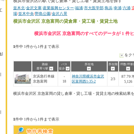
横浜市金沢区の駅で貸し倉庫・貸し工場・賃貸土地を探す
並木北
/
金沢文庫
/
産業振興センター
/
福浦
/
市大医学部
/
鳥浜
/
幸浦
/
六浦
/
工
場
/
並木中央
/
野島公園
/
金沢八景
横浜市金沢区 京急富岡
の貸倉庫・貸工場・賃貸土地
横浜市金沢区 京急富岡のすべてのデータが 1 件
1
件中 1件から1件まで表示
橋
をク
路線
バス
所在地
所在階
坪数/坪単
最寄り駅
徒歩
87.79
京浜急行本線
-
神奈川県横浜市金沢
2/3
京急富岡
18
区富岡西1-35-2
5,126
横浜市金沢区 京急富岡の貸し倉庫・貸し工場・賃貸土地の検索結果
1
件中 1件から1件まで表示