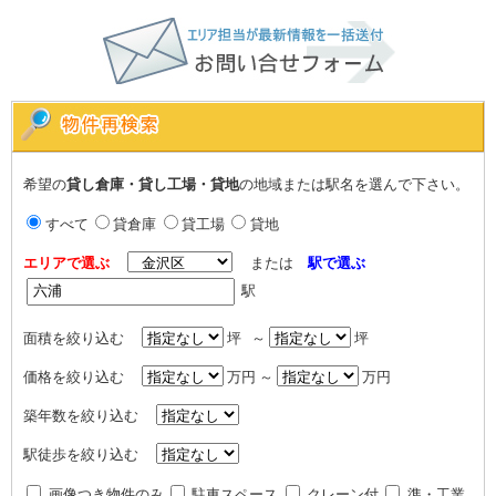
希望の
貸し倉庫・貸し工場・貸地
の地域または駅名を選んで下さい。
すべて
貸倉庫
貸工場
貸地
エリアで選ぶ
または
駅で選ぶ
駅
面積を絞り込む
坪 ～
坪
価格を絞り込む
万円 ～
万円
築年数を絞り込む
駅徒歩を絞り込む
画像つき物件のみ
駐車スペース
クレーン付
準・工業