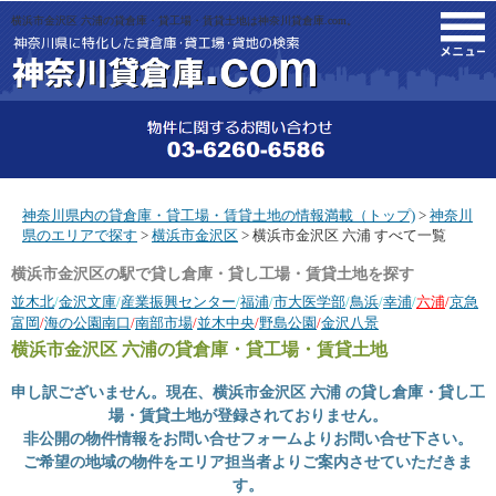
横浜市金沢区 六浦の貸倉庫・貸工場・賃貸土地は神奈川貸倉庫.com。
M
神奈川県内の貸倉庫・貸工場・賃貸土地の情報満載（トップ)
>
神奈川
県のエリアで探す
>
横浜市金沢区
> 横浜市金沢区 六浦 すべて一覧
横浜市金沢区の駅で貸し倉庫・貸し工場・賃貸土地を探す
並木北
/
金沢文庫
/
産業振興センター
/
福浦
/
市大医学部
/
鳥浜
/
幸浦
/
六浦
/
京急
富岡
/
海の公園南口
/
南部市場
/
並木中央
/
野島公園
/
金沢八景
横浜市金沢区 六浦
の貸倉庫・貸工場・賃貸土地
申し訳ございません。現在、横浜市金沢区 六浦 の貸し倉庫・貸し工
場・賃貸土地が登録されておりません。
非公開の物件情報をお問い合せフォームよりお問い合せ下さい。
ご希望の地域の物件をエリア担当者よりご案内させていただきま
す。