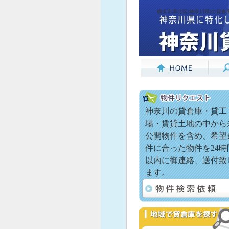
横浜市港北区(神奈川県)の貸倉
神奈川の貸倉庫・貸工
場・賃貸土地の中から
公開物件を含め、希望
件に合った物件を24時
以内に御連絡、送付致
ます。