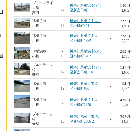
グリーンライ
180
-
神奈川県横浜市港北
坪
ン線
-
12
区新吉田町517-2
1,972
田
高田
232
JR横浜線
-
神奈川県横浜市港北
坪
-
小机
14
区小机町491
1,991
258
場
JR横浜線
-
神奈川県横浜市港北
坪
-
小机
-
区小机町1882
2,302
282
JR横浜線
-
神奈川県横浜市港北
坪
机
-
町
小机
10
区小机町2207
1,755
ブルーライン
127
-
神奈川県横浜市港北
坪
線
-
17
区新吉田町3198
1,650
新羽
104
JR横浜線
-
神奈川県横浜市港北
坪
-
小机
18
区小机町660
4,442
470
JR横浜線
-
神奈川県横浜市港北
坪
-
小机
6
区小机町2120
2,310
ブルーライン
302
-
神奈川県横浜市港北
坪
線
-
15
区新羽町2886-2
1,870
新羽