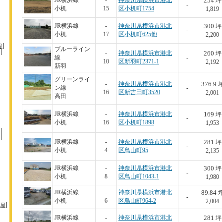
254
JR横浜線
-
神奈川県横浜市港北
坪
-
小机
15
区小机町1754
1,819
300
JR横浜線
-
神奈川県横浜市港北
坪
-
小机
17
区小机町625他
2,200
堤
ブルーライン
260
-
神奈川県横浜市港北
坪
線
-
10
区新羽町2371-1
2,192
新羽
グリーンライ
376.9
-
神奈川県横浜市港北
ン線
-
16
区新吉田町3520
2,001
高田
169
JR横浜線
-
神奈川県横浜市港北
坪
-
小机
16
区小机町1898
1,953
281
JR横浜線
-
神奈川県横浜市港北
坪
-
小机
4
区鳥山町95
2,135
300
JR横浜線
-
神奈川県横浜市港北
坪
-
小机
8
区鳥山町1043-1
1,980
89.84
JR横浜線
-
神奈川県横浜市港北
-
小机
6
区鳥山町964-2
2,004
屋
281
JR横浜線
-
神奈川県横浜市港北
坪
-