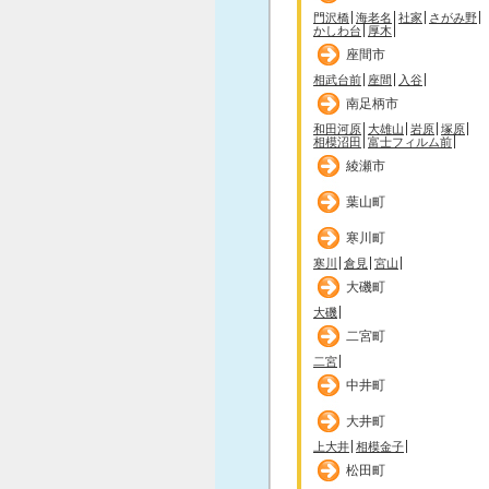
門沢橋
海老名
社家
さがみ野
かしわ台
厚木
座間市
相武台前
座間
入谷
南足柄市
和田河原
大雄山
岩原
塚原
相模沼田
富士フィルム前
綾瀬市
葉山町
寒川町
寒川
倉見
宮山
大磯町
大磯
二宮町
二宮
中井町
大井町
上大井
相模金子
松田町