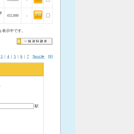
坪
432,000
-
を表示中です。
|
3
|
4
|
5
|
6
|
7
Next≫
[9]
。
駅