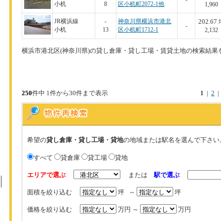
小机
8
区小机町2072-1他
1,960
202.67
JR横浜線
-
神奈川県横浜市港北
-
小机
13
区小机町1712-1
2,132
横浜市港北区(神奈川県)の貸し倉庫・貸し工場・賃貸土地の検索結果
250
件中 1件から30件まで表示
1
|
2
希望の
貸し倉庫・貸し工場・貸地
の地域または駅名を選んで下さい
すべて
貸倉庫
貸工場
貸地
エリアで選ぶ
または
駅で選ぶ
面積を絞り込む
坪 ～
坪
価格を絞り込む
万円 ～
万円