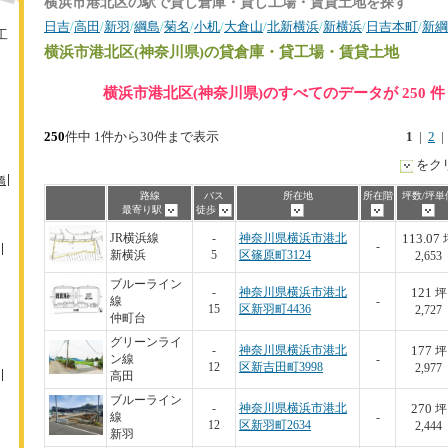
横浜市港北区の駅で貸し倉庫・貸し工場・賃貸土地を探す
日吉
/
高田
/
新羽
/
綱島
/
菊名
/
小机
/
大倉山
/
北新横浜
/
新横浜
/
日吉本町
/
新綱
工
横浜市港北区(神奈川県)
の貸倉庫・貸工場・賃貸土地
横浜市港北区(神奈川県)のすべてのデータが 250 
250
件中 1件から30件まで表示
1
|
2
をク
橋
路線
バス
所在地
所在階
坪数/坪単
最寄り駅
徒歩
113.07
JR横浜線
-
神奈川県横浜市港北
-
新横浜
5
区篠原町3124
2,653
ブルーライン
121
-
神奈川県横浜市港北
坪
線
-
15
区新羽町4436
2,727
仲町台
グリーンライ
177
-
神奈川県横浜市港北
坪
ン線
-
12
区新吉田町3998
2,977
高田
ブルーライン
270
-
神奈川県横浜市港北
坪
線
-
12
区新羽町2634
2,444
新羽