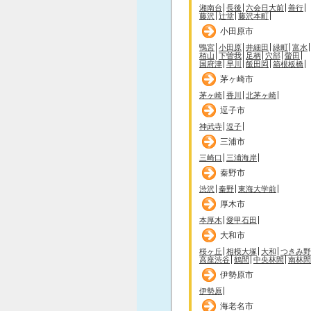
湘南台
長後
六会日大前
善行
藤沢
辻堂
藤沢本町
小田原市
鴨宮
小田原
井細田
緑町
富水
栢山
下曽我
足柄
穴部
螢田
国府津
早川
飯田岡
箱根板橋
茅ヶ崎市
茅ヶ崎
香川
北茅ヶ崎
逗子市
神武寺
逗子
三浦市
三崎口
三浦海岸
秦野市
渋沢
秦野
東海大学前
厚木市
本厚木
愛甲石田
大和市
桜ヶ丘
相模大塚
大和
つきみ野
高座渋谷
鶴間
中央林間
南林間
伊勢原市
伊勢原
海老名市