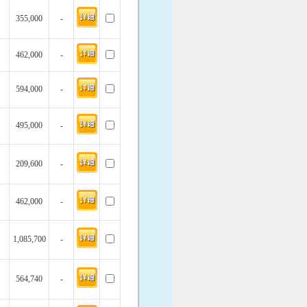
355,000
-
462,000
-
594,000
-
495,000
-
209,600
-
462,000
-
1,085,700
-
564,740
-