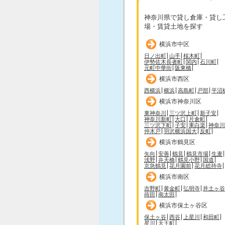
神奈川県で貸し倉庫・貸し
場・賃貸土地を探す
横浜市中区
日ノ出町
山手
桜木町
伊勢佐木長者町
関内
石川町
元町中華街
阪東橋
横浜市西区
西横浜
横浜
高島町
戸部
平沼
横浜市神奈川区
東神奈川
三ツ沢上町
新子安
神奈川新町
大口
片倉町
三ツ沢下町
子安
東白楽
神奈川
仲木戸
羽沢横浜国大
反町
横浜市鶴見区
矢向
安善
鶴見
鶴見市場
生麦
浅野
弁天橋
鶴見小野
国道
京急鶴見
花月園前
花月総持寺
横浜市南区
吉野町
黄金町
弘明寺
井土ヶ谷
蒔田
南太田
横浜市保土ヶ谷区
保土ヶ谷
西谷
上星川
和田町
星川
天王町