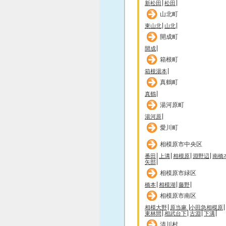
新松田
松田
山北町
東山北
山北
開成町
開成
箱根町
箱根湯本
真鶴町
真鶴
湯河原町
湯河原
愛川町
相模原市中央区
番田
上溝
相模原
淵野辺
南橋
矢部
相模原市緑区
橋本
相模湖
藤野
相模原市南区
相模大野
原当麻
小田急相模原
東林間
相武台下
古淵
下溝
清川村