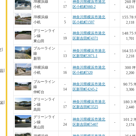
260
JR横浜線
-
神奈川県横浜市港北
坪
-
小机
17
区小机町660-2
4,231
155.78
JR横浜線
-
神奈川県横浜市港北
-
小机
5
区小机町1597
2,118
グリーンライ
148.75
-
神奈川県横浜市港北
ン線
-
19
区新吉田町4371
1,701
東山田
ブルーライン
ザ
164.55
-
神奈川県横浜市港北
線
-
13
区新羽町2871-1
2,218
新羽
300
JR横浜線
-
神奈川県横浜市港北
坪
-
田
小机
16
区小机町520
2,200
ブルーライン
90.75
-
神奈川県横浜市港北
線
-
14
区新羽町4245-2
3,306
仲町台
グリーンライ
180.3
-
神奈川県横浜市港北
栄
ン線
-
17
区新吉田町3525
2,440
高田
グリーンライ
101.2
-
神奈川県横浜市港北
ン線
-
24
区新吉田町5407
2,174
東山田