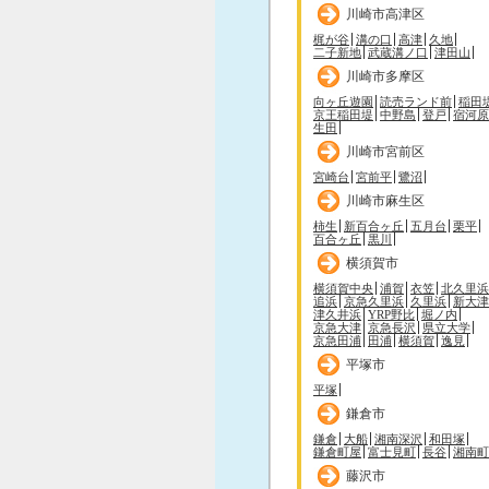
川崎市高津区
梶が谷
溝の口
高津
久地
二子新地
武蔵溝ノ口
津田山
川崎市多摩区
向ヶ丘遊園
読売ランド前
稲田
京王稲田堤
中野島
登戸
宿河原
生田
川崎市宮前区
宮崎台
宮前平
鷺沼
川崎市麻生区
柿生
新百合ヶ丘
五月台
栗平
百合ヶ丘
黒川
横須賀市
横須賀中央
浦賀
衣笠
北久里浜
追浜
京急久里浜
久里浜
新大津
津久井浜
YRP野比
堀ノ内
京急大津
京急長沢
県立大学
京急田浦
田浦
横須賀
逸見
平塚市
平塚
鎌倉市
鎌倉
大船
湘南深沢
和田塚
鎌倉町屋
富士見町
長谷
湘南町
藤沢市