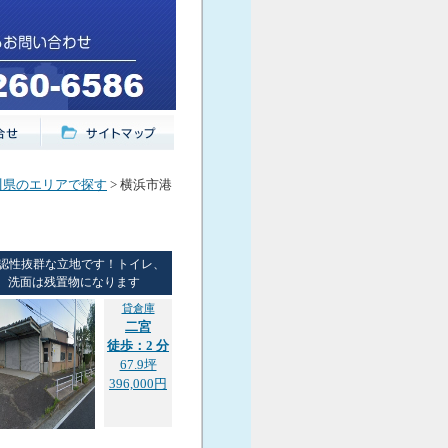
川県のエリアで探す
> 横浜市港
認性抜群な立地です！トイレ、
洗面は残置物になります
貸倉庫
二宮
徒歩：2 分
67.9坪
396,000円