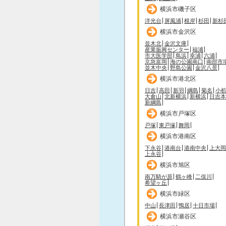
横浜市磯子区
洋光台
屏風浦
根岸
杉田
新杉
横浜市金沢区
並木北
金沢文庫
産業振興センター
福浦
市大医学部
鳥浜
幸浦
六浦
京急富岡
海の公園南口
南部市
並木中央
野島公園
金沢八景
横浜市港北区
日吉
高田
新羽
綱島
菊名
小
大倉山
北新横浜
新横浜
日吉本
新綱島
横浜市戸塚区
戸塚
東戸塚
舞岡
横浜市港南区
下永谷
港南台
港南中央
上大岡
上永谷
横浜市旭区
南万騎が原
鶴ヶ峰
二俣川
希望ヶ丘
横浜市緑区
中山
長津田
鴨居
十日市場
横浜市瀬谷区