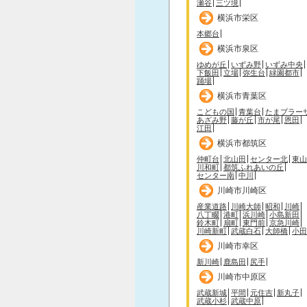
瀬谷
三ツ境
横浜市栄区
本郷台
横浜市泉区
ゆめが丘
いずみ野
いずみ中央
下飯田
立場
弥生台
緑園都市
踊場
横浜市青葉区
こどもの国
青葉台
たまプラー
あざみ野
藤が丘
市が尾
恩田
江田
横浜市都筑区
仲町台
北山田
センター北
東山
川和町
都筑ふれあいの丘
センター南
中川
川崎市川崎区
産業道路
川崎大師
昭和
川崎
八丁畷
港町
浜川崎
小島新田
鈴木町
扇町
東門前
京急川崎
川崎新町
武蔵白石
大師橋
小田
川崎市幸区
新川崎
鹿島田
尻手
川崎市中原区
武蔵新城
平間
元住吉
新丸子
武蔵小杉
武蔵中原