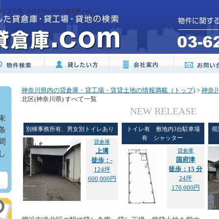
庫・貸工場・賃貸土地は神奈川貸倉庫.com。
神奈川県内の貸倉庫・貸工場・賃貸土地の情報満載（トップ)
>
神奈
北区(神奈川県) すべて一覧
NEW RELEASE
未
条
別棟事務所有、男女別トイレあり
トイレ有 敷地内3台駐車場
視
有 シャッター
間
貸倉庫
上溝
貸倉庫
し
国府津
徒歩：-
徒歩：15 分
124坪
24坪
600,000円
170,000円