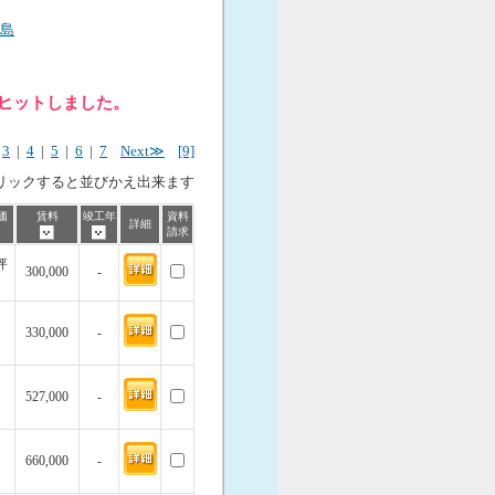
島
件ヒットしました。
|
3
|
4
|
5
|
6
|
7
Next≫
[9]
リックすると並びかえ出来ます
価
賃料
竣工年
資料
詳細
請求
坪
300,000
-
330,000
-
527,000
-
660,000
-