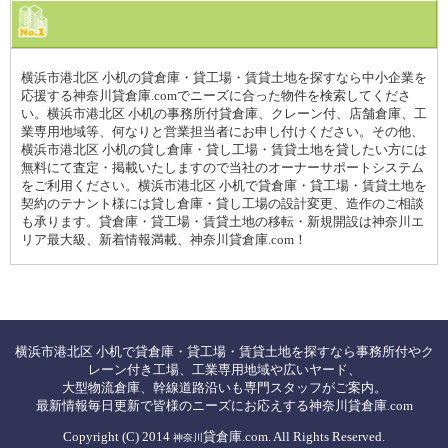
横浜市港北区 小机の貸倉庫・貸工場・賃貸土地を探すなら中小企業を
応援する神奈川貸倉庫.comでニーズに合った物件を検索してくださ
い。横浜市港北区 小机の事務所付貸倉庫、クレーン付、店舗倉庫、工
業専用地域等、何なりと営業担当者にお申し付けください。その他、
横浜市港北区 小机の貸し倉庫・貸し工場・賃貸土地を貸したい方には
無料にて査定・掲載いたしますので当社のオーナーサポートシステム
をご利用ください。横浜市港北区 小机で貸倉庫・貸工場・賃貸土地を
契約のテナント様には貸し倉庫・貸し工場の設計変更、造作のご相談
も承ります。貸倉庫・貸工場・賃貸土地の移転・新規開設は神奈川エ
リア最大級、新着情報満載、神奈川貸倉庫.com！
横浜市港北区 小机で貸倉庫・貸工場・賃貸土地を探すなら事務所付やク
レーン付き工場、工業専用地域や広いヤード、
大型物流倉庫、幹線道路沿いも専門スタッフがご案内。
最新情報毎日更新で皆様のニーズにお応えする神奈川貸倉庫.com
Copyright (C) 2014
貸倉庫.com. All Rights Reserved.
神奈川