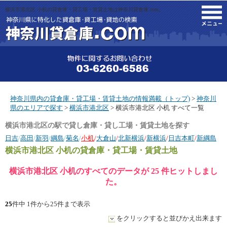
横浜市港北区 小机の貸倉庫・貸工場・賃貸土地は神奈川貸倉庫.com。
M
神奈川県内の貸倉庫・貸工場・賃貸土地の情報満載（トップ)
>
神奈川
県のエリアで探す
>
横浜市港北区
> 横浜市港北区 小机 すべて一覧
横浜市港北区の駅で貸し倉庫・貸し工場・賃貸土地を探す
日吉
/
高田
/
新羽
/
綱島
/
菊名
/
小机
/
大倉山
/
北新横浜
/
新横浜
/
日吉本町
/
新綱島
横浜市港北区 小机
の貸倉庫・貸工場・賃貸土地
横浜市港北区 小机のすべてのデータが 25 件ヒットしまし
た。
25
件中 1件から25件まで表示
をクリックすると並びかえ出来ます