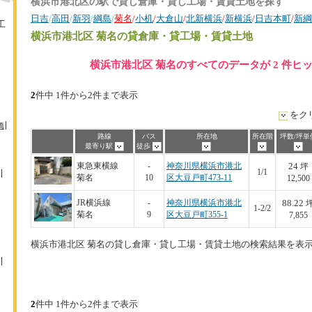
横浜市港北区の駅で貸し倉庫・貸し工場・賃貸土地を探す
日吉
/
高田
/
新羽
/
綱島
/
菊名
/
小机
/
大倉山
/
北新横浜
/
新横浜
/
日吉本町
/
新綱
工
横浜市港北区 菊名
の貸倉庫・貸工場・賃貸土地
横浜市港北区 菊名のすべてのデータが 2 件ヒ
2
件中 1件から2件まで表示
をク
橋
路線
バス
所在地
所在階
坪数/坪単
最寄り駅
徒歩
24
東急東横線
-
神奈川県横浜市港北
坪
1/1
菊名
10
区大豆戸町473-11
12,500
88.22
JR横浜線
-
神奈川県横浜市港北
1-2/2
菊名
9
区大豆戸町355-1
7,855
横浜市港北区 菊名の貸し倉庫・貸し工場・賃貸土地の検索結果を表
2
件中 1件から2件まで表示