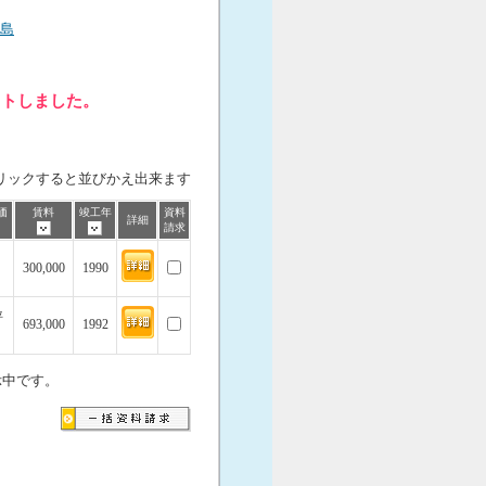
島
ットしました。
リックすると並びかえ出来ます
価
賃料
竣工年
資料
詳細
請求
300,000
1990
坪
693,000
1992
示中です。