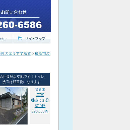
川県のエリアで探す
>
横浜市港
認性抜群な立地です！トイレ、
洗面は残置物になります
貸倉庫
二宮
徒歩：2 分
67.9坪
396,000円