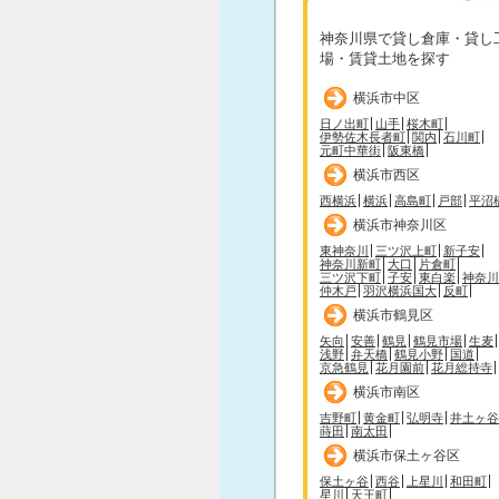
神奈川県で貸し倉庫・貸し
場・賃貸土地を探す
横浜市中区
日ノ出町
山手
桜木町
伊勢佐木長者町
関内
石川町
元町中華街
阪東橋
横浜市西区
西横浜
横浜
高島町
戸部
平沼
横浜市神奈川区
東神奈川
三ツ沢上町
新子安
神奈川新町
大口
片倉町
三ツ沢下町
子安
東白楽
神奈川
仲木戸
羽沢横浜国大
反町
横浜市鶴見区
矢向
安善
鶴見
鶴見市場
生麦
浅野
弁天橋
鶴見小野
国道
京急鶴見
花月園前
花月総持寺
横浜市南区
吉野町
黄金町
弘明寺
井土ヶ谷
蒔田
南太田
横浜市保土ヶ谷区
保土ヶ谷
西谷
上星川
和田町
星川
天王町