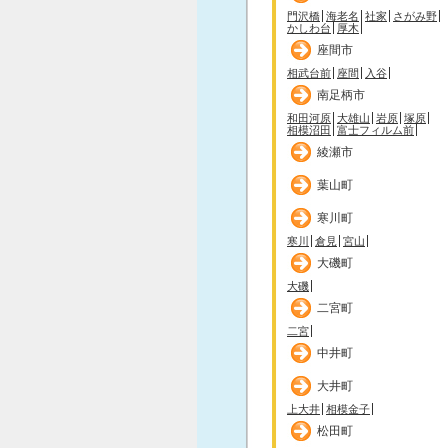
門沢橋
海老名
社家
さがみ野
かしわ台
厚木
座間市
相武台前
座間
入谷
南足柄市
和田河原
大雄山
岩原
塚原
相模沼田
富士フィルム前
綾瀬市
葉山町
寒川町
寒川
倉見
宮山
大磯町
大磯
二宮町
二宮
中井町
大井町
上大井
相模金子
松田町