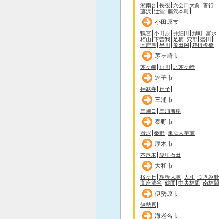
湘南台
長後
六会日大前
善行
藤沢
辻堂
藤沢本町
小田原市
鴨宮
小田原
井細田
緑町
富水
栢山
下曽我
足柄
穴部
螢田
国府津
早川
飯田岡
箱根板橋
茅ヶ崎市
茅ヶ崎
香川
北茅ヶ崎
逗子市
神武寺
逗子
三浦市
三崎口
三浦海岸
秦野市
渋沢
秦野
東海大学前
厚木市
本厚木
愛甲石田
大和市
桜ヶ丘
相模大塚
大和
つきみ野
高座渋谷
鶴間
中央林間
南林間
伊勢原市
伊勢原
海老名市