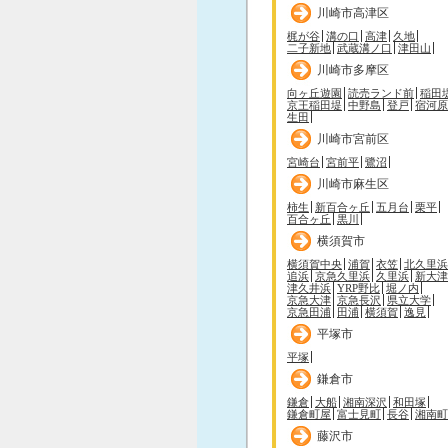
川崎市高津区
梶が谷
溝の口
高津
久地
二子新地
武蔵溝ノ口
津田山
川崎市多摩区
向ヶ丘遊園
読売ランド前
稲田
京王稲田堤
中野島
登戸
宿河原
生田
川崎市宮前区
宮崎台
宮前平
鷺沼
川崎市麻生区
柿生
新百合ヶ丘
五月台
栗平
百合ヶ丘
黒川
横須賀市
横須賀中央
浦賀
衣笠
北久里浜
追浜
京急久里浜
久里浜
新大津
津久井浜
YRP野比
堀ノ内
京急大津
京急長沢
県立大学
京急田浦
田浦
横須賀
逸見
平塚市
平塚
鎌倉市
鎌倉
大船
湘南深沢
和田塚
鎌倉町屋
富士見町
長谷
湘南町
藤沢市