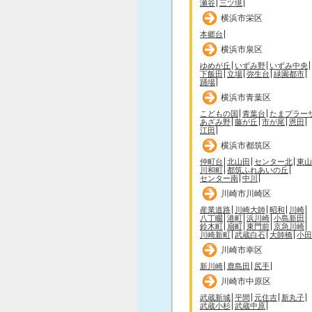
瀬谷
三ツ境
横浜市栄区
本郷台
横浜市泉区
ゆめが丘
いずみ野
いずみ中央
下飯田
立場
弥生台
緑園都市
踊場
横浜市青葉区
こどもの国
青葉台
たまプラー
あざみ野
藤が丘
市が尾
恩田
江田
横浜市都筑区
仲町台
北山田
センター北
東山
川和町
都筑ふれあいの丘
センター南
中川
川崎市川崎区
産業道路
川崎大師
昭和
川崎
八丁畷
港町
浜川崎
小島新田
鈴木町
扇町
東門前
京急川崎
川崎新町
武蔵白石
大師橋
小田
川崎市幸区
新川崎
鹿島田
尻手
川崎市中原区
武蔵新城
平間
元住吉
新丸子
武蔵小杉
武蔵中原