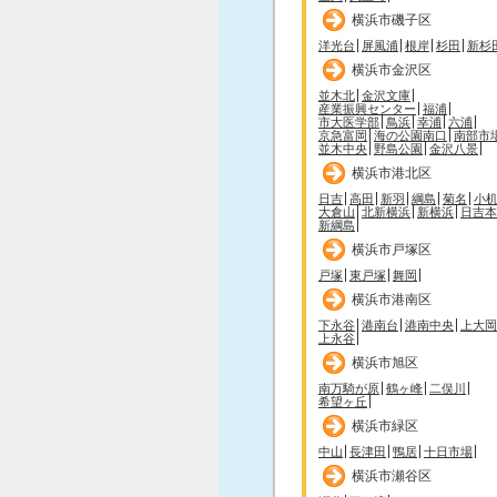
横浜市磯子区
洋光台
屏風浦
根岸
杉田
新杉
横浜市金沢区
並木北
金沢文庫
産業振興センター
福浦
市大医学部
鳥浜
幸浦
六浦
京急富岡
海の公園南口
南部市
並木中央
野島公園
金沢八景
横浜市港北区
日吉
高田
新羽
綱島
菊名
小
大倉山
北新横浜
新横浜
日吉本
新綱島
横浜市戸塚区
戸塚
東戸塚
舞岡
横浜市港南区
下永谷
港南台
港南中央
上大岡
上永谷
横浜市旭区
南万騎が原
鶴ヶ峰
二俣川
希望ヶ丘
横浜市緑区
中山
長津田
鴨居
十日市場
横浜市瀬谷区