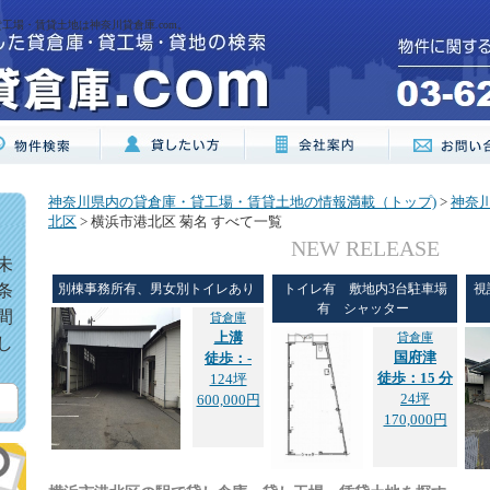
工場・賃貸土地は神奈川貸倉庫.com。
神奈川県内の貸倉庫・貸工場・賃貸土地の情報満載（トップ)
>
神奈
北区
> 横浜市港北区 菊名 すべて一覧
NEW RELEASE
未
条
別棟事務所有、男女別トイレあり
トイレ有 敷地内3台駐車場
視
有 シャッター
間
貸倉庫
上溝
貸倉庫
し
国府津
徒歩：-
徒歩：15 分
124坪
24坪
600,000円
170,000円