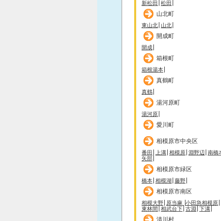
新松田
松田
山北町
東山北
山北
開成町
開成
箱根町
箱根湯本
真鶴町
真鶴
湯河原町
湯河原
愛川町
相模原市中央区
番田
上溝
相模原
淵野辺
南橋
矢部
相模原市緑区
橋本
相模湖
藤野
相模原市南区
相模大野
原当麻
小田急相模原
東林間
相武台下
古淵
下溝
清川村