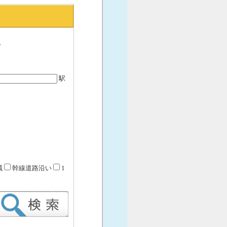
。
駅
域
幹線道路沿い
1