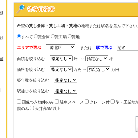
田
希望の
貸し倉庫・貸し工場・貸地
の地域または駅名を選んで下さい
すべて
貸倉庫
貸工場
貸地
場
エリアで選ぶ
または
駅で選ぶ
机
面積を絞り込む
坪 ～
坪
町
価格を絞り込む
万円 ～
万円
築年数を絞り込む
駅徒歩を絞り込む
画像つき物件のみ
駐車スペース
クレーン付
準・工業地
階のみ
天井高5M以上