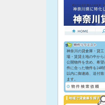
横浜市港北区 菊名の貸倉庫・貸
神奈川の貸倉庫・貸工
場・賃貸土地の中から
公開物件を含め、希望
件に合った物件を24時
以内に御連絡、送付致
ます。