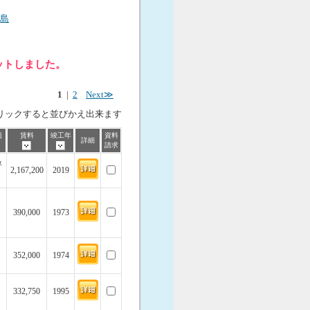
島
ヒットしました。
1
|
2
Next≫
リックすると並びかえ出来ます
価
賃料
竣工年
資料
詳細
請求
坪
2,167,200
2019
390,000
1973
352,000
1974
332,750
1995