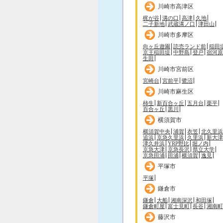
川崎市高津区
梶が谷
溝の口
高津
久地
二子新地
武蔵溝ノ口
津田山
川崎市多摩区
向ヶ丘遊園
読売ランド前
稲田
京王稲田堤
中野島
登戸
宿河原
生田
川崎市宮前区
宮崎台
宮前平
鷺沼
川崎市麻生区
柿生
新百合ヶ丘
五月台
栗平
百合ヶ丘
黒川
横須賀市
横須賀中央
浦賀
衣笠
北久里浜
追浜
京急久里浜
久里浜
新大津
津久井浜
YRP野比
堀ノ内
京急大津
京急長沢
県立大学
京急田浦
田浦
横須賀
逸見
平塚市
平塚
鎌倉市
鎌倉
大船
湘南深沢
和田塚
鎌倉町屋
富士見町
長谷
湘南町
藤沢市