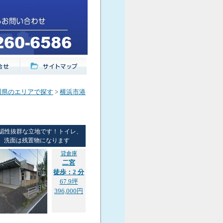
川県のエリアで探す
>
横浜市港
認性抜群な立地です！トイレ、
洗面は残置物になります
貸倉庫
二宮
徒歩：2 分
67.9坪
396,000円