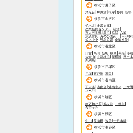
横浜市磯子区
洋光台
屏風浦
根岸
杉田
新杉
横浜市金沢区
並木北
金沢文庫
産業振興センター
福浦
市大医学部
鳥浜
幸浦
六浦
京急富岡
海の公園南口
南部市
並木中央
野島公園
金沢八景
横浜市港北区
日吉
高田
新羽
綱島
菊名
小
大倉山
北新横浜
新横浜
日吉本
新綱島
横浜市戸塚区
戸塚
東戸塚
舞岡
横浜市港南区
下永谷
港南台
港南中央
上大岡
上永谷
横浜市旭区
南万騎が原
鶴ヶ峰
二俣川
希望ヶ丘
横浜市緑区
中山
長津田
鴨居
十日市場
横浜市瀬谷区