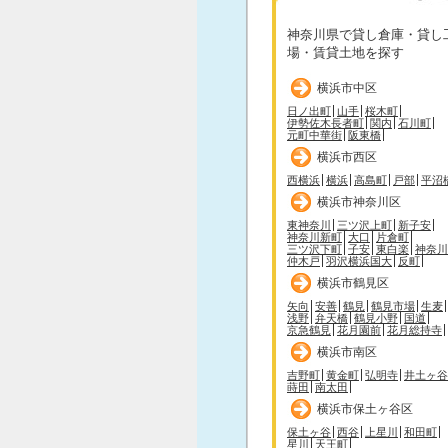
神奈川県で貸し倉庫・貸し
場・賃貸土地を探す
横浜市中区
日ノ出町
山手
桜木町
伊勢佐木長者町
関内
石川町
元町中華街
阪東橋
横浜市西区
西横浜
横浜
高島町
戸部
平沼
横浜市神奈川区
東神奈川
三ツ沢上町
新子安
神奈川新町
大口
片倉町
三ツ沢下町
子安
東白楽
神奈川
仲木戸
羽沢横浜国大
反町
横浜市鶴見区
矢向
安善
鶴見
鶴見市場
生麦
浅野
弁天橋
鶴見小野
国道
京急鶴見
花月園前
花月総持寺
横浜市南区
吉野町
黄金町
弘明寺
井土ヶ谷
蒔田
南太田
横浜市保土ヶ谷区
保土ヶ谷
西谷
上星川
和田町
星川
天王町