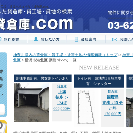
工場・賃貸土地は神奈川貸倉庫.com。
神奈川県内の貸倉庫・貸工場・賃貸土地の情報満載（トップ)
>
神奈
北区
> 横浜市港北区 綱島 すべて一覧
NEW RELEASE
未
条
別棟事務所有、男女別トイレあり
トイレ有 敷地内3台駐車場
視
有 シャッター
間
貸倉庫
上溝
貸倉庫
し
国府津
徒歩：-
徒歩：15 分
124坪
24坪
600,000円
170,000円