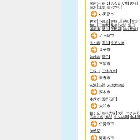
湘南台
長後
六会日大前
善行
藤沢
辻堂
藤沢本町
小田原市
鴨宮
小田原
井細田
緑町
富水
栢山
下曽我
足柄
穴部
螢田
国府津
早川
飯田岡
箱根板橋
茅ヶ崎市
茅ヶ崎
香川
北茅ヶ崎
逗子市
神武寺
逗子
三浦市
三崎口
三浦海岸
秦野市
渋沢
秦野
東海大学前
厚木市
本厚木
愛甲石田
大和市
桜ヶ丘
相模大塚
大和
つきみ野
高座渋谷
鶴間
中央林間
南林間
伊勢原市
伊勢原
海老名市