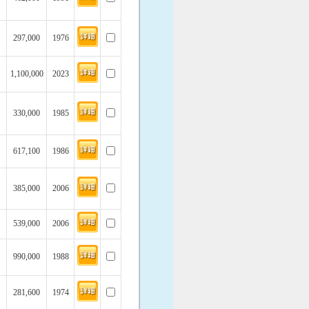
297,000
1976
1,100,000
2023
330,000
1985
617,100
1986
385,000
2006
539,000
2006
990,000
1988
281,600
1974