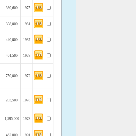
369,600
1975
308,000
1981
440,000
1987
401,500
1978
750,000
1972
203,500
1978
1,595,000
1973
462,000
1991