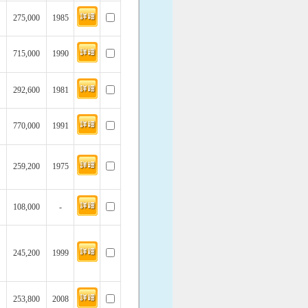
275,000
1985
715,000
1990
292,600
1981
770,000
1991
259,200
1975
108,000
-
245,200
1999
253,800
2008