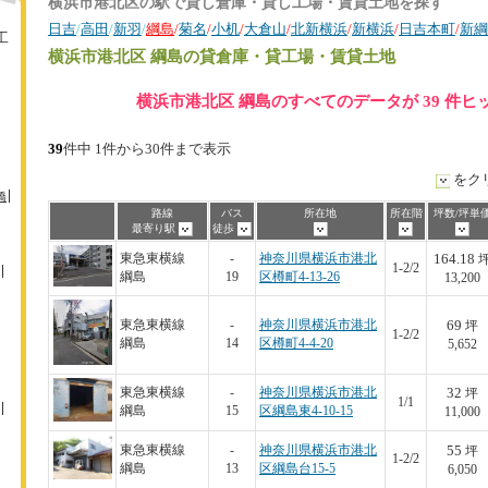
横浜市港北区の駅で貸し倉庫・貸し工場・賃貸土地を探す
日吉
/
高田
/
新羽
/
綱島
/
菊名
/
小机
/
大倉山
/
北新横浜
/
新横浜
/
日吉本町
/
新綱
工
横浜市港北区 綱島
の貸倉庫・貸工場・賃貸土地
横浜市港北区 綱島のすべてのデータが 39 件
39
件中 1件から30件まで表示
をク
橋
路線
バス
所在地
所在階
坪数/坪単
最寄り駅
徒歩
164.18
東急東横線
-
神奈川県横浜市港北
1-2/2
綱島
19
区樽町4-13-26
13,200
69
東急東横線
-
神奈川県横浜市港北
坪
1-2/2
綱島
14
区樽町4-4-20
5,652
32
東急東横線
-
神奈川県横浜市港北
坪
1/1
綱島
15
区綱島東4-10-15
11,000
55
東急東横線
-
神奈川県横浜市港北
坪
1-2/2
綱島
13
区綱島台15-5
6,050