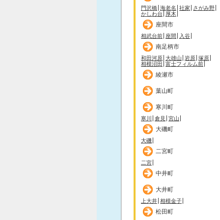
門沢橋
海老名
社家
さがみ野
かしわ台
厚木
座間市
相武台前
座間
入谷
南足柄市
和田河原
大雄山
岩原
塚原
相模沼田
富士フィルム前
綾瀬市
葉山町
寒川町
寒川
倉見
宮山
大磯町
大磯
二宮町
二宮
中井町
大井町
上大井
相模金子
松田町