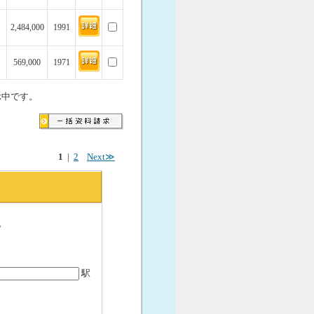
2,484,000
1991
569,000
1971
示中です。
1
|
2
Next≫
。
駅