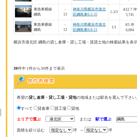
432.7
東急東横線
-
神奈川県横浜市港北
坪
1-3/3
綱島
13
区綱島東6-2-35
5,741
85
東急東横線
-
神奈川県横浜市港北
坪
1/1
綱島
12
区綱島東6-8-15
6,694
横浜市港北区 綱島の貸し倉庫・貸し工場・賃貸土地の検索結果を表
39
件中 1件から30件まで表示
希望の
貸し倉庫・貸し工場・貸地
の地域または駅名を選んで下さい
すべて
貸倉庫
貸工場
貸地
エリアで選ぶ
または
駅で選ぶ
面積を絞り込む
坪 ～
坪