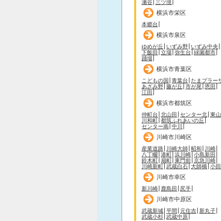
瀬谷
三ツ境
横浜市栄区
本郷台
横浜市泉区
ゆめが丘
いずみ野
いずみ中央
下飯田
立場
弥生台
緑園都市
踊場
横浜市青葉区
こどもの国
青葉台
たまプラー
あざみ野
藤が丘
市が尾
恩田
江田
横浜市都筑区
仲町台
北山田
センター北
東山
川和町
都筑ふれあいの丘
センター南
中川
川崎市川崎区
産業道路
川崎大師
昭和
川崎
八丁畷
港町
浜川崎
小島新田
鈴木町
扇町
東門前
京急川崎
川崎新町
武蔵白石
大師橋
小田
川崎市幸区
新川崎
鹿島田
尻手
川崎市中原区
武蔵新城
平間
元住吉
新丸子
武蔵小杉
武蔵中原