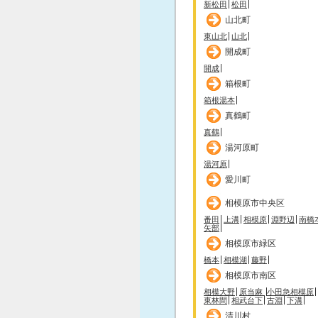
新松田
松田
山北町
東山北
山北
開成町
開成
箱根町
箱根湯本
真鶴町
真鶴
湯河原町
湯河原
愛川町
相模原市中央区
番田
上溝
相模原
淵野辺
南橋
矢部
相模原市緑区
橋本
相模湖
藤野
相模原市南区
相模大野
原当麻
小田急相模原
東林間
相武台下
古淵
下溝
清川村