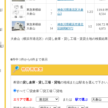
119.8
東急東横線
-
神奈川県港北区大倉
田
坪
1-2/2
大倉山
7
山3
8,514
106.72
東急東横線
-
神奈川県横浜市港北
1/2
大倉山
14
区師岡町972
6,973
場
大倉山（横浜市港北区）の貸し倉庫・貸し工場・賃貸土地の検索結果
机
町
6
件中 1件から6件まで表示
希望の
貸し倉庫・貸し工場・貸地
の地域または駅名を選んで下さい
すべて
貸倉庫
貸工場
貸地
エリアで選ぶ
または
駅で選ぶ