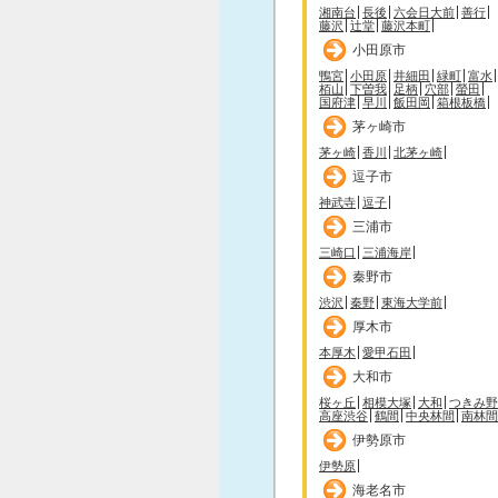
湘南台
長後
六会日大前
善行
藤沢
辻堂
藤沢本町
小田原市
鴨宮
小田原
井細田
緑町
富水
栢山
下曽我
足柄
穴部
螢田
国府津
早川
飯田岡
箱根板橋
茅ヶ崎市
茅ヶ崎
香川
北茅ヶ崎
逗子市
神武寺
逗子
三浦市
三崎口
三浦海岸
秦野市
渋沢
秦野
東海大学前
厚木市
本厚木
愛甲石田
大和市
桜ヶ丘
相模大塚
大和
つきみ野
高座渋谷
鶴間
中央林間
南林間
伊勢原市
伊勢原
海老名市