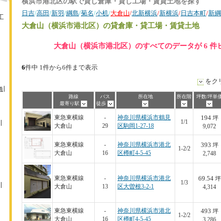
横浜市港北区の駅で貸し倉庫・貸し工場・賃貸土地を探す
日吉
/
高田
/
新羽
/
綱島
/
菊名
/
小机
/
大倉山
/
北新横浜
/
新横浜
/
日吉本町
/
新綱
工
大倉山（横浜市港北区）
の貸倉庫・貸工場・賃貸土地
大倉山（横浜市港北区）のすべてのデータが 6 件
6
件中 1件から6件まで表示
をク
橋
路線
バス
所在地
所在階
坪数/坪単
最寄り駅
徒歩
194
東急東横線
-
神奈川県横浜市鶴見
坪
1/1
大倉山
29
区駒岡1-27-18
9,072
393
東急東横線
-
神奈川県横浜市港北
坪
1-2/2
大倉山
16
区樽町4-5-45
2,748
69.54
東急東横線
-
神奈川県横浜市港北
坪
1/3
大倉山
13
区大曽根3-2-1
4,314
493
東急東横線
-
神奈川県横浜市港北
坪
1-2/2
大倉山
16
区樽町4-5-45
3,286