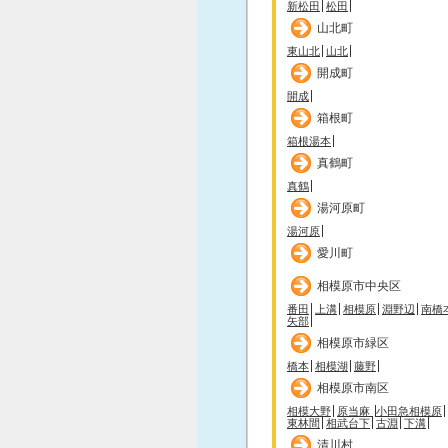
新松田
松田
山北町
東山北
山北
開成町
開成
箱根町
箱根湯本
真鶴町
真鶴
湯河原町
湯河原
愛川町
相模原市中央区
番田
上溝
相模原
淵野辺
南橋
矢部
相模原市緑区
橋本
相模湖
藤野
相模原市南区
相模大野
原当麻
小田急相模原
東林間
相武台下
古淵
下溝
清川村