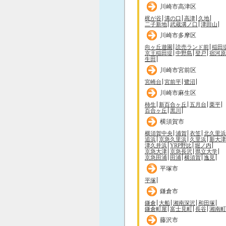
川崎市高津区
梶が谷
溝の口
高津
久地
二子新地
武蔵溝ノ口
津田山
川崎市多摩区
向ヶ丘遊園
読売ランド前
稲田
京王稲田堤
中野島
登戸
宿河原
生田
川崎市宮前区
宮崎台
宮前平
鷺沼
川崎市麻生区
柿生
新百合ヶ丘
五月台
栗平
百合ヶ丘
黒川
横須賀市
横須賀中央
浦賀
衣笠
北久里浜
追浜
京急久里浜
久里浜
新大津
津久井浜
YRP野比
堀ノ内
京急大津
京急長沢
県立大学
京急田浦
田浦
横須賀
逸見
平塚市
平塚
鎌倉市
鎌倉
大船
湘南深沢
和田塚
鎌倉町屋
富士見町
長谷
湘南町
藤沢市