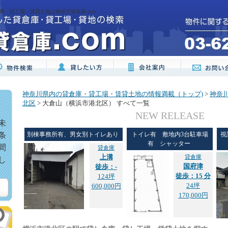
庫・貸工場・賃貸土地は神奈川貸倉庫.com。
神奈川県内の貸倉庫・貸工場・賃貸土地の情報満載（トップ)
>
神奈
北区
> 大倉山（横浜市港北区） すべて一覧
NEW RELEASE
未
条
別棟事務所有、男女別トイレあり
トイレ有 敷地内3台駐車場
視
有 シャッター
間
貸倉庫
上溝
貸倉庫
し
国府津
徒歩：-
徒歩：15 分
124坪
24坪
600,000円
170,000円