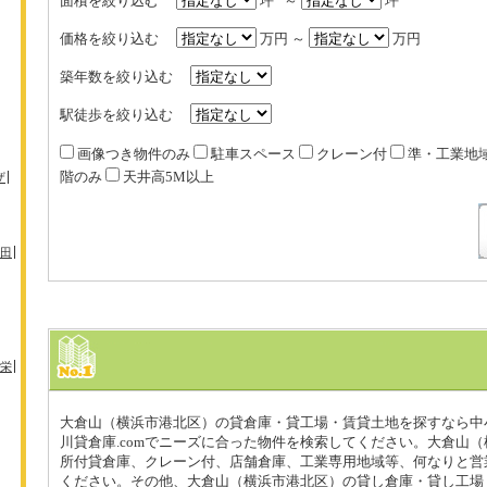
面積を絞り込む
坪 ～
坪
価格を絞り込む
万円 ～
万円
築年数を絞り込む
駅徒歩を絞り込む
画像つき物件のみ
駐車スペース
クレーン付
準・工業地
階のみ
天井高5M以上
ザ
田
栄
大倉山（横浜市港北区）の貸倉庫・貸工場・賃貸土地を探すなら中
川貸倉庫.comでニーズに合った物件を検索してください。大倉山
所付貸倉庫、クレーン付、店舗倉庫、工業専用地域等、何なりと営
ください。その他、大倉山（横浜市港北区）の貸し倉庫・貸し工場