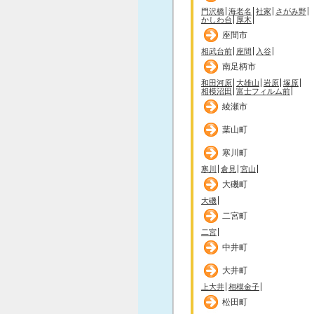
門沢橋
海老名
社家
さがみ野
かしわ台
厚木
座間市
相武台前
座間
入谷
南足柄市
和田河原
大雄山
岩原
塚原
相模沼田
富士フィルム前
綾瀬市
葉山町
寒川町
寒川
倉見
宮山
大磯町
大磯
二宮町
二宮
中井町
大井町
上大井
相模金子
松田町