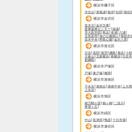
横浜市磯子区
洋光台
屏風浦
根岸
杉田
新杉
横浜市金沢区
並木北
金沢文庫
産業振興センター
福浦
市大医学部
鳥浜
幸浦
六浦
京急富岡
海の公園南口
南部市
並木中央
野島公園
金沢八景
横浜市港北区
日吉
高田
新羽
綱島
菊名
小
大倉山
北新横浜
新横浜
日吉本
新綱島
横浜市戸塚区
戸塚
東戸塚
舞岡
横浜市港南区
下永谷
港南台
港南中央
上大岡
上永谷
横浜市旭区
南万騎が原
鶴ヶ峰
二俣川
希望ヶ丘
横浜市緑区
中山
長津田
鴨居
十日市場
横浜市瀬谷区