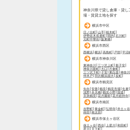
神奈川県で貸し倉庫・貸し
場・賃貸土地を探す
横浜市中区
日ノ出町
山手
桜木町
伊勢佐木長者町
関内
石川町
元町中華街
阪東橋
横浜市西区
西横浜
横浜
高島町
戸部
平沼
横浜市神奈川区
東神奈川
三ツ沢上町
新子安
神奈川新町
大口
片倉町
三ツ沢下町
子安
東白楽
神奈川
仲木戸
羽沢横浜国大
反町
横浜市鶴見区
矢向
安善
鶴見
鶴見市場
生麦
浅野
弁天橋
鶴見小野
国道
京急鶴見
花月園前
花月総持寺
横浜市南区
吉野町
黄金町
弘明寺
井土ヶ谷
蒔田
南太田
横浜市保土ヶ谷区
保土ヶ谷
西谷
上星川
和田町
星川
天王町