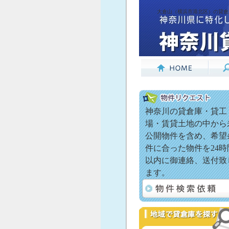
大倉山（横浜市港北区）の貸倉
神奈川の貸倉庫・貸工
場・賃貸土地の中から
公開物件を含め、希望
件に合った物件を24時
以内に御連絡、送付致
ます。