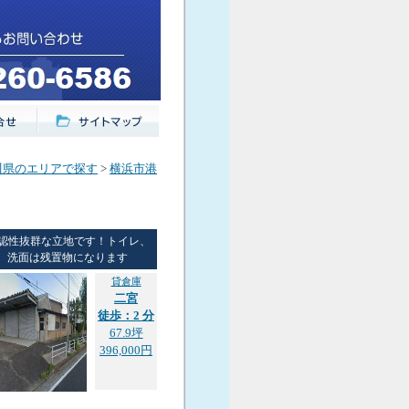
川県のエリアで探す
>
横浜市港
認性抜群な立地です！トイレ、
洗面は残置物になります
貸倉庫
二宮
徒歩：2 分
67.9坪
396,000円