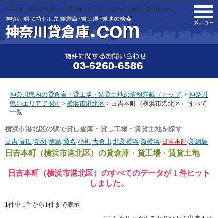
日吉本町（横浜市港北区）の貸倉庫・貸工場・賃貸土地は神奈川貸倉庫.com。
M
神奈川県内の貸倉庫・貸工場・賃貸土地の情報満載（トップ)
>
神奈川
県のエリアで探す
>
横浜市港北区
> 日吉本町（横浜市港北区） すべて
一覧
横浜市港北区の駅で貸し倉庫・貸し工場・賃貸土地を探す
日吉
/
高田
/
新羽
/
綱島
/
菊名
/
小机
/
大倉山
/
北新横浜
/
新横浜
/
日吉本町
/
新綱島
日吉本町（横浜市港北区）
の貸倉庫・貸工場・賃貸土地
日吉本町（横浜市港北区）のすべてのデータが 1 件ヒット
しました。
1
件中 1件から1件まで表示