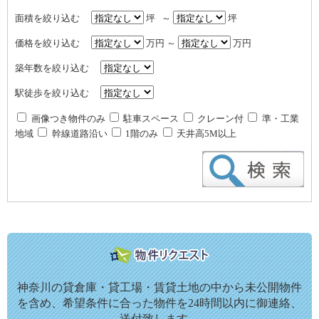
面積を絞り込む
坪 ～
坪
価格を絞り込む
万円 ～
万円
築年数を絞り込む
駅徒歩を絞り込む
画像つき物件のみ
駐車スペース
クレーン付
準・工業
地域
幹線道路沿い
1階のみ
天井高5M以上
神奈川の貸倉庫・貸工場・賃貸土地の中から未公開物件
を含め、希望条件に合った物件を24時間以内に御連絡、
送付致します。