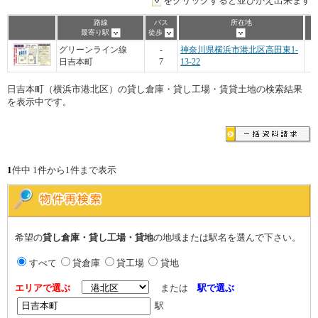
をクリックすると並びかえ出来ます
路線
バス
所在地
最寄り駅
徒歩
グリーンライン線
-
神奈川県横浜市港北区高田東1-
日吉本町
7
13-22
日吉本町（横浜市港北区）の貸し倉庫・貸し工場・賃貸土地の検索結果
を表示中です。
1
件中 1件から1件まで表示
希望の
貸し倉庫・貸し工場・貸地
の地域または駅名を選んで下さい。
すべて
貸倉庫
貸工場
貸地
エリアで選ぶ
または
駅で選ぶ
駅