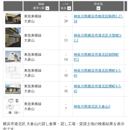
路線
バス
所在地
最寄り駅
徒歩
東急東横線
-
神奈川県横浜市鶴見区駒岡1-27-
大倉山
29
18
東急東横線
-
神奈川県横浜市港北区大曽根3-
大倉山
13
2-1
1
東急東横線
-
神奈川県横浜市港北区師岡町
大倉山
14
972
東急東横線
-
神奈川県横浜市港北区樽町4-5-
大倉山
16
45
東急東横線
-
神奈川県横浜市港北区樽町4-5-
大倉山
16
45
東急東横線
-
神奈川県港北区大倉山3
大倉山
7
横浜市港北区 大倉山の貸し倉庫・貸し工場・賃貸土地の検索結果を表示
中です。