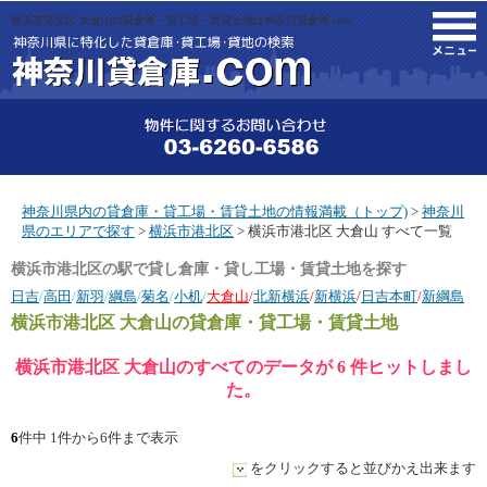
横浜市港北区 大倉山の貸倉庫・貸工場・賃貸土地は神奈川貸倉庫.com。
M
神奈川県内の貸倉庫・貸工場・賃貸土地の情報満載（トップ)
>
神奈川
県のエリアで探す
>
横浜市港北区
> 横浜市港北区 大倉山 すべて一覧
横浜市港北区の駅で貸し倉庫・貸し工場・賃貸土地を探す
日吉
/
高田
/
新羽
/
綱島
/
菊名
/
小机
/
大倉山
/
北新横浜
/
新横浜
/
日吉本町
/
新綱島
横浜市港北区 大倉山
の貸倉庫・貸工場・賃貸土地
横浜市港北区 大倉山のすべてのデータが 6 件ヒットしまし
た。
6
件中 1件から6件まで表示
をクリックすると並びかえ出来ます