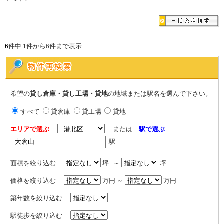
6
件中 1件から6件まで表示
希望の
貸し倉庫・貸し工場・貸地
の地域または駅名を選んで下さい。
すべて
貸倉庫
貸工場
貸地
エリアで選ぶ
または
駅で選ぶ
駅
面積を絞り込む
坪 ～
坪
価格を絞り込む
万円 ～
万円
築年数を絞り込む
駅徒歩を絞り込む