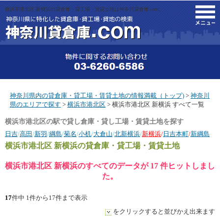
横浜市港北区 新横浜の貸倉庫・貸工場・賃貸土地は神奈川貸倉庫.com。
M
神奈川県内の貸倉庫・貸工場・賃貸土地の情報満載（トップ)
>
神奈川
県のエリアで探す
>
横浜市港北区
> 横浜市港北区 新横浜 すべて一覧
横浜市港北区の駅で貸し倉庫・貸し工場・賃貸土地を探す
日吉
/
高田
/
新羽
/
綱島
/
菊名
/
小机
/
大倉山
/
北新横浜
/
新横浜
/
日吉本町
/
新綱島
横浜市港北区 新横浜
の貸倉庫・貸工場・賃貸土地
横浜市港北区 新横浜のすべてのデータが 17 件ヒットしまし
た。
17
件中 1件から17件まで表示
をクリックすると並びかえ出来ます