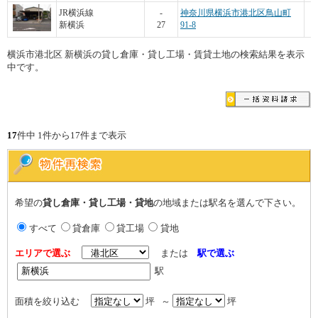
JR横浜線
-
神奈川県横浜市港北区鳥山町
新横浜
27
91-8
横浜市港北区 新横浜の貸し倉庫・貸し工場・賃貸土地の検索結果を表示
中です。
17
件中 1件から17件まで表示
希望の
貸し倉庫・貸し工場・貸地
の地域または駅名を選んで下さい。
すべて
貸倉庫
貸工場
貸地
エリアで選ぶ
または
駅で選ぶ
駅
面積を絞り込む
坪 ～
坪