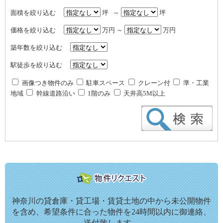
面積を絞り込む
坪 ～
坪
価格を絞り込む
万円 ～
万円
築年数を絞り込む
駅徒歩を絞り込む
画像つき物件のみ
駐車スペース
クレーン付
準・工業
地域
幹線道路沿い
1階のみ
天井高5M以上
神奈川の貸倉庫・貸工場・賃貸土地の中から未公開物件
を含め、希望条件に合った物件を24時間以内に御連絡、
送付致します。