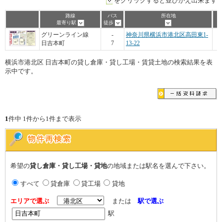
をクリックすると並びかえ出来ます
路線
バス
所在地
最寄り駅
徒歩
グリーンライン線
-
神奈川県横浜市港北区高田東1-
日吉本町
7
13-22
横浜市港北区 日吉本町の貸し倉庫・貸し工場・賃貸土地の検索結果を表
示中です。
1
件中 1件から1件まで表示
希望の
貸し倉庫・貸し工場・貸地
の地域または駅名を選んで下さい。
すべて
貸倉庫
貸工場
貸地
エリアで選ぶ
または
駅で選ぶ
駅