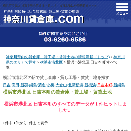
横浜市港北区 日吉本町の貸倉庫・貸工場・賃貸土地は神奈川貸倉庫.com。
M
神奈川県内の貸倉庫・貸工場・賃貸土地の情報満載（トップ)
>
神奈川
県のエリアで探す
>
横浜市港北区
> 横浜市港北区 日吉本町 すべて一
覧
横浜市港北区の駅で貸し倉庫・貸し工場・賃貸土地を探す
日吉
/
高田
/
新羽
/
綱島
/
菊名
/
小机
/
大倉山
/
北新横浜
/
新横浜
/
日吉本町
/
新綱島
横浜市港北区 日吉本町
の貸倉庫・貸工場・賃貸土地
横浜市港北区 日吉本町のすべてのデータが 1 件ヒットしま
した。
1
件中 1件から1件まで表示