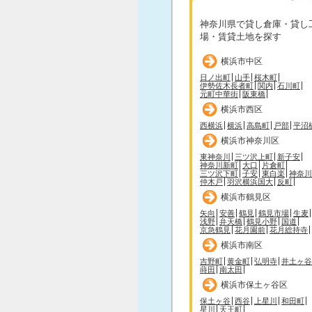
神奈川県で貸し倉庫・貸し
場・賃貸土地を探す
横浜市中区
日ノ出町
山手
桜木町
伊勢佐木長者町
関内
石川町
元町中華街
阪東橋
横浜市西区
西横浜
横浜
高島町
戸部
平沼
横浜市神奈川区
東神奈川
三ツ沢上町
新子安
神奈川新町
大口
片倉町
三ツ沢下町
子安
東白楽
神奈川
仲木戸
羽沢横浜国大
反町
横浜市鶴見区
矢向
安善
鶴見
鶴見市場
生麦
浅野
弁天橋
鶴見小野
国道
京急鶴見
花月園前
花月総持寺
横浜市南区
吉野町
黄金町
弘明寺
井土ヶ谷
蒔田
南太田
横浜市保土ヶ谷区
保土ヶ谷
西谷
上星川
和田町
星川
天王町