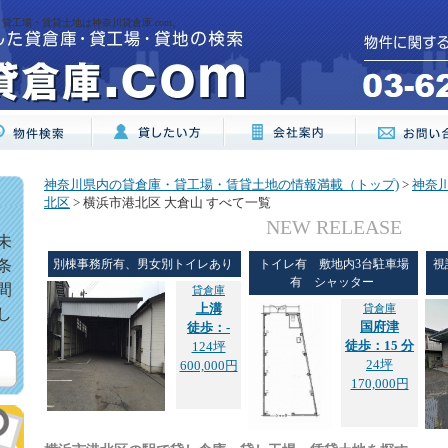
貸工場・賃貸土地は神奈川貸倉庫.com。
神奈川県内の貸倉庫・貸工場・賃貸土地の情報満載（トップ)
>
神奈
北区
> 横浜市港北区 大倉山 すべて一覧
NEW RELEASE
未
条
別棟事務所有、男女別トイレあり
トイレ有 敷地内3台駐車場
視
有 シャッター
間
貸倉庫
上溝
貸倉庫
し
国府津
徒歩：-
徒歩：15 分
124坪
24坪
600,000円
170,000円