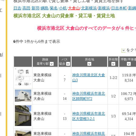
横浜市港北区の駅で貸し倉庫・貸し工場・賃貸土地を探す
日吉
/
高田
/
新羽
/
綱島
/
菊名
/
小机
/
大倉山
/
北新横浜
/
新横浜
/
日吉本町
/
新綱
工
横浜市港北区 大倉山
の貸倉庫・貸工場・賃貸土地
横浜市港北区 大倉山のすべてのデータが 6 件
6
件中 1件から6件まで表示
をク
橋
路線
バス
所在地
所在階
坪数/坪単
最寄り駅
徒歩
119.8
東急東横線
-
神奈川県港北区大倉
坪
1-2/2
大倉山
7
山3
8,514
106.72
東急東横線
-
神奈川県横浜市港北
1/2
大倉山
14
区師岡町972
6,973
69.54
東急東横線
-
神奈川県横浜市港北
坪
1/3
大倉山
13
区大曽根3-2-1
4,314
194
東急東横線
-
神奈川県横浜市鶴見
坪