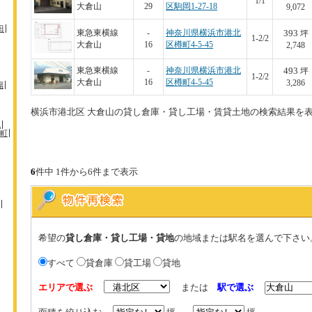
1/1
大倉山
29
区駒岡1-27-18
9,072
田
393
東急東横線
-
神奈川県横浜市港北
坪
1-2/2
大倉山
16
区樽町4-5-45
2,748
493
東急東横線
-
神奈川県横浜市港北
坪
1-2/2
大倉山
16
区樽町4-5-45
3,286
場
横浜市港北区 大倉山の貸し倉庫・貸し工場・賃貸土地の検索結果を
机
町
6
件中 1件から6件まで表示
希望の
貸し倉庫・貸し工場・貸地
の地域または駅名を選んで下さい
すべて
貸倉庫
貸工場
貸地
エリアで選ぶ
または
駅で選ぶ