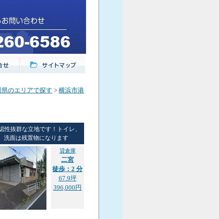
川県のエリアで探す
>
横浜市港
認性抜群な立地です！トイレ、
洗面は残置物になります
貸倉庫
二宮
徒歩：2 分
67.9坪
396,000円