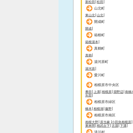
新松田
松田
山北町
東山北
山北
開成町
開成
箱根町
箱根湯本
真鶴町
真鶴
湯河原町
湯河原
愛川町
相模原市中央区
番田
上溝
相模原
淵野辺
南橋
矢部
相模原市緑区
橋本
相模湖
藤野
相模原市南区
相模大野
原当麻
小田急相模原
東林間
相武台下
古淵
下溝
清川村