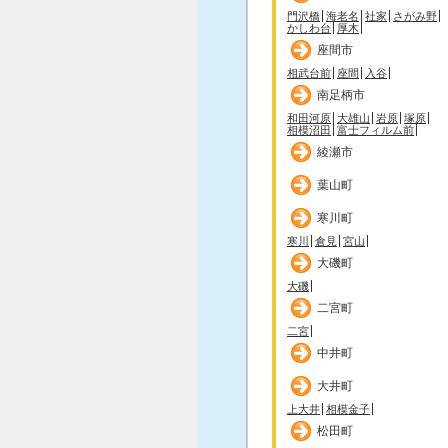
門沢橋
海老名
社家
さがみ野
かしわ台
厚木
座間市
相武台前
座間
入谷
南足柄市
和田河原
大雄山
岩原
塚原
相模沼田
富士フィルム前
綾瀬市
葉山町
寒川町
寒川
倉見
宮山
大磯町
大磯
二宮町
二宮
中井町
大井町
上大井
相模金子
松田町