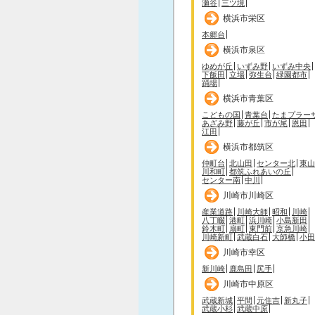
瀬谷
三ツ境
横浜市栄区
本郷台
横浜市泉区
ゆめが丘
いずみ野
いずみ中央
下飯田
立場
弥生台
緑園都市
踊場
横浜市青葉区
こどもの国
青葉台
たまプラー
あざみ野
藤が丘
市が尾
恩田
江田
横浜市都筑区
仲町台
北山田
センター北
東山
川和町
都筑ふれあいの丘
センター南
中川
川崎市川崎区
産業道路
川崎大師
昭和
川崎
八丁畷
港町
浜川崎
小島新田
鈴木町
扇町
東門前
京急川崎
川崎新町
武蔵白石
大師橋
小田
川崎市幸区
新川崎
鹿島田
尻手
川崎市中原区
武蔵新城
平間
元住吉
新丸子
武蔵小杉
武蔵中原