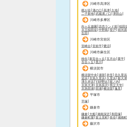
川崎市高津区
梶が谷
溝の口
高津
久地
二子新地
武蔵溝ノ口
津田山
川崎市多摩区
向ヶ丘遊園
読売ランド前
稲田
京王稲田堤
中野島
登戸
宿河原
生田
川崎市宮前区
宮崎台
宮前平
鷺沼
川崎市麻生区
柿生
新百合ヶ丘
五月台
栗平
百合ヶ丘
黒川
横須賀市
横須賀中央
浦賀
衣笠
北久里浜
追浜
京急久里浜
久里浜
新大津
津久井浜
YRP野比
堀ノ内
京急大津
京急長沢
県立大学
京急田浦
田浦
横須賀
逸見
平塚市
平塚
鎌倉市
鎌倉
大船
湘南深沢
和田塚
鎌倉町屋
富士見町
長谷
湘南町
藤沢市