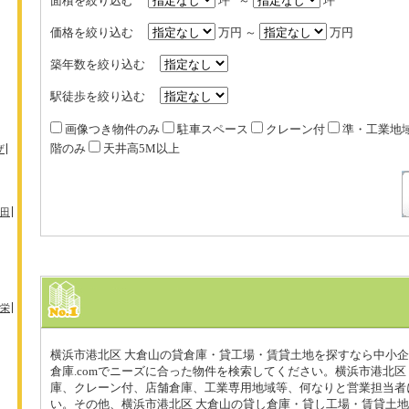
面積を絞り込む
坪 ～
坪
価格を絞り込む
万円 ～
万円
築年数を絞り込む
駅徒歩を絞り込む
画像つき物件のみ
駐車スペース
クレーン付
準・工業地
階のみ
天井高5M以上
ザ
田
栄
横浜市港北区 大倉山の貸倉庫・貸工場・賃貸土地を探すなら中小
倉庫.comでニーズに合った物件を検索してください。横浜市港北区
庫、クレーン付、店舗倉庫、工業専用地域等、何なりと営業担当者
い。その他、横浜市港北区 大倉山の貸し倉庫・貸し工場・賃貸土