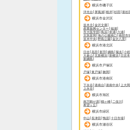
横浜市磯子区
洋光台
屏風浦
根岸
杉田
新杉
横浜市金沢区
並木北
金沢文庫
産業振興センター
福浦
市大医学部
鳥浜
幸浦
六浦
京急富岡
海の公園南口
南部市
並木中央
野島公園
金沢八景
横浜市港北区
日吉
高田
新羽
綱島
菊名
小
大倉山
北新横浜
新横浜
日吉本
新綱島
横浜市戸塚区
戸塚
東戸塚
舞岡
横浜市港南区
下永谷
港南台
港南中央
上大岡
上永谷
横浜市旭区
南万騎が原
鶴ヶ峰
二俣川
希望ヶ丘
横浜市緑区
中山
長津田
鴨居
十日市場
横浜市瀬谷区