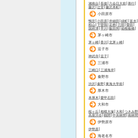
湘南台
長後
六会日大前
善行
藤沢
辻堂
藤沢本町
小田原市
鴨宮
小田原
井細田
緑町
富水
栢山
下曽我
足柄
穴部
螢田
国府津
早川
飯田岡
箱根板橋
茅ヶ崎市
茅ヶ崎
香川
北茅ヶ崎
逗子市
神武寺
逗子
三浦市
三崎口
三浦海岸
秦野市
渋沢
秦野
東海大学前
厚木市
本厚木
愛甲石田
大和市
桜ヶ丘
相模大塚
大和
つきみ野
高座渋谷
鶴間
中央林間
南林間
伊勢原市
伊勢原
海老名市