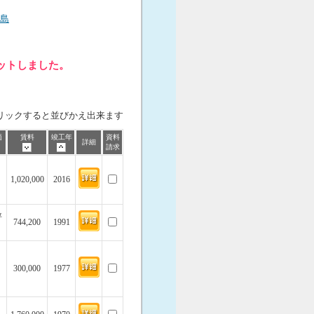
島
ヒットしました。
リックすると並びかえ出来ます
価
賃料
竣工年
資料
詳細
請求
1,020,000
2016
坪
744,200
1991
300,000
1977