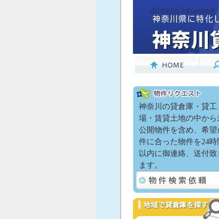
横浜市港北区 大倉山の貸倉庫・
神奈川の貸倉庫・貸工
場・賃貸土地の中から
公開物件を含め、希望
件に合った物件を24時
以内に御連絡、送付致
ます。